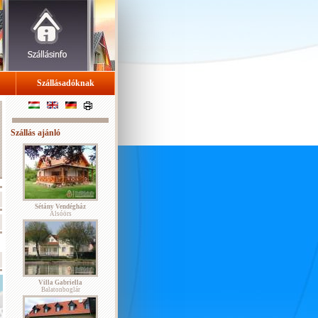
Szállásadóknak
Szállás ajánló
Sétány Vendégház
Alsóörs
Villa Gabriella
Balatonboglár