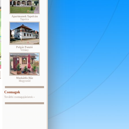
Apartmanok Tapolcán
Tapolca
Polgár Panzió
Villány
Muskátlis Ház
Mogyoród
Csomagok
További csomagajánlatok »