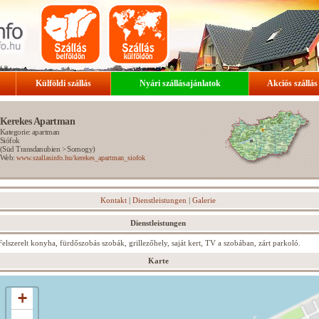
Külföldi szállás
Nyári szállásajánlatok
Akciós szállás
Kerekes Apartman
Kategorie: apartman
Siófok
(
Süd Transdanubien
>
Somogy
)
Web:
www.szallasinfo.hu/kerekes_apartman_siofok
Kontakt
|
Dienstleistungen
|
Galerie
Dienstleistungen
Felszerelt konyha, fürdőszobás szobák, grillezőhely, saját kert, TV a szobában, zárt parkoló.
Karte
+