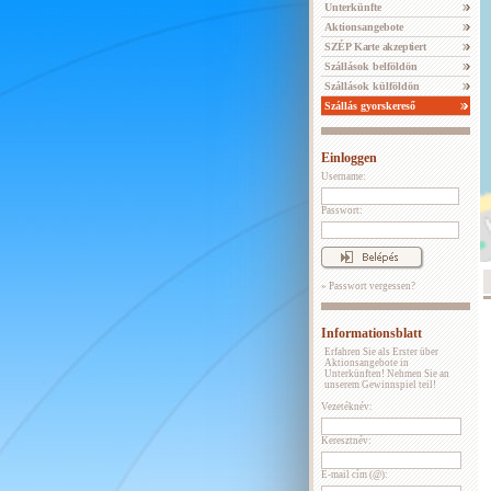
Unterkünfte
Aktionsangebote
SZÉP Karte akzeptiert
Szállások belföldön
Szállások külföldön
Szállás gyorskereső
Einloggen
Username:
Passwort:
» Passwort vergessen?
Informationsblatt
Erfahren Sie als Erster über
Aktionsangebote in
Unterkünften! Nehmen Sie an
unserem Gewinnspiel teil!
Vezetéknév:
Keresztnév:
E-mail cím (@):