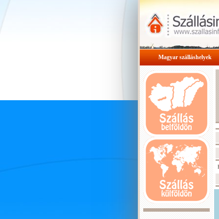
Magyar szálláshelyek