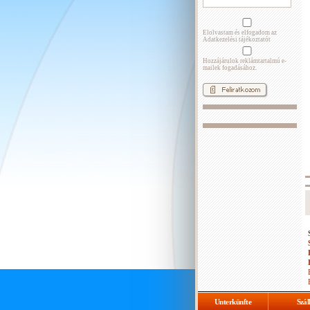
Elolvastam és elfogadom az
Adatkezelési tájékoztatót
Hozzájárulok reklámtartalmú e-
mailek fogadásához.
Unterkünfte
Szál