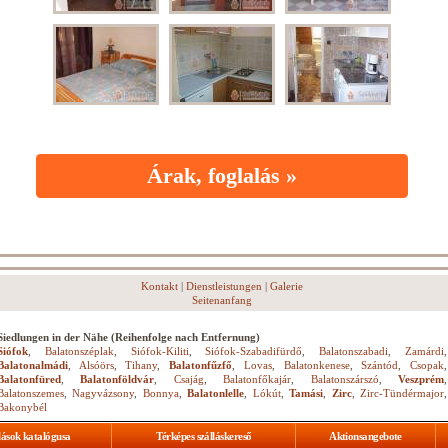
Árak, foglalás »
Kontakt
|
Dienstleistungen
|
Galerie
Seitenanfang
Siedlungen in der Nähe (Reihenfolge nach Entfernung)
Siófok
,
Balatonszéplak
,
Siófok-Kiliti
,
Siófok-Szabadifürdő
,
Balatonszabadi
,
Zamárdi
,
Balatonalmádi
,
Alsóörs
,
Tihany
,
Balatonfűzfő
,
Lovas
,
Balatonkenese
,
Szántód
,
Csopak
,
Balatonfüred
,
Balatonföldvár
,
Csajág
,
Balatonfőkajár
,
Balatonszárszó
,
Veszprém
,
Balatonszemes
,
Nagyvázsony
,
Bonnya
,
Balatonlelle
,
Lókút
,
Tamási
,
Zirc
,
Zirc-Tündérmajor
,
Bakonybél
lások katalógusa
Térképes szálláskereső
Aktionsangebote