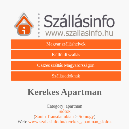
Magyar szálláshelyek
Külföldi szállás
Összes szállás Magyarországon
Szállásadóknak
Kerekes Apartman
Category: apartman
Siófok
(
South Transdanubian
>
Somogy
)
Web:
www.szallasinfo.hu/kerekes_apartman_siofok