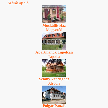
Szállás ajánló
Muskátlis Ház
Mogyoród
Apartmanok Tapolcán
Tapolca
Sétány Vendégház
Alsóörs
Polgár Panzió