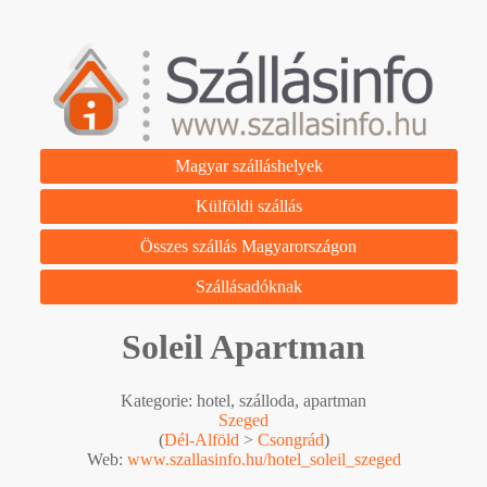
Magyar szálláshelyek
Külföldi szállás
Összes szállás Magyarországon
Szállásadóknak
Soleil Apartman
Kategorie: hotel, szálloda, apartman
Szeged
(
Dél-Alföld
>
Csongrád
)
Web:
www.szallasinfo.hu/hotel_soleil_szeged