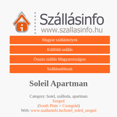
Magyar szálláshelyek
Külföldi szállás
Összes szállás Magyarországon
Szállásadóknak
Soleil Apartman
Category: hotel, szálloda, apartman
Szeged
(
South Plain
>
Csongrád
)
Web:
www.szallasinfo.hu/hotel_soleil_szeged