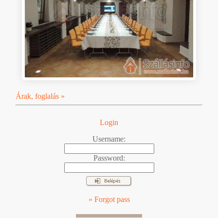
Árak, foglalás »
Login
Username:
Password:
» Forgot pass