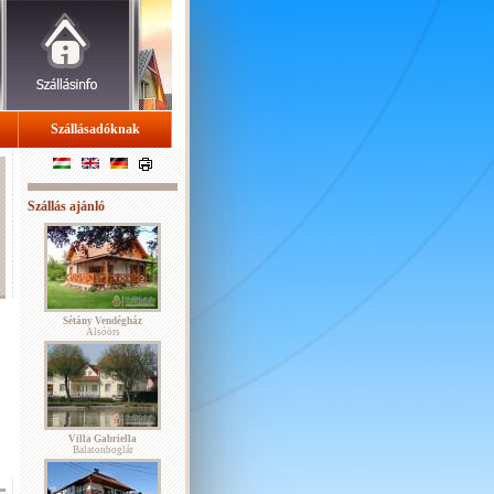
Szállásadóknak
Szállás ajánló
Sétány Vendégház
Alsóörs
Villa Gabriella
Balatonboglár