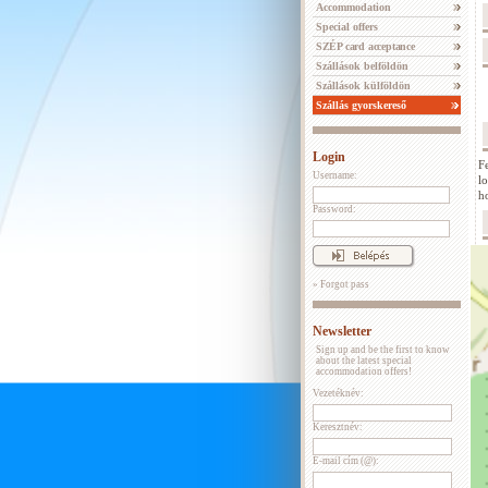
Accommodation
Special offers
SZÉP card acceptance
Szállások belföldön
Szállások külföldön
Szállás gyorskereső
Login
F
Username:
l
h
Password:
» Forgot pass
Newsletter
Sign up and be the first to know
about the latest special
accommodation offers!
Vezetéknév:
Keresztnév:
E-mail cím (@):