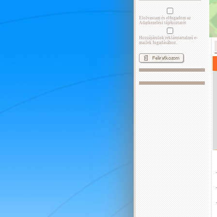
Elolvastam és elfogadom az
Adatkezelési tájékoztatót
Hozzájárulok reklámtartalmú e-
mailek fogadásához.