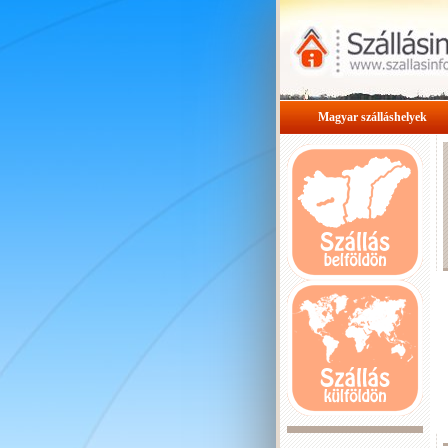
Magyar szálláshelyek