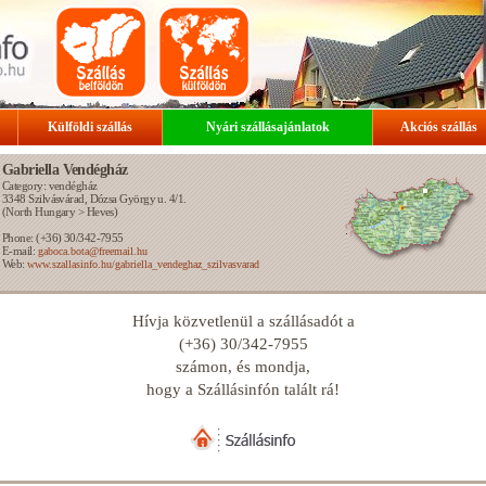
Külföldi szállás
Nyári szállásajánlatok
Akciós szállás
Gabriella Vendégház
Category: vendégház
3348
Szilvásvárad
, Dózsa György u. 4/1.
(
North Hungary
>
Heves
)
Phone: (+36) 30/342-7955
E-mail:
gaboca.bota@freemail.hu
Web:
www.szallasinfo.hu/gabriella_vendeghaz_szilvasvarad
Hívja közvetlenül a szállásadót a
(+36) 30/342-7955
számon, és mondja,
hogy a Szállásinfón talált rá!