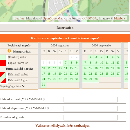
Leaflet
| Map data ©
OpenStreetMap
contributors,
CC-BY-SA
, Imagery ©
Mapbox
Reservation
Kattintson a naptárban a kívánt érkezési napra!
Foglaltsági naptár
2026 augusztus
2026 szeptember
H
K
Sz
Cs
P
Sz
V
H
K
Sz
Cs
P
Sz
V
H
Jelmagyarázat
1
2
1
2
3
4
5
6
(Részben) szabad
3
4
5
6
7
8
9
7
8
9
10
11
12
13
5
Foglalt / zárva tart
10
11
12
13
14
15
16
14
15
16
17
18
19
20
12
Turnusváltási napok:
17
18
19
20
21
22
23
21
22
23
24
25
26
27
19
Délutántól szabad
24
25
26
27
28
29
30
28
29
30
26
Délutántól foglalt
31
Naptár görgetôsáv
Date of arrival (YYYY-MM-DD):
Date of departure (YYYY-MM-DD):
Number of guests :
Választott elhelyezés, kért szobatípus