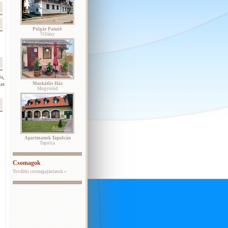
Polgár Panzió
Villány
s,
et
Muskátlis Ház
Mogyoród
Apartmanok Tapolcán
Tapolca
Csomagok
További csomagajánlatok »