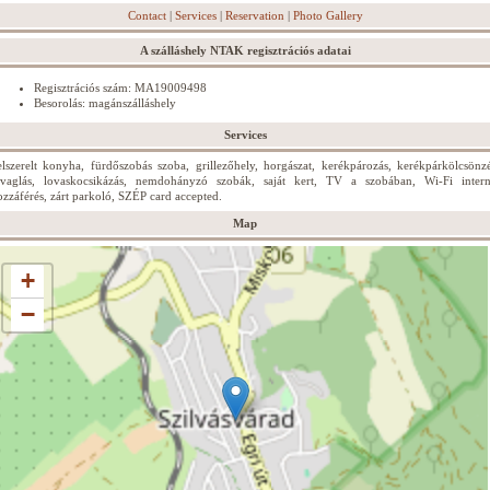
Contact
|
Services
|
Reservation
|
Photo Gallery
A szálláshely NTAK regisztrációs adatai
Regisztrációs szám: MA19009498
Besorolás: magánszálláshely
Services
elszerelt konyha, fürdőszobás szoba, grillezőhely, horgászat, kerékpározás, kerékpárkölcsönzé
ovaglás, lovaskocsikázás, nemdohányzó szobák, saját kert, TV a szobában, Wi-Fi intern
ozzáférés, zárt parkoló, SZÉP card accepted.
Map
+
−