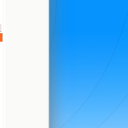
2026 október
2026 november
2026 december
K
Sz
Cs
P
Sz
V
H
K
Sz
Cs
P
Sz
V
H
K
Sz
Cs
P
Sz
V
H
K
1
2
3
4
1
1
2
3
4
5
6
6
7
8
9
10
11
2
3
4
5
6
7
8
7
8
9
10
11
12
13
4
5
13
14
15
16
17
18
9
10
11
12
13
14
15
14
15
16
17
18
19
20
11
12
20
21
22
23
24
25
16
17
18
19
20
21
22
21
22
23
24
25
26
27
18
19
27
28
29
30
31
23
24
25
26
27
28
29
28
29
30
31
25
26
30