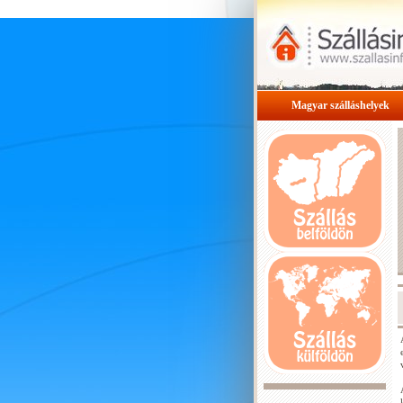
Magyar szálláshelyek