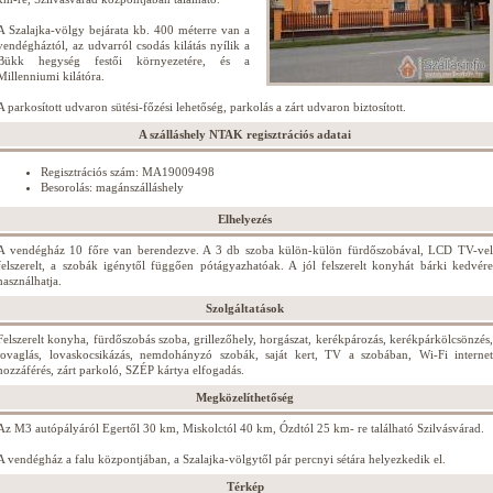
A Szalajka-völgy bejárata kb. 400 méterre van a
vendégháztól, az udvarról csodás kilátás nyílik a
Bükk hegység festői környezetére, és a
Millenniumi kilátóra.
A parkosított udvaron sütési-főzési lehetőség, parkolás a zárt udvaron biztosított.
A szálláshely NTAK regisztrációs adatai
Regisztrációs szám: MA19009498
Besorolás: magánszálláshely
Elhelyezés
A vendégház 10 főre van berendezve. A 3 db szoba külön-külön fürdőszobával, LCD TV-vel
felszerelt, a szobák igénytől függően pótágyazhatóak. A jól felszerelt konyhát bárki kedvére
használhatja.
Szolgáltatások
Felszerelt konyha, fürdőszobás szoba, grillezőhely, horgászat, kerékpározás, kerékpárkölcsönzés,
lovaglás, lovaskocsikázás, nemdohányzó szobák, saját kert, TV a szobában, Wi-Fi internet
hozzáférés, zárt parkoló, SZÉP kártya elfogadás.
Megközelíthetőség
Az M3 autópályáról Egertől 30 km, Miskolctól 40 km, Ózdtól 25 km- re található Szilvásvárad.
A vendégház a falu központjában, a Szalajka-völgytől pár percnyi sétára helyezkedik el.
Térkép