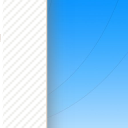
2026 október
2026 november
2026 december
K
Sz
Cs
P
Sz
V
H
K
Sz
Cs
P
Sz
V
H
K
Sz
Cs
P
Sz
V
H
K
1
2
3
4
1
1
2
3
4
5
6
6
7
8
9
10
11
2
3
4
5
6
7
8
7
8
9
10
11
12
13
4
5
13
14
15
16
17
18
9
10
11
12
13
14
15
14
15
16
17
18
19
20
11
12
20
21
22
23
24
25
16
17
18
19
20
21
22
21
22
23
24
25
26
27
18
19
27
28
29
30
31
23
24
25
26
27
28
29
28
29
30
31
25
26
30