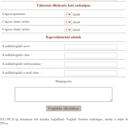
Választott elhelyezés, kért szobatípus
4 ágyas apartman
darab
2 ágyas classic szoba
darab
4 ágyas classic szoba
darab
Kapcsolattartási adatok
A szállásfoglaló neve :
A szállásfoglaló címe :
A szállásfoglaló telefonszáma :
A szállásfoglaló e-mail címe :
Megjegyzés:
2011.08.31-ig minimum két éjszaka foglalható. Foglaló fizetése szükséges, amely a teljes ár
20%-a.