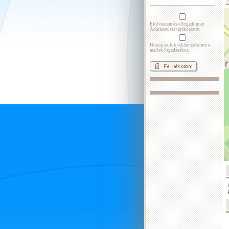
Elolvastam és elfogadom az
Adatkezelési tájékoztatót
Hozzájárulok reklámtartalmú e-
mailek fogadásához.