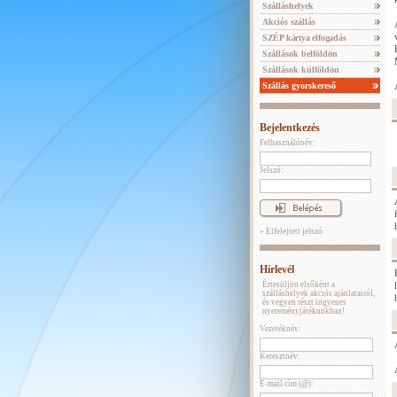
Szálláshelyek
Akciós szállás
SZÉP kártya elfogadás
Szállások belföldön
Szállások külföldön
Szállás gyorskereső
Bejelentkezés
Felhasználónév:
Jelszó:
» Elfelejtett jelszó
Hírlevél
Értesüljön elsőként a
szálláshelyek akciós ajánlatairól,
és vegyen részt ingyenes
nyereményjátékunkban!
Vezetéknév:
Keresztnév:
E-mail cím (@):