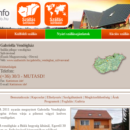
Külföldi szállás
Nyári szállásajánlatok
Akciós szállás
Gabriella Vendégház
Szállás jellege: vendégház
Szilvásvárad
(
Észak-Magyarország
>
Heves
)
Web:
www.szallasinfo.hu/gabriella_vendeghaz_szilvasvarad
Elérhetőségek
Telefon:
(+36) 30/3 - MUTASD!
Fax:
Kattintson ide!
E-mail:
Kattintson ide!
Bemutatkozás
|
Kapcsolat
|
Elhelyezés
|
Szolgáltatások
|
Megközelíthetőség
|
Árak
Programok
|
Foglalás
|
Galéria
A 2011 nyarán megnyitott Gabriella Vendégház
egész évben várja a pihenni vágyó kedves
vendégeket.
A vendégház a Bükk hegység lábánál, Egertől 30
km-re, Szilvásvárad központjában található.