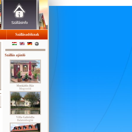
Szállásadóknak
Szállás ajánló
Muskátlis Ház
Mogyoród
Villa Gabriella
Balatonboglár