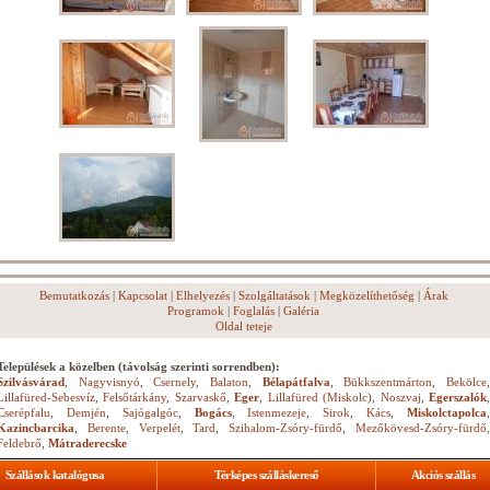
Bemutatkozás
|
Kapcsolat
|
Elhelyezés
|
Szolgáltatások
|
Megközelíthetőség
|
Árak
Programok
|
Foglalás
|
Galéria
Oldal teteje
Települések a közelben (távolság szerinti sorrendben):
Szilvásvárad
,
Nagyvisnyó
,
Csernely
,
Balaton
,
Bélapátfalva
,
Bükkszentmárton
,
Bekölce
Lillafüred-Sebesvíz
,
Felsőtárkány
,
Szarvaskő
,
Eger
,
Lillafüred (Miskolc)
,
Noszvaj
,
Egerszalók
Cserépfalu
,
Demjén
,
Sajógalgóc
,
Bogács
,
Istenmezeje
,
Sirok
,
Kács
,
Miskolctapolca
Kazincbarcika
,
Berente
,
Verpelét
,
Tard
,
Szihalom-Zsóry-fürdő
,
Mezőkövesd-Zsóry-fürdő
Feldebrő
,
Mátraderecske
Szállások katalógusa
Térképes szálláskereső
Akciós szállás