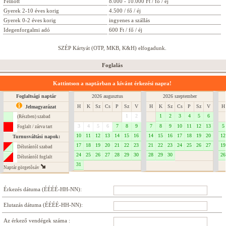
Felnőtt
8.000 - 10.000 Ft / fő / éj
Gyerek 2-10 éves korig
4.500 / fő / éj
Gyerek 0-2 éves korig
ingyenes a szállás
Idegenforgalmi adó
600 Ft / fő / éj
SZÉP Kártyát (OTP, MKB, K&H) elfogadunk.
Foglalás
Kattintson a naptárban a kívánt érkezési napra!
Foglaltsági naptár
2026 augusztus
2026 szeptember
H
K
Sz
Cs
P
Sz
V
H
K
Sz
Cs
P
Sz
V
H
Jelmagyarázat
1
2
1
2
3
4
5
6
(Részben) szabad
3
4
5
6
7
8
9
7
8
9
10
11
12
13
5
Foglalt / zárva tart
10
11
12
13
14
15
16
14
15
16
17
18
19
20
12
Turnusváltási napok:
17
18
19
20
21
22
23
21
22
23
24
25
26
27
19
Délutántól szabad
24
25
26
27
28
29
30
28
29
30
26
Délutántól foglalt
31
Naptár görgetôsáv
Érkezés dátuma (ÉÉÉÉ-HH-NN):
Elutazás dátuma (ÉÉÉÉ-HH-NN):
Az érkező vendégek száma :