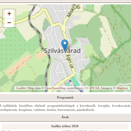
+
−
Leaflet
| Map data ©
OpenStreetMap
contributors,
CC-BY-SA
, Imagery ©
Mapbox
Programok
A szálláshely közelében elérhető programlehetőségek a következők: lovaglás, lovaskocsizás,
kerékpározás, horgászat, vadászat, túrázás, kisvonatozás, paintballozás.
Árak
Szállás árlista 2026