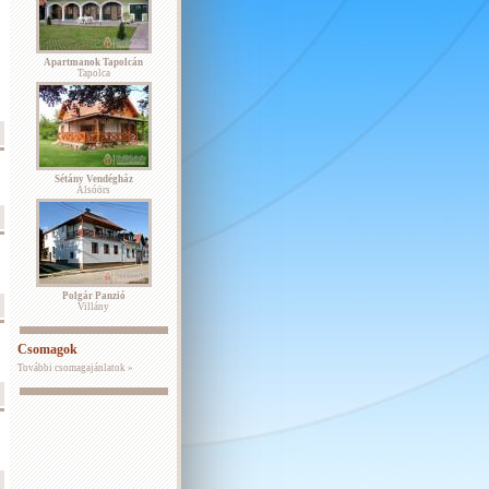
Apartmanok Tapolcán
Tapolca
Sétány Vendégház
Alsóörs
Polgár Panzió
Villány
Csomagok
További csomagajánlatok »