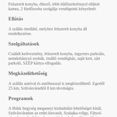
Felszerelt konyha, étkező, több hűtőszekrénnyel ellátott
kamra, 2 fürdőszoba szolgálja vendégeink kényelmét.
Ellátás
A szállás önellátó, melyhez felszerelt konyha áll
rendelkezésre.
Szolgáltatások
Családi kedvezmény, felszerelt konyha, ingyenes parkolás,
nemdohányzó szobák, önálló vendégház, saját kert, zárt
parkoló, SZÉP kártya elfogadás.
Megközelíthetőség
A szállás autóval és autóbusszal is megközelíthető. Egertől
25 km, Szilvásváradtól 8 km távolságra.
Programok
A Bükk hegység megannyi kirándulási lehetőséget kínál,
Szilvásváradon az erdei kisvasút, Szalajka-völgy, Fátyol-