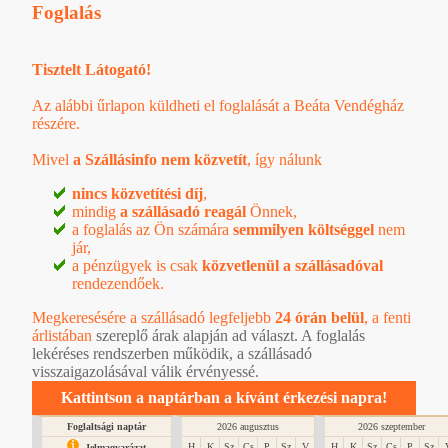
Foglalás
Tisztelt Látogató!
Az alábbi űrlapon küldheti el foglalását a Beáta Vendégház
részére.
Mivel
a Szállásinfo nem közvetít
, így nálunk
nincs közvetítési díj
,
mindig
a szállásadó reagál
Önnek,
a foglalás az Ön számára
semmilyen költséggel
nem
jár,
a pénzügyek is csak
közvetlenül a szállásadóval
rendezendőek.
Megkeresésére a szállásadó legfeljebb
24 órán belül
, a
fenti
árlistában
szereplő árak alapján ad választ. A foglalás
lekéréses rendszerben működik, a szállásadó
visszaigazolásával válik érvényessé.
Kattintson a naptárban a kívánt érkezési napra!
Foglaltsági naptár
2026 augusztus
2026 szeptember
H
K
Sz
Cs
P
Sz
V
H
K
Sz
Cs
P
Sz
Jelmagyarázat