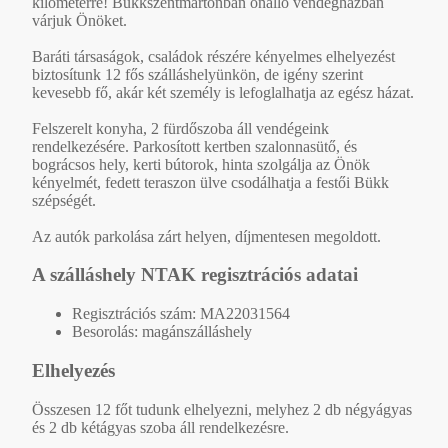
kilométerre! Bükkszentmártonban önálló vendégházban
várjuk Önöket.
Baráti társaságok, családok részére kényelmes elhelyezést
biztosítunk 12 fős szálláshelyünkön, de igény szerint
kevesebb fő, akár két személy is lefoglalhatja az egész házat.
Felszerelt konyha, 2 fürdőszoba áll vendégeink
rendelkezésére. Parkosított kertben szalonnasütő, és
bográcsos hely, kerti bútorok, hinta szolgálja az Önök
kényelmét, fedett teraszon ülve csodálhatja a festői Bükk
szépségét.
Az autók parkolása zárt helyen, díjmentesen megoldott.
A szálláshely NTAK regisztrációs adatai
Regisztrációs szám: MA22031564
Besorolás: magánszálláshely
Elhelyezés
Összesen 12 főt tudunk elhelyezni, melyhez 2 db négyágyas
és 2 db kétágyas szoba áll rendelkezésre.