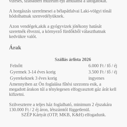
vízesés, szabadtéri múzeum ejti ámulatba a látogatókat.
A horgászás szerelmesei a bélapátfalvai Laki-völgyi tónál
hódolhatnak szenvedélyüknek.
Azon vendégek,akik a gyógyvizek jótékony hatását
szeretnék élvezni, a környező fürdőkből választhatnak
kedvükre valót.
Árak
Szállás árlista 2026
Felnőtt
6.000 Ft / fő / éj
Gyermek 3-14 éves korig
3.500 Ft / fő / éj
Gyerekeknek 3 éves korig
ingyenes
Amennyiben az Ön foglalása fűtési szezonra esik, a
megadott árakon túl a ténylegesen elfogyasztott gáz árát kell
kifizetni.
Szilveszterre a teljes ház foglalható, minimum 2 éjszakára
130.000 Ft / 2 éj áron, létszámtól függetlenül.
SZÉP Kártyát (OTP, MKB, K&H) elfogadunk.