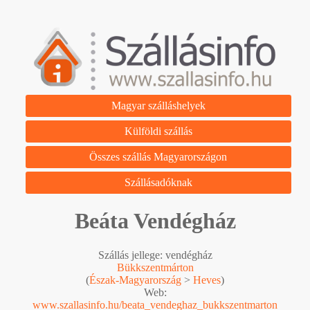
Magyar szálláshelyek
Külföldi szállás
Összes szállás Magyarországon
Szállásadóknak
Beáta Vendégház
Szállás jellege: vendégház
Bükkszentmárton
(
Észak-Magyarország
>
Heves
)
Web:
www.szallasinfo.hu/beata_vendeghaz_bukkszentmarton