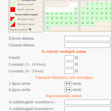
1
2
1
2
3
4
5
(Részben) szabad
3
4
5
6
7
8
9
7
8
9
10
11
12
1
Foglalt / zárva tart
10
11
12
13
14
15
16
14
15
16
17
18
19
2
Turnusváltási napok:
17
18
19
20
21
22
23
21
22
23
24
25
26
2
Délutántól szabad
24
25
26
27
28
29
30
28
29
30
Délutántól foglalt
31
Naptár görgetôsáv
Érkezés dátuma:
Elutazás dátuma:
Az érkező vendégek száma
Felnõtt:
fő
Gyermek: (3 - 14 éves):
fő
Gyermek: (0 - 3 éves):
fő
Választott elhelyezés, kért szobatípus
2 ágyas szoba
darab
4 ágyas szoba
darab
Kapcsolattartási adatok
A szállásfoglaló vezetékneve :
A szállásfoglaló keresztneve :