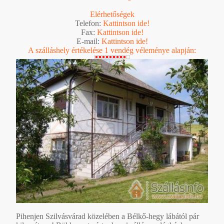
Elérhetőségek
Telefon:
Kattintson ide!
Fax:
Kattintson ide!
E-mail:
Kattintson ide!
A szálláshely értékelése 1 vendég véleménye alapján:
Pihenjen Szilvásvárad közelében a Bélkő-hegy lábától pár