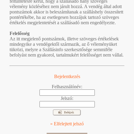
feltüntetésre kerül, hogy a szállásadó hány szöveges
vélemény közléséhez nem járult hozzá. A vendég által adott
pontszámok akkor is beleszámítanak a szálláshely összesített
pontértékébe, ha az esetlegesen hozzájuk tartozó szöveges
értékelés megjelentetését a szállásadó nem engedélyezte.
Felelősség
Az itt megjelenő pontszámok, illetve szöveges értékelések
mindegyike a vendégektől származik, az ő véleményüket
tükrözi, melyre a Szállásinfo szerkesztősége semmiféle
befolyást nem gyakorol, tartalmukért felelősséget nem vállal.
Bejelentkezés
Felhasználónév:
Jelszó:
» Elfelejtett jelszó