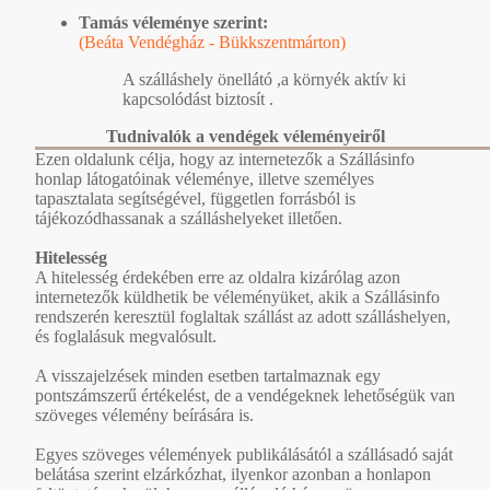
Tamás véleménye szerint:
(Beáta Vendégház - Bükkszentmárton)
A szálláshely önellátó ,a környék aktív ki
kapcsolódást biztosít .
Tudnivalók a vendégek véleményeiről
Ezen oldalunk célja, hogy az internetezők a Szállásinfo
honlap látogatóinak véleménye, illetve személyes
tapasztalata segítségével, független forrásból is
tájékozódhassanak a szálláshelyeket illetően.
Hitelesség
A hitelesség érdekében erre az oldalra kizárólag azon
internetezők küldhetik be véleményüket, akik a Szállásinfo
rendszerén keresztül foglaltak szállást az adott szálláshelyen,
és foglalásuk megvalósult.
A visszajelzések minden esetben tartalmaznak egy
pontszámszerű értékelést, de a vendégeknek lehetőségük van
szöveges vélemény beírására is.
Egyes szöveges vélemények publikálásától a szállásadó saját
belátása szerint elzárkózhat, ilyenkor azonban a honlapon