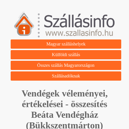
Magyar szálláshelyek
Külföldi szállás
Összes szállás Magyarországon
Szállásadóknak
Vendégek véleményei,
értékelései - összesítés
Beáta Vendégház
(Bükkszentmárton)