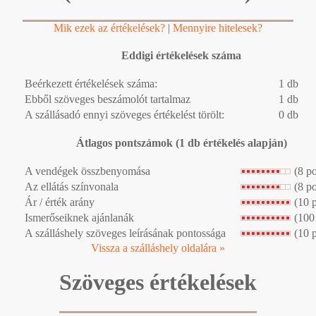
Mik ezek az értékelések?
|
Mennyire hitelesek?
Eddigi értékelések száma
Beérkezett értékelések száma:
1 db
Ebből szöveges beszámolót tartalmaz
1 db
A szállásadó ennyi szöveges értékelést törölt:
0 db
Átlagos pontszámok (1 db értékelés alapján)
A vendégek összbenyomása
(8 p
Az ellátás színvonala
(8 p
Ár / érték arány
(10 
Ismerőseiknek ajánlanák
(100
A szálláshely szöveges leírásának pontossága
(10 
Vissza a szálláshely oldalára »
Szöveges értékelések