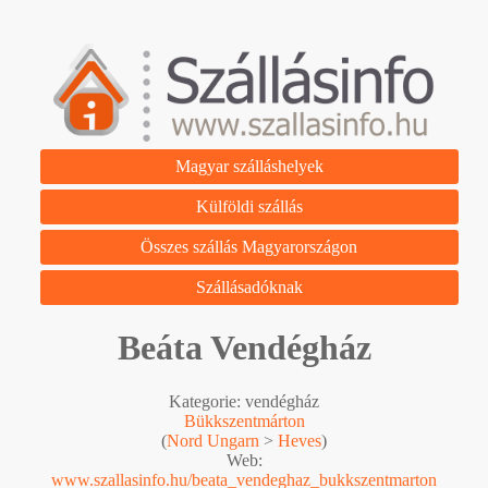
Magyar szálláshelyek
Külföldi szállás
Összes szállás Magyarországon
Szállásadóknak
Beáta Vendégház
Kategorie: vendégház
Bükkszentmárton
(
Nord Ungarn
>
Heves
)
Web:
www.szallasinfo.hu/beata_vendeghaz_bukkszentmarton