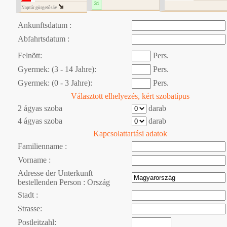
31
Naptár görgetôsáv
Ankunftsdatum :
Abfahrtsdatum :
Felnõtt:
Pers.
Gyermek: (3 - 14 Jahre):
Pers.
Gyermek: (0 - 3 Jahre):
Pers.
Választott elhelyezés, kért szobatípus
2 ágyas szoba
darab
4 ágyas szoba
darab
Kapcsolattartási adatok
Familienname :
Vorname :
Adresse der Unterkunft
bestellenden Person : Ország
Stadt :
Strasse:
Postleitzahl: