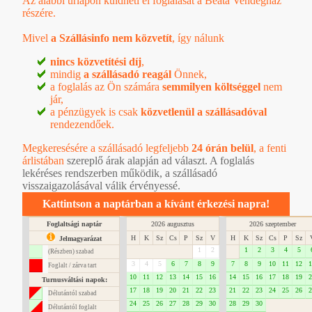
Az alábbi űrlapon küldheti el foglalását a Beáta Vendégház
részére.
Mivel
a Szállásinfo nem közvetít
, így nálunk
nincs közvetítési díj
,
mindig
a szállásadó reagál
Önnek,
a foglalás az Ön számára
semmilyen költséggel
nem
jár,
a pénzügyek is csak
közvetlenül a szállásadóval
rendezendőek.
Megkeresésére a szállásadó legfeljebb
24 órán belül
, a
fenti
árlistában
szereplő árak alapján ad választ. A foglalás
lekéréses rendszerben működik, a szállásadó
visszaigazolásával válik érvényessé.
Kattintson a naptárban a kívánt érkezési napra!
Foglaltsági naptár
2026 augusztus
2026 szeptember
H
K
Sz
Cs
P
Sz
V
H
K
Sz
Cs
P
Sz
Jelmagyarázat
1
2
1
2
3
4
5
(Részben) szabad
3
4
5
6
7
8
9
7
8
9
10
11
12
1
Foglalt / zárva tart
10
11
12
13
14
15
16
14
15
16
17
18
19
2
Turnusváltási napok:
17
18
19
20
21
22
23
21
22
23
24
25
26
2
Délutántól szabad
24
25
26
27
28
29
30
28
29
30
Délutántól foglalt