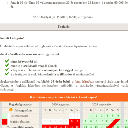
Január 03 és július 06 valamint augusztus 23 és december 23 között 1 éjszaka 69.000 Ft/
éj.
SZÉP Kártyát (OTP, MKB, K&H) elfogadunk.
Foglalás
Tisztelt Látogató!
Az alábbi űrlapon küldheti el foglalását a Balatonkenese Apartman részére.
Mivel
a Szállásinfo nem közvetít
, így nálunk
nincs közvetítési díj
,
mindig
a szállásadó reagál
Önnek,
a foglalás az Ön számára
semmilyen költséggel
nem jár,
a pénzügyek is csak
közvetlenül a szállásadóval
rendezendőek.
Megkeresésére a szállásadó legfeljebb
24 órán belül
, a
fenti árlistában
szereplő árak alapján a
választ. A foglalás lekéréses rendszerben működik, a szállásadó visszaigazolásával válik
érvényessé.
Kattintson a naptárban a kívánt érkezési napra!
Foglaltsági naptár
2026 augusztus
2026 szeptember
H
K
Sz
Cs
P
Sz
V
H
K
Sz
Cs
P
Sz
V
H
Jelmagyarázat
1
2
1
2
3
4
5
6
(Részben) szabad
3
4
5
6
7
8
9
7
8
9
10
11
12
13
5
Foglalt / zárva tart
10
11
12
13
14
15
16
14
15
16
17
18
19
20
12
Turnusváltási napok: