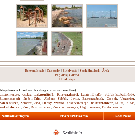
Bemutatkozás
|
Kapcsolat
|
Elhelyezés
|
Szolgáltatások
|
Árak
Foglalás
|
Galéria
Oldal teteje
Települések a közelben (távolság szerinti sorrendben):
Balatonkenese
,
Csajág
,
Balatonfűzfő
,
Balatonalmádi
,
Balatonfőkajár
,
Siófok-Szabadifürdő
Balatonszabadi
,
Siófok-Kiliti
,
Alsóörs
,
Siófok
,
Lovas
,
Balatonszéplak
,
Csopak
,
Veszprém
Balatonfüred
,
Zamárdi
,
Jásd
,
Tihany
,
Szántód
,
Fehérvárcsurgó
,
Balatonföldvár
,
Lókút
,
Dudar
,
Székesfehérvár
,
Zirc
,
Balatonszárszó
,
Zirc-Tündérmajor
,
Dég
,
Csesznek
,
Balatonszemes
Szállások katalógusa
Térképes szálláskereső
Akciós szállás