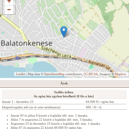
+
−
Leaflet
| Map data ©
OpenStreetMap
contributors,
CC-BY-SA
, Imagery ©
Mapbox
Árak
Szállás árlista
Az egész ház egyben bérelhető (8 fős a ház)
Január 3 - december 23
64.000 Ft / egész ház
Idegenforgalmi adó (az ár nem tartalmazza)
600 / fő / éj
Január 03 és július 6 között a foglalási idő: min. 1 éjszaka.
Július 7 és augusztus 22 között a foglalási idő: min. 3 éjszaka.
Augusztus 23 és december 23 között a foglalási idő: min. 1 éjszaka.
Július 07 és augusztus 22 között 69.000 Ft/ egész ház.