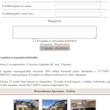
A szállásfoglaló fax száma :
A szállásfoglaló e-mail címe :
Megjegyzés:
A foglalási és lemondási feltételeket
elfogadom.
[Megtekintés]
Foglalási és lemondási feltételek:
Június 1 és szeptember 15 között a foglalási idő: min. 3 éjszaka.
A foglalás visszaigazolását követően 30% előleg fizetendő banki átutalással a 11773487-
80983422 számlaszámra. A foglalás az előleg beérkezésével válik véglegessé.
A házat 15 órától lehet átvenni és elutazáskor 10-óráig el kell hagyni a szállást. Lehetőség van
tovább maradni, ennek díja 5.000 Ft minden megkezdett óra.
Balatonkenese Apartman - Galéria