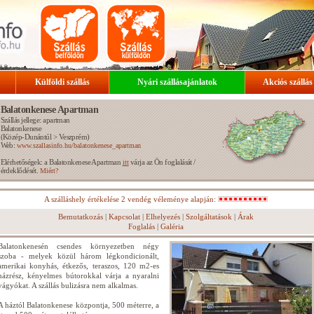
Külföldi szállás
Nyári szállásajánlatok
Akciós szállás
Balatonkenese Apartman
Szállás jellege: apartman
Balatonkenese
(
Közép-Dunántúl
>
Veszprém
)
Web:
www.szallasinfo.hu/balatonkenese_apartman
Elérhetőségek: a Balatonkenese Apartman
várja az Ön foglalását /
itt
érdeklődését.
Miért?
A szálláshely értékelése 2 vendég véleménye alapján:
Bemutatkozás
|
Kapcsolat
|
Elhelyezés
|
Szolgáltatások
|
Árak
Foglalás
|
Galéria
Balatonkenesén csendes környezetben négy
szoba - melyek közül három légkondicionált,
amerikai konyhás, étkezős, teraszos, 120 m2-es
házrész, kényelmes bútorokkal várja a nyaralni
vágyókat. A szállás bulizásra nem alkalmas.
A háztól Balatonkenese központja, 500 méterre, a