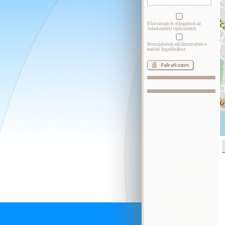
Elolvastam és elfogadom az
Adatkezelési tájékoztatót
Hozzájárulok reklámtartalmú e-
mailek fogadásához.