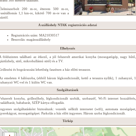
strand 500 méterre található.
Élelmiszerbolt 200 m-re, étterem 500 m-re,
vasútállomás 1,1 km-re, kikötő 700 m-re van a
háztól.
A szálláshely NTAK regisztrációs adatai
Regisztrációs szám: MA21030517
Besorolás: magánszálláshely
Elhelyezés
A földszinten található az étkező, a jól felszerelt amerikai konyha (mosogatógép, nagy hűtő,
gáztűzhely, sütő, mikrohullámú sütő) és a TV.
Grillezési és bográcsozási lehetőség faszénen a ház előtti teraszon.
Az emeleten 4 hálószoba, (ebből három légkondicionált, kettő a teraszra nyílik), 1 zuhanyzó, 1
zuhanyzó WC-vel és 1 külön WC van.
Szolgáltatások
Felszerelt konyha, grillezőhely, légkondicionált szobák, szobaszéf, Wi-Fi internet hozzáférés,
családbarát, bababarát, SZÉP kártya elfogadás.
Ingyenes szolgáltatásként biztosítunk: vezeték nélküli internetet (wifi), automata mosógépet,
gyerekágyat, mosogatógépet. Parkolás a ház előtt ingyenes. Három szoba légkondicionált.
Térkép