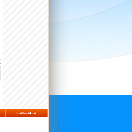
,
,
Szállásadóknak