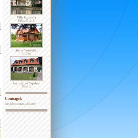
Villa Gabriella
Balatonboglár
Sétány Vendégház
Alsóörs
Apartmanok Tapolcán
Tapolca
Csomagok
További csomagajánlatok »