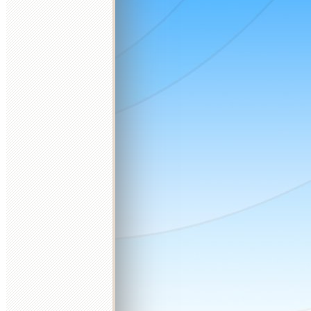
20
21
22
23
24
25
16
17
18
19
20
21
22
21
22
23
24
25
26
27
18
19
27
28
29
30
31
23
24
25
26
27
28
29
28
29
30
31
25
26
30