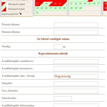
17
18
19
20
21
22
23
21
22
23
24
25
26
27
19
Délutántól szabad
24
25
26
27
28
29
30
28
29
30
26
Délutántól foglalt
31
Naptár görgetôsáv
Érkezés dátuma:
Elutazás dátuma:
Az érkező vendégek száma
Vendég:
fő
Kapcsolattartási adatok
A szállásfoglaló vezetékneve :
A szállásfoglaló keresztneve :
A szállásfoglaló címe : Ország
Település :
Utca, házszám:
Irányítószám:
A szállásfoglaló telefonszáma :