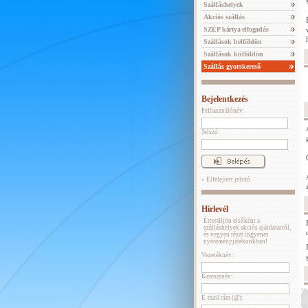
Szálláshelyek
Akciós szállás
SZÉP kártya elfogadás
Szállások belföldön
Szállások külföldön
Szállás gyorskereső
Bejelentkezés
Felhasználónév:
Jelszó:
» Elfelejtett jelszó
Hírlevél
Értesüljön elsőként a
szálláshelyek akciós ajánlatairól,
és vegyen részt ingyenes
nyereményjátékunkban!
Vezetéknév:
Keresztnév:
E-mail cím (@):