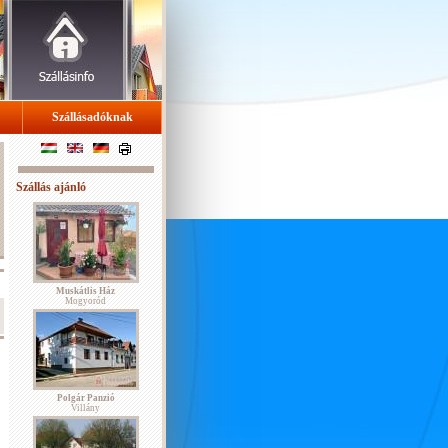
Szállásadóknak
Szállás ajánló
Muskátlis Ház
Mogyoród
Polgár Panzió
Villány