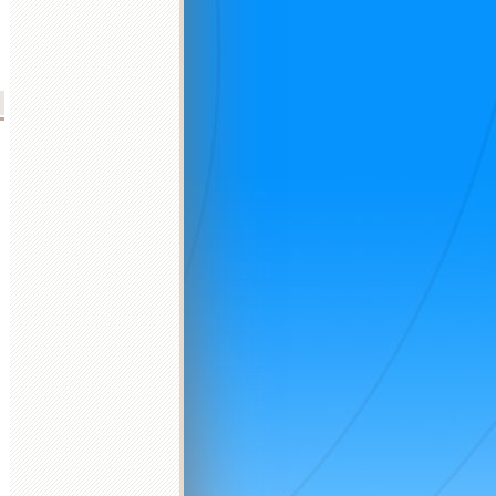
d
2026 október
2026 november
2026 december
K
Sz
Cs
P
Sz
V
H
K
Sz
Cs
P
Sz
V
H
K
Sz
Cs
P
Sz
V
H
K
1
2
3
4
1
1
2
3
4
5
6
6
7
8
9
10
11
2
3
4
5
6
7
8
7
8
9
10
11
12
13
4
5
13
14
15
16
17
18
9
10
11
12
13
14
15
14
15
16
17
18
19
20
11
12