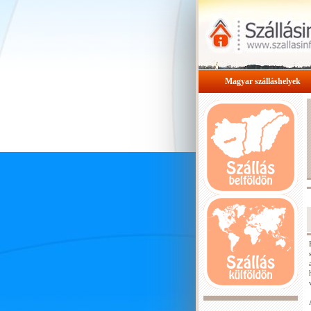
Magyar szálláshelyek