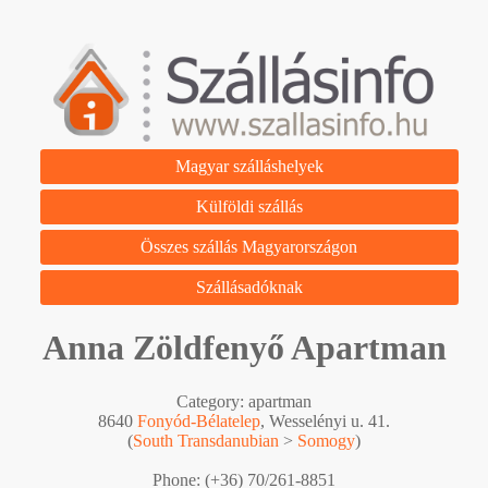
Magyar szálláshelyek
Külföldi szállás
Összes szállás Magyarországon
Szállásadóknak
Anna Zöldfenyő Apartman
Category: apartman
8640
Fonyód-Bélatelep
, Wesselényi u. 41.
(
South Transdanubian
>
Somogy
)
Phone: (+36) 70/261-8851