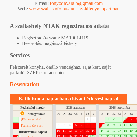
E-mail:
fonyodnyaralo@gmail.com
Web:
www.szallasinfo.hu/anna_zoldfenyo_apartman
A szálláshely NTAK regisztrációs adatai
Regisztrációs szám: MA19014119
Besorolás: magánszálláshely
Services
Felszerelt konyha, önálló vendégház, saját kert, saját
parkoló, SZÉP card accepted.
Reservation
Kattintson a naptárban a kívánt érkezési napra!
Foglaltsági naptár
2026 augusztus
2026 szeptember
H
K
Sz
Cs
P
Sz
V
H
K
Sz
Cs
P
Sz
Jelmagyarázat
1
2
1
2
3
4
5
(Részben) szabad
3
4
5
6
7
8
9
7
8
9
10
11
12
1
Foglalt / zárva tart
10
11
12
13
14
15
16
14
15
16
17
18
19
2
Turnusváltási napok:
17
18
19
20
21
22
23
21
22
23
24
25
26
2