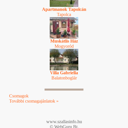
Apartmanok Tapolcán
Tapolca
Muskátlis Ház
Mogyoród
Villa Gabriella
Balatonboglár
Csomagok
További csomagajánlatok »
www.szallasinfo.hu
© WebGuru Bt.