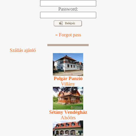
Password:
» Forgot pass
Szállás ajánló
Polgár Panzió
Villány
Sétány Vendégház
Alsóörs