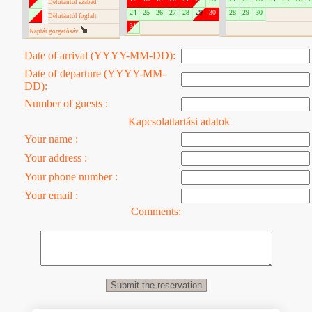
Délutántól szabad
24
25
26
27
28
29
30
28
29
30
Délutántól foglalt
31
Naptár görgetôsáv
Date of arrival (YYYY-MM-DD):
Date of departure (YYYY-MM-
DD):
Number of guests :
Kapcsolattartási adatok
Your name :
Your address :
Your phone number :
Your email :
Comments: