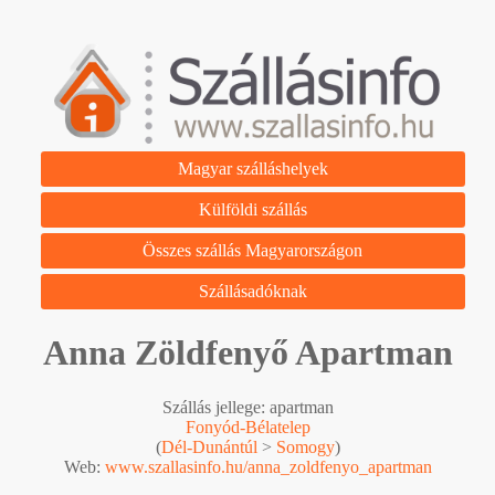
Magyar szálláshelyek
Külföldi szállás
Összes szállás Magyarországon
Szállásadóknak
Anna Zöldfenyő Apartman
Szállás jellege: apartman
Fonyód-Bélatelep
(
Dél-Dunántúl
>
Somogy
)
Web:
www.szallasinfo.hu/anna_zoldfenyo_apartman