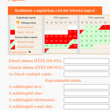
Kattintson a naptárban a kívánt érkezési napra!
Foglaltsági naptár
2026 augusztus
2026 szeptember
H
K
Sz
Cs
P
Sz
V
H
K
Sz
Cs
P
Sz
Jelmagyarázat
1
2
1
2
3
4
5
(Részben) szabad
3
4
5
6
7
8
9
7
8
9
10
11
12
1
Foglalt / zárva tart
10
11
12
13
14
15
16
14
15
16
17
18
19
2
Turnusváltási napok:
17
18
19
20
21
22
23
21
22
23
24
25
26
2
Délutántól szabad
24
25
26
27
28
29
30
28
29
30
Délutántól foglalt
31
Naptár görgetôsáv
Érkezés dátuma (ÉÉÉÉ-HH-NN):
Elutazás dátuma (ÉÉÉÉ-HH-NN):
Az érkező vendégek száma :
Kapcsolattartási adatok
A szállásfoglaló neve :
A szállásfoglaló címe :
A szállásfoglaló telefonszáma :
A szállásfoglaló e-mail címe :