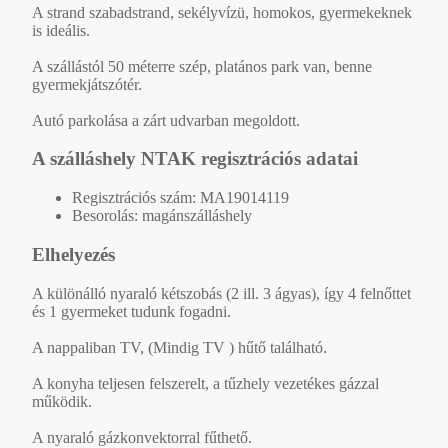
A strand szabadstrand, sekélyvízü, homokos, gyermekeknek
is ideális.
A szállástól 50 méterre szép, platános park van, benne
gyermekjátszótér.
Autó parkolása a zárt udvarban megoldott.
A szálláshely NTAK regisztrációs adatai
Regisztrációs szám: MA19014119
Besorolás: magánszálláshely
Elhelyezés
A különálló nyaraló kétszobás (2 ill. 3 ágyas), így 4 felnőttet
és 1 gyermeket tudunk fogadni.
A nappaliban TV, (Mindig TV ) hűtő található.
A konyha teljesen felszerelt, a tűzhely vezetékes gázzal
működik.
A nyaraló gázkonvektorral fűthető.