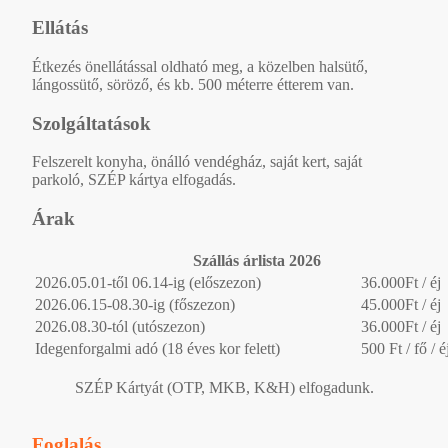
Ellátás
Étkezés önellátással oldható meg, a közelben halsütő,
lángossütő, söröző, és kb. 500 méterre étterem van.
Szolgáltatások
Felszerelt konyha, önálló vendégház, saját kert, saját
parkoló, SZÉP kártya elfogadás.
Árak
Szállás árlista 2026
2026.05.01-től 06.14-ig (előszezon)
36.000Ft / éj
2026.06.15-08.30-ig (főszezon)
45.000Ft / éj
2026.08.30-tól (utószezon)
36.000Ft / éj
Idegenforgalmi adó (18 éves kor felett)
500 Ft / fő / é
SZÉP Kártyát (OTP, MKB, K&H) elfogadunk.
Foglalás