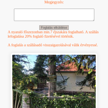
Megjegyzés:
A nyaraló főszezonban min.7 éjszakára foglalható. A szállás
lefoglalása 20% foglaló fizetésével történik.
A foglalás a szállásadó visszaigazolásával válik érvényessé.