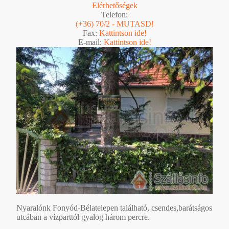
Elérhetőségek
Telefon:
(+36) 70/2 - MUTASD!
Fax:
Kattintson ide!
E-mail:
Kattintson ide!
Nyaralónk Fonyód-Bélatelepen található, csendes,barátságos
utcában a vízparttól gyalog három percre.