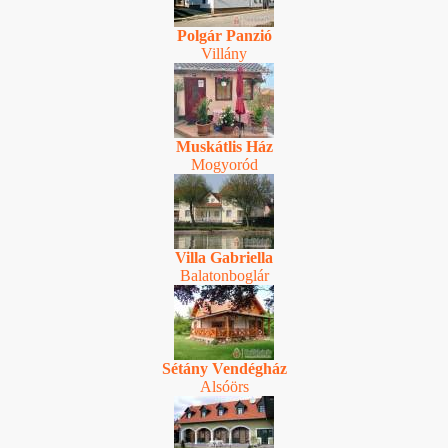
Polgár Panzió
Villány
Muskátlis Ház
Mogyoród
Villa Gabriella
Balatonboglár
Sétány Vendégház
Alsóörs