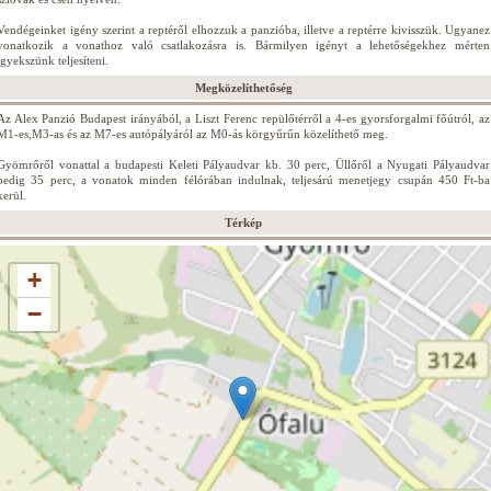
Vendégeinket igény szerint a reptéről elhozzuk a panzióba, illetve a reptérre kivisszük. Ugyanez
vonatkozik a vonathoz való csatlakozásra is. Bármilyen igényt a lehetőségekhez mérten
igyekszünk teljesíteni.
Megközelíthetőség
Az Alex Panzió Budapest irányából, a Liszt Ferenc repülőtérről a 4-es gyorsforgalmi főútról, az
M1-es,M3-as és az M7-es autópályáról az M0-ás körgyűrűn közelíthető meg.
Gyömrőről vonattal a budapesti Keleti Pályaudvar kb. 30 perc, Üllőről a Nyugati Pályaudvar
pedig 35 perc, a vonatok minden félórában indulnak, teljesárú menetjegy csupán 450 Ft-ba
kerül.
Térkép
+
−