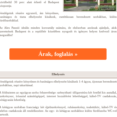
körülbelül 30 perc alatt érhető el Budapest
központja.
Vendégeink részére egyszerű, ám kényelmes,
barátságos és tiszta elhelyezést kínálunk, esztétikusan berendezett szobákban, külön
fürdőszobákkal.
Az Alex Panzió ideális minden korosztály számára, de elsősorban azoknak ajánljuk, akik
szeretnének Budapest és a repülőtér közelében nyugodt és igényes helyen kedvező áron
megszállni!
Árak, foglalás »
Elhelyezés
Vendégeink részére kényelmes és barátságos elhelyezést kínálunk 1-4 ágyas, újonnan berendezett
szobákban, napi takarítással.
A földszinten az egyágyas szoba felszereltsége: szétnyitható ülőgarnitúra két fotellel kis asztallal,
szekrénysor, íróasztal számítógéppel, internet hozzáférési lehetőséggel, kábel-TV csatlakozás,
pótágyazási lehetőség.
A kétágyas szobában franciaágy két éjjeliszekrénnyel, ruhásszekrény, toalettükör, kábel-TV és
telefon csatlakozás áll rendelkezésre. Az egy- és kétágyas szobákhoz külön fürdőszoba WC-vel
tartozik.