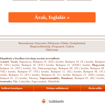
Árak, foglalás »
Bemutatkozás
|
Kapcsolat
|
Elhelyezés
|
Ellátás
|
Szolgáltatások
Megközelíthetőség
|
Programok
|
Galéria
Oldal teteje
Települések a közelben (távolság szerinti sorrendben):
Gyömrő
,
Vecsés
,
Nagytarcsa
,
Budapest 19. (XIX.) kerület
,
Budapest 10. (X.) kerület
,
Budapest
20. (XX.) kerület
,
Budapest 16. (XVI.) kerület
,
Budapest 23. (XXIII.) kerület
,
Mogyoród
,
Budapest 14. (XIV.) kerület
,
Fót
,
Tatárszentgyörgy
,
Budapest 09. (IX.) kerület
,
Budapest 08.
(VIII.) kerület
,
Budapest 07. (VII.) kerület
,
Budapest 11. (XI.) kerület
,
Budapest 06. (VI.)
kerület
,
Budapest 15. (XV.) kerület
,
Budapest 05. (V.) kerület
,
Budapest 13. (XIII.) kerület
,
Budapest 01. (I.) kerület
,
Taksony
,
Szigetszentmiklós
,
Dunakeszi
,
Budapest 03. (III.) kerület
,
Szentendre
,
Vác
,
Leányfalu
,
Zagyvaszántó
,
Tahitótfalu
Szállások katalógusa
Térképes szálláskereső
Akciós szállás