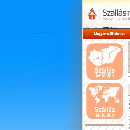
Magyar szálláshelyek