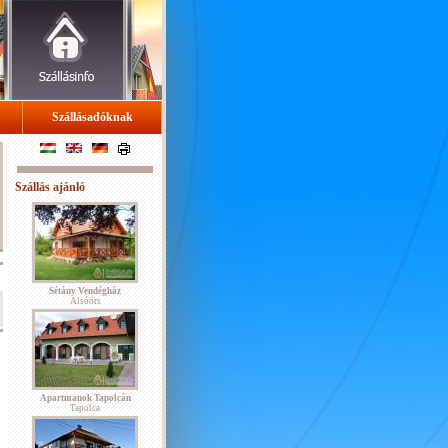
Szállásadóknak
Szállás ajánló
Sétány Vendégház
Alsóörs
Apartmanok Tapolcán
Tapolca