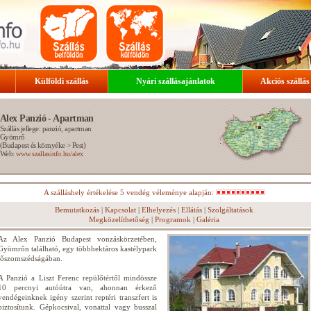
Külföldi szállás
Nyári szállásajánlatok
Akciós szállás
Alex Panzió - Apartman
Szállás jellege: panzió, apartman
Gyömrő
(
Budapest és környéke
>
Pest
)
Web:
www.szallasinfo.hu/alex
A szálláshely értékelése 5 vendég véleménye alapján:
Bemutatkozás
|
Kapcsolat
|
Elhelyezés
|
Ellátás
|
Szolgáltatások
Megközelíthetőség
|
Programok
|
Galéria
Az Alex Panzió Budapest vonzáskörzetében,
Gyömrőn található, egy többhektáros kastélypark
tőszomszédságában.
A Panzió a Liszt Ferenc repülőtértől mindössze
10 percnyi autóútra van, ahonnan érkező
vendégeinknek igény szerint reptéri transzfert is
biztosítunk. Gépkocsival, vonattal vagy busszal