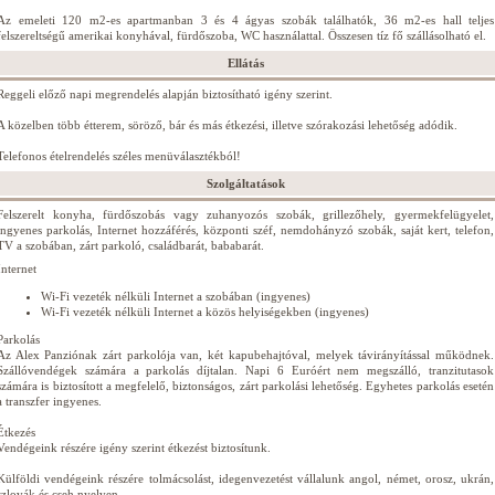
Az emeleti 120 m2-es apartmanban 3 és 4 ágyas szobák találhatók, 36 m2-es hall teljes
felszereltségű amerikai konyhával, fürdőszoba, WC használattal. Összesen tíz fő szállásolható el.
Ellátás
Reggeli előző napi megrendelés alapján biztosítható igény szerint.
A közelben több étterem, söröző, bár és más étkezési, illetve szórakozási lehetőség adódik.
Telefonos ételrendelés széles menüválasztékból!
Szolgáltatások
Felszerelt konyha, fürdőszobás vagy zuhanyozós szobák, grillezőhely, gyermekfelügyelet,
ingyenes parkolás, Internet hozzáférés, központi széf, nemdohányzó szobák, saját kert, telefon,
TV a szobában, zárt parkoló, családbarát, bababarát.
Internet
Wi-Fi vezeték nélküli Internet a szobában (ingyenes)
Wi-Fi vezeték nélküli Internet a közös helyiségekben (ingyenes)
Parkolás
Az Alex Panziónak zárt parkolója van, két kapubehajtóval, melyek távirányítással működnek.
Szállóvendégek számára a parkolás díjtalan. Napi 6 Euróért nem megszálló, tranzitutasok
számára is biztosított a megfelelő, biztonságos, zárt parkolási lehetőség. Egyhetes parkolás esetén
a transzfer ingyenes.
Étkezés
Vendégeink részére igény szerint étkezést biztosítunk.
Külföldi vendégeink részére tolmácsolást, idegenvezetést vállalunk angol, német, orosz, ukrán,
szlovák és cseh nyelven.