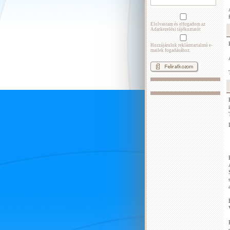
Elolvastam és elfogadom az
Adatkezelési tájékoztatót
Hozzájárulok reklámtartalmú e-
mailek fogadásához.