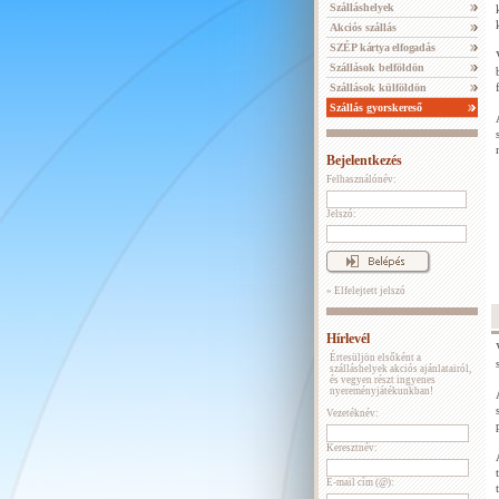
Szálláshelyek
Akciós szállás
SZÉP kártya elfogadás
Szállások belföldön
Szállások külföldön
Szállás gyorskereső
Bejelentkezés
Felhasználónév:
Jelszó:
» Elfelejtett jelszó
Hírlevél
Értesüljön elsőként a
szálláshelyek akciós ajánlatairól,
és vegyen részt ingyenes
nyereményjátékunkban!
Vezetéknév:
Keresztnév:
E-mail cím (@):