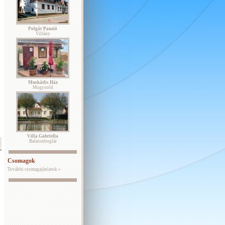
Polgár Panzió
Villány
Muskátlis Ház
Mogyoród
Villa Gabriella
Balatonboglár
Csomagok
További csomagajánlatok »