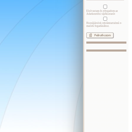
Elolvastam és elfogadom az
Adatkezelési tájékoztatót
Hozzájárulok reklámtartalmú e-
mailek fogadásához.