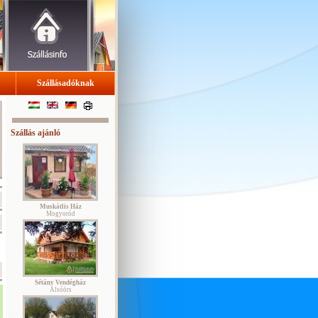
Szállásadóknak
Szállás ajánló
Muskátlis Ház
Mogyoród
Sétány Vendégház
Alsóörs