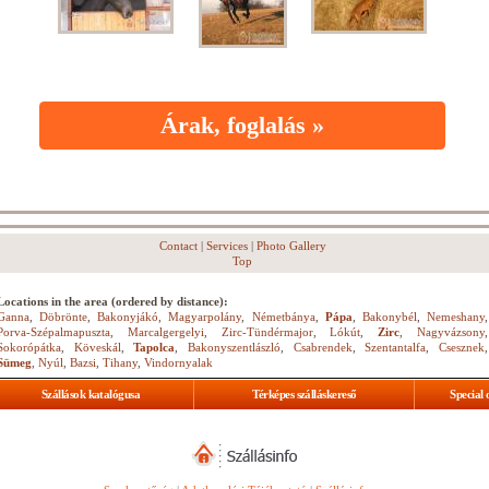
Árak, foglalás »
Contact
|
Services
|
Photo Gallery
Top
Locations in the area (ordered by distance):
Ganna
,
Döbrönte
,
Bakonyjákó
,
Magyarpolány
,
Németbánya
,
Pápa
,
Bakonybél
,
Nemeshany
,
Porva-Szépalmapuszta
,
Marcalgergelyi
,
Zirc-Tündérmajor
,
Lókút
,
Zirc
,
Nagyvázsony
,
Sokorópátka
,
Köveskál
,
Tapolca
,
Bakonyszentlászló
,
Csabrendek
,
Szentantalfa
,
Csesznek
,
Sümeg
,
Nyúl
,
Bazsi
,
Tihany
,
Vindornyalak
Szállások katalógusa
Térképes szálláskereső
Special 