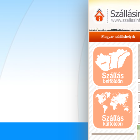
Magyar szálláshelyek