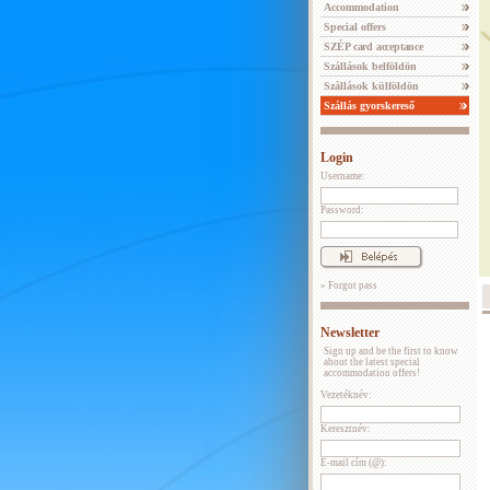
Accommodation
Special offers
SZÉP card acceptance
Szállások belföldön
Szállások külföldön
Szállás gyorskereső
Login
Username:
Password:
» Forgot pass
Newsletter
Sign up and be the first to know
about the latest special
accommodation offers!
Vezetéknév:
Keresztnév:
E-mail cím (@):