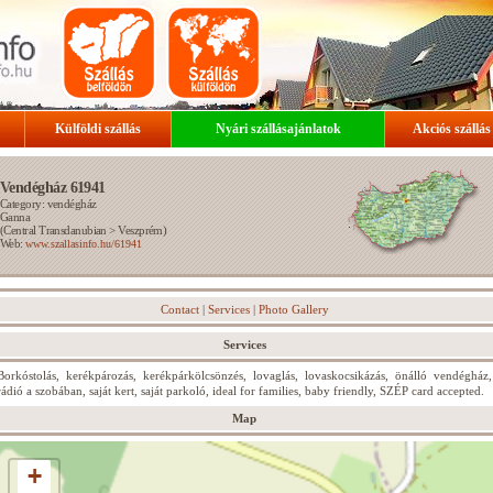
Külföldi szállás
Nyári szállásajánlatok
Akciós szállás
Vendégház 61941
Category: vendégház
Ganna
(
Central Transdanubian
>
Veszprém
)
Web:
www.szallasinfo.hu/61941
Contact
|
Services
|
Photo Gallery
Services
Borkóstolás, kerékpározás, kerékpárkölcsönzés, lovaglás, lovaskocsikázás, önálló vendégház,
rádió a szobában, saját kert, saját parkoló, ideal for families, baby friendly, SZÉP card accepted.
Map
+