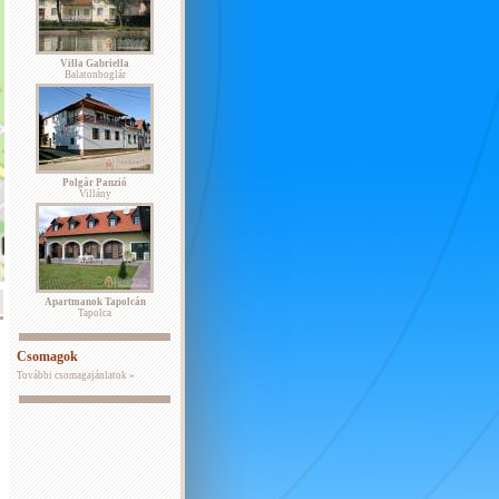
Villa Gabriella
Balatonboglár
Polgár Panzió
Villány
Apartmanok Tapolcán
Tapolca
Csomagok
További csomagajánlatok »