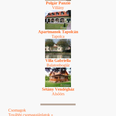
Polgár Panzió
Villány
Apartmanok Tapolcán
Tapolca
Villa Gabriella
Balatonboglár
Sétány Vendégház
Alsóörs
Csomagok
További csomagajánlatok »