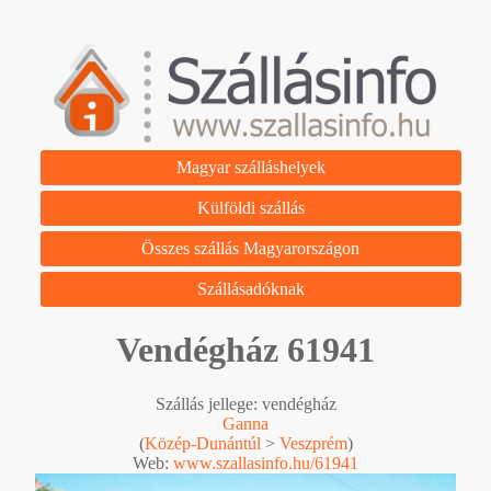
Magyar szálláshelyek
Külföldi szállás
Összes szállás Magyarországon
Szállásadóknak
Vendégház 61941
Szállás jellege: vendégház
Ganna
(
Közép-Dunántúl
>
Veszprém
)
Web:
www.szallasinfo.hu/61941