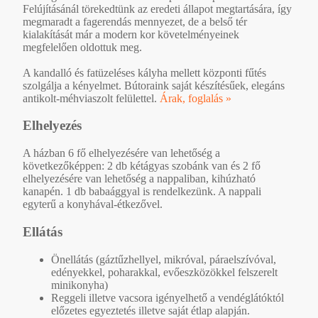
Felújításánál törekedtünk az eredeti állapot megtartására, így
megmaradt a fagerendás mennyezet, de a belső tér
kialakítását már a modern kor követelményeinek
megfelelően oldottuk meg.
A kandalló és fatüzeléses kályha mellett központi fűtés
szolgálja a kényelmet. Bútoraink saját készítésűek, elegáns
antikolt-méhviaszolt felülettel.
Árak, foglalás »
Elhelyezés
A házban 6 fő elhelyezésére van lehetőség a
következőképpen: 2 db kétágyas szobánk van és 2 fő
elhelyezésére van lehetőség a nappaliban, kihúzható
kanapén. 1 db babaággyal is rendelkezünk. A nappali
egyterű a konyhával-étkezővel.
Ellátás
Önellátás (gáztűzhellyel, mikróval, páraelszívóval,
edényekkel, poharakkal, evőeszközökkel felszerelt
minikonyha)
Reggeli illetve vacsora igényelhető a vendéglátóktól
előzetes egyeztetés illetve saját étlap alapján.