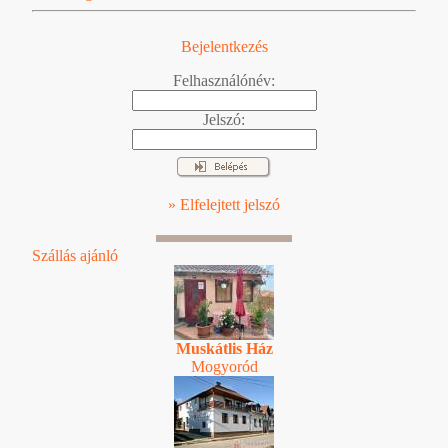
Bejelentkezés
Felhasználónév:
Jelszó:
» Elfelejtett jelszó
Szállás ajánló
Muskátlis Ház
Mogyoród