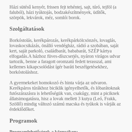
Házi sütésű kenyér, frissen fejt tehéntej, sajt, túró, tejföl (a
faluból), házi tyúktojás, bodzakészítmények, üdítők,
szörpök, lekvárok, méz, somlói borok.
Szolgáltatások
Borkóstolás, kerékpározás, kerékpárkölcsönzés, lovaglás,
lovaskocsikázás, önálló vendégház, rádió a szobában, saját
kert, saját parkoló, családbarát, bababarát, SZÉP kártya
elfogadás.A házhoz füves-díszcserjés, nyáron virágos udvar
tartozik, benne a faragott oromzatú fedett terasszal, ami
kellemes kikapcsolódást ígér baráti beszélgetésekhez,
borkóstoláshoz.
A gyermekeket homokozó és hinta várja az udvaron.
Kerékpáros túrákhoz biciklik igényelhetők, és lóbarátoknak
futószárazásra is lehetőségük van, csakúgy, mint a piciknek
állatsimogatásra, hisz a lovak mellett 3 kutya (Leó, Frakk,
Szöllő) mindig változó számú macska és tyúkok is várják az
érdeklődőket.
Programok
Programlehetőségek a környéken: