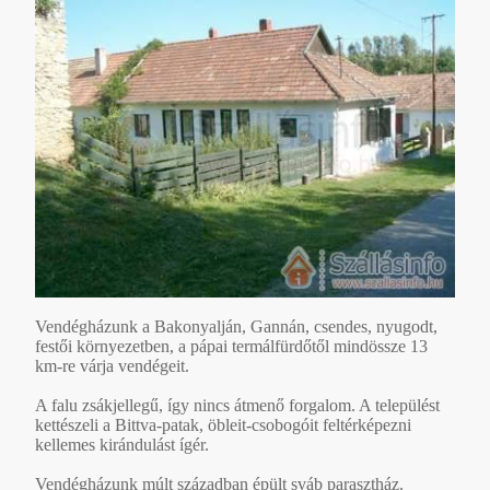
Vendégházunk a Bakonyalján, Gannán, csendes, nyugodt,
festői környezetben, a pápai termálfürdőtől mindössze 13
km-re várja vendégeit.
A falu zsákjellegű, így nincs átmenő forgalom. A települést
kettészeli a Bittva-patak, öbleit-csobogóit feltérképezni
kellemes kirándulást ígér.
Vendégházunk múlt században épült sváb parasztház.