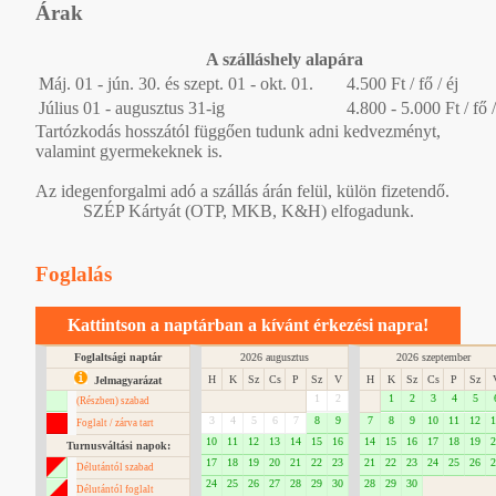
Árak
A szálláshely alapára
Máj. 01 - jún. 30. és szept. 01 - okt. 01.
4.500 Ft / fő / éj
Július 01 - augusztus 31-ig
4.800 - 5.000 Ft / fő /
Tartózkodás hosszától függően tudunk adni kedvezményt,
valamint gyermekeknek is.
Az idegenforgalmi adó a szállás árán felül, külön fizetendő.
SZÉP Kártyát (OTP, MKB, K&H) elfogadunk.
Foglalás
Kattintson a naptárban a kívánt érkezési napra!
Foglaltsági naptár
2026 augusztus
2026 szeptember
H
K
Sz
Cs
P
Sz
V
H
K
Sz
Cs
P
Sz
Jelmagyarázat
1
2
1
2
3
4
5
(Részben) szabad
3
4
5
6
7
8
9
7
8
9
10
11
12
1
Foglalt / zárva tart
10
11
12
13
14
15
16
14
15
16
17
18
19
2
Turnusváltási napok:
17
18
19
20
21
22
23
21
22
23
24
25
26
2
Délutántól szabad
24
25
26
27
28
29
30
28
29
30
Délutántól foglalt