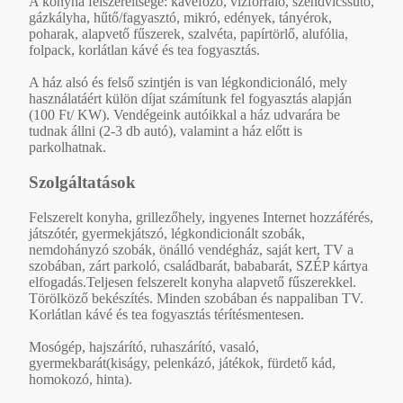
A konyha felszereltsége: kávéfőző, vízforraló, szendvicssütő,
gázkályha, hűtő/fagyasztó, mikró, edények, tányérok,
poharak, alapvető fűszerek, szalvéta, papírtörlő, alufólia,
folpack, korlátlan kávé és tea fogyasztás.
A ház alsó és felső szintjén is van légkondicionáló, mely
használatáért külön díjat számítunk fel fogyasztás alapján
(100 Ft/ KW). Vendégeink autóikkal a ház udvarára be
tudnak állni (2-3 db autó), valamint a ház előtt is
parkolhatnak.
Szolgáltatások
Felszerelt konyha, grillezőhely, ingyenes Internet hozzáférés,
játszótér, gyermekjátszó, légkondicionált szobák,
nemdohányzó szobák, önálló vendégház, saját kert, TV a
szobában, zárt parkoló, családbarát, bababarát, SZÉP kártya
elfogadás.Teljesen felszerelt konyha alapvető fűszerekkel.
Törölköző bekészítés. Minden szobában és nappaliban TV.
Korlátlan kávé és tea fogyasztás térítésmentesen.
Mosógép, hajszárító, ruhaszárító, vasaló,
gyermekbarát(kiságy, pelenkázó, játékok, fürdető kád,
homokozó, hinta).