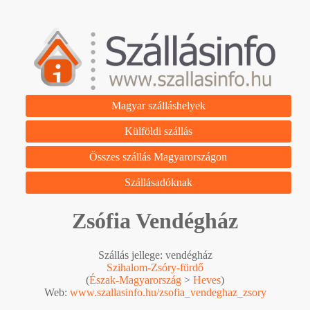
Magyar szálláshelyek
Külföldi szállás
Összes szállás Magyarországon
Szállásadóknak
Zsófia Vendégház
Szállás jellege: vendégház
Szihalom-Zsóry-fürdő
(
Észak-Magyarország
>
Heves
)
Web:
www.szallasinfo.hu/zsofia_vendeghaz_zsory