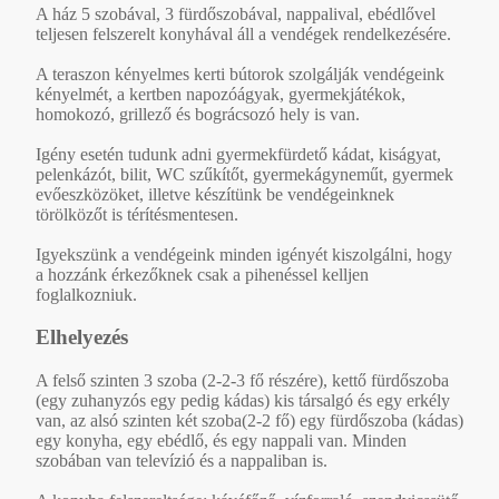
A ház 5 szobával, 3 fürdőszobával, nappalival, ebédlővel
teljesen felszerelt konyhával áll a vendégek rendelkezésére.
A teraszon kényelmes kerti bútorok szolgálják vendégeink
kényelmét, a kertben napozóágyak, gyermekjátékok,
homokozó, grillező és bográcsozó hely is van.
Igény esetén tudunk adni gyermekfürdető kádat, kiságyat,
pelenkázót, bilit, WC szűkítőt, gyermekágyneműt, gyermek
evőeszközöket, illetve készítünk be vendégeinknek
törölközőt is térítésmentesen.
Igyekszünk a vendégeink minden igényét kiszolgálni, hogy
a hozzánk érkezőknek csak a pihenéssel kelljen
foglalkozniuk.
Elhelyezés
A felső szinten 3 szoba (2-2-3 fő részére), kettő fürdőszoba
(egy zuhanyzós egy pedig kádas) kis társalgó és egy erkély
van, az alsó szinten két szoba(2-2 fő) egy fürdőszoba (kádas)
egy konyha, egy ebédlő, és egy nappali van. Minden
szobában van televízió és a nappaliban is.