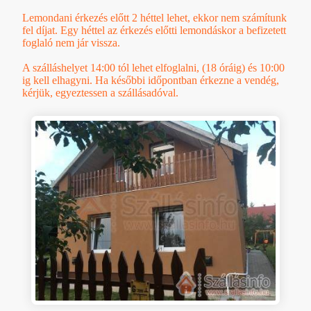
Lemondani érkezés előtt 2 héttel lehet, ekkor nem számítunk
fel díjat. Egy héttel az érkezés előtti lemondáskor a befizetett
foglaló nem jár vissza.
A szálláshelyet 14:00 tól lehet elfoglalni, (18 óráig) és 10:00
ig kell elhagyni. Ha későbbi időpontban érkezne a vendég,
kérjük, egyeztessen a szállásadóval.