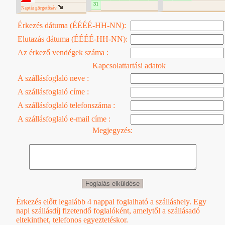
31
Naptár görgetôsáv
Érkezés dátuma (ÉÉÉÉ-HH-NN):
Elutazás dátuma (ÉÉÉÉ-HH-NN):
Az érkező vendégek száma :
Kapcsolattartási adatok
A szállásfoglaló neve :
A szállásfoglaló címe :
A szállásfoglaló telefonszáma :
A szállásfoglaló e-mail címe :
Megjegyzés:
Érkezés előtt legalább 4 nappal foglalható a szálláshely. Egy
napi szállásdíj fizetendő foglalóként, amelytől a szállásadó
eltekinthet, telefonos egyeztetéskor.