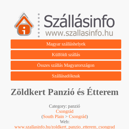
Magyar szálláshelyek
Külföldi szállás
Összes szállás Magyarországon
Szállásadóknak
Zöldkert Panzió és Étterem
Category: panzió
Csongrád
(
South Plain
>
Csongrád
)
Web:
www.szallasinfo.hu/zoldkert_panzio_etterem_csongrad