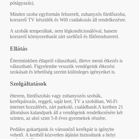
pótágyazás).
Minden szoba egyformán felszerelt, zuhanyzós fürdőszoba,
korszerű TV készülék és Wifi csatlakozás áll rendelkezésre.
A szobák temperáltak, nem légkondicionálóval, hanem
korszerű környezetbarát zárt szellőző és fűtőrendszerrel.
Ellátás
Éttermünkben étlapról választható, illetve menü étkezés is
választható. Figyelembe vesszük vendégeink étkezési
szokásait és lehetőség szerint különleges igényeiket is.
Szolgáltatások
étterem, fürdőszobás vagy zuhanyozós szobák,
kerékpározás, reggeli, saját kert, TV a szobában, Wi-Fi
internet hozzáférés, zárt parkoló, családbarát.A kertben 21
állomásos kalandpark áll a vendégeink rendelkezésére két
szinten, az alsó szint 5-8 éves gyermekek részére.
Pedálos gokartjaink és városnéző kerékpár is igénybe
vehető. A kertből közvetlen átjárást biztosítunk a helyi