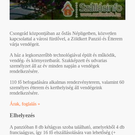
Csongrád központjában az ősfás Népligetben, közvetlen
kapcsolattal a városi fürdővel, a Zöldkert Panzió és Étterem
várja vendégeit.
A ház a legkorszerűbb technológiával épült és működik,
vendég- és környezetbarát. Szakképzett és udvarias
személyzet áll az év minden napján a vendégek
rendelkezésére.
110 fő befogadására alkalmas rendezvényterem, valamint 60
személyes étterem és kerthelyiség áll vendégeink
rendelkezésére.
Árak, foglalás »
Elhelyezés
A panzióban 8 db kétágyas szoba található, amelyekből 4 db
franciaágyas, így 16 fő elszállásolására van lehetőség (+