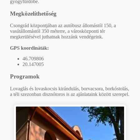
gyógyfürdőbe.
Megközelíthetőség
Csongrád központjában az autóbusz állomástól 150, a
vasútállomástól 350 méterre, a városközponti tér
megkerülésével juthatnak hozzánk vendégeink.
GPS koordináták:
46.709806
20.147005
Programok
Lovaglás és lovaskocsis kirándulás, borvacsora, borkóstolás,
a téli szezonban disznótoros is az ajánlataink között szerepel.