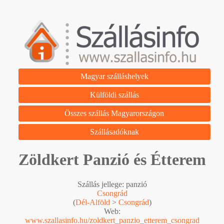
Magyar szálláshelyek
Külföldi szállás
Összes szállás Magyarországon
Szállásadóknak
Zöldkert Panzió és Étterem
Szállás jellege: panzió
Csongrád
(
Dél-Alföld
>
Csongrád
)
Web:
www.szallasinfo.hu/zoldkert_panzio_etterem_csongrad