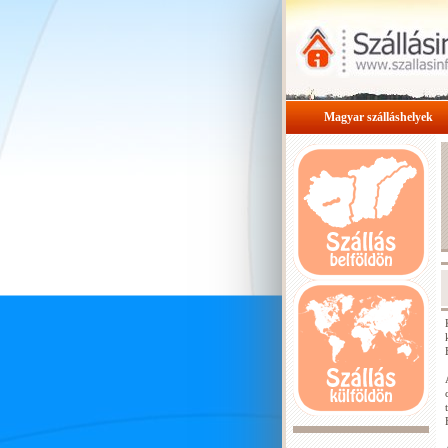
Magyar szálláshelyek