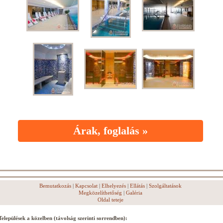
Árak, foglalás »
Bemutatkozás
|
Kapcsolat
|
Elhelyezés
|
Ellátás
|
Szolgáltatások
Megközelíthetőség
|
Galéria
Oldal teteje
Települések a közelben (távolság szerinti sorrendben):