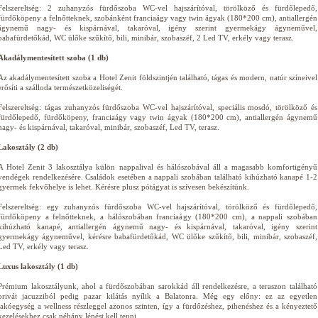
Felszereltség: 2 zuhanyzós fürdőszoba WC-vel hajszárítóval, törölköző és fürdőlepedő,
fürdőköpeny a felnőtteknek, szobánként franciaágy vagy twin ágyak (180*200 cm), antiallergén
ágynemű nagy- és kispárnával, takaróval, igény szerint gyermekágy ágyneművel,
babafürdetőkád, WC ülőke szűkítő, bili, minibár, szobaszéf, 2 Led TV, erkély vagy terasz.
Akadálymentesített szoba (1 db)
Az akadálymentesített szoba a Hotel Zenit földszintjén található, tágas és modern, natúr színeivel
erősíti a szálloda természetközeliségét.
Felszereltség: tágas zuhanyzós fürdőszoba WC-vel hajszárítóval, speciális mosdó, törölköző és
fürdőlepedő, fürdőköpeny, franciaágy vagy twin ágyak (180*200 cm), antiallergén ágynemű
nagy- és kispárnával, takaróval, minibár, szobaszéf, Led TV, terasz.
Lakosztály (2 db)
A Hotel Zenit 3 lakosztálya külön nappalival és hálószobával áll a magasabb komfortigényű
vendégek rendelkezésére. Családok esetében a nappali szobában található kihúzható kanapé 1-2
gyermek fekvőhelye is lehet. Kérésre plusz pótágyat is szívesen bekészítünk.
Felszereltség: egy zuhanyzós fürdőszoba WC-vel hajszárítóval, törölköző és fürdőlepedő,
fürdőköpeny a felnőtteknek, a hálószobában franciaágy (180*200 cm), a nappali szobában
kihúzható kanapé, antiallergén ágynemű nagy- és kispárnával, takaróval, igény szerint
gyermekágy ágyneművel, kérésre babafürdetőkád, WC ülőke szűkítő, bili, minibár, szobaszéf,
Led TV, erkély vagy terasz.
Luxus lakosztály (1 db)
Prémium lakosztályunk, ahol a fürdőszobában sarokkád áll rendelkezésre, a teraszon található
privát jacuzziból pedig pazar kilátás nyílik a Balatonra. Még egy előny: ez az egyetlen
lakóegység a wellness részleggel azonos szinten, így a fürdőzéshez, pihenéshez és a kényeztető
kezelésekhez csak néhány lépést kell tenni.