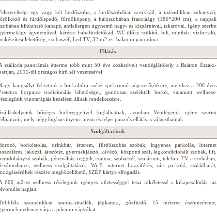
Felszereltség: egy vagy két fürdőszoba, a fürdőszobában sarokkád, a másodikban zuhanyzó,
törölköző és fürdőlepedő, fürdőköpeny, a hálószobában franciaágy (180*200 cm), a nappali
szobában kihúzható kanapé, antiallergén ágynemű nagy- és kispárnával, takaróval, igény szerint
gyermekágy ágyneművel, kérésre babafürdetőkád, WC ülőke szűkítő, bili, minibár, vízforraló,
teakészítési lehetőség, szobaszéf, Led TV, 32 m2-es, balatoni panoráma.
Ellátás
A szálloda panorámás étterme több mint 50 éve közkedvelt vendéglátóhely a Balaton Északi-
partján, 2011-től országos hírű séf vezetésével.
Nagy hangsúlyt fektetünk a borkultúra széles spektrumú népszerűsítésére, melyhez a 200 éves
Festetics borpince tradicionális lehetőségei, gondosan szelektált borok, valamint wellness-
részlegünk vinoterápiás kezelései állnak rendelkezésre.
Szálláshelyeink bőséges büféreggelivel foglalhatóak, azonban Vendégeink igény szerint
félpanziót, mely négyfogásos ínyenc menü és teljes panziós ellátás is választhatnak.
Szolgáltatások
Borozó, borkóstolás, drinkbár, étterem, fürdőszobás szobák, ingyenes parkolás, Internet
hozzáférés, jakuzzi, játszótér, gyermekjátszó, kávézó, központi széf, légkondicionált szobák, lift,
nemdohányzó szobák, pénzváltás, reggeli, szauna, szobaszéf, szolárium, telefon, TV a szobában,
úszómedence, wellness szolgáltatások, Wi-Fi internet hozzáférés, zárt parkoló, családbarát,
mozgássérültek részére megközelíthető, SZÉP kártya elfogadás.
A 600 m2-es wellness részlegünk igényes ötletességgel teszi tökéletessé a kikapcsolódás, az
elvonulás napjait.
Többféle szaunánkban szauna-rituálék, jégkamra, gőzfürdő, 15 méteres úszómedence,
gyermekmedence várja a pihenni vágyókat.