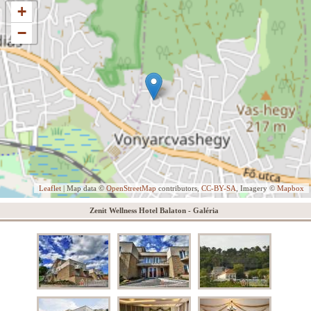
+
−
Leaflet
| Map data ©
OpenStreetMap
contributors,
CC-BY-SA
, Imagery ©
Mapbox
Zenit Wellness Hotel Balaton - Galéria