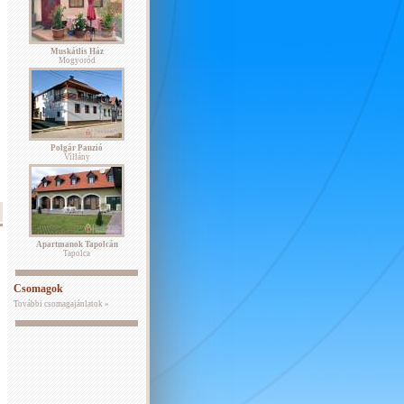
Muskátlis Ház
Mogyoród
Polgár Panzió
Villány
Apartmanok Tapolcán
Tapolca
Csomagok
További csomagajánlatok »