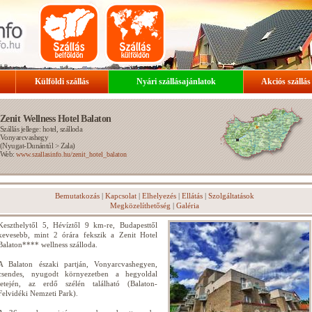
Külföldi szállás
Nyári szállásajánlatok
Akciós szállás
Zenit Wellness Hotel Balaton
Szállás jellege: hotel, szálloda
Vonyarcvashegy
(
Nyugat-Dunántúl
>
Zala
)
Web:
www.szallasinfo.hu/zenit_hotel_balaton
Bemutatkozás
|
Kapcsolat
|
Elhelyezés
|
Ellátás
|
Szolgáltatások
Megközelíthetőség
|
Galéria
Keszthelytől 5, Hévíztől 9 km-re, Budapesttől
kevesebb, mint 2 órára fekszik a Zenit Hotel
Balaton**** wellness szálloda.
A Balaton északi partján, Vonyarcvashegyen,
csendes, nyugodt környezetben a hegyoldal
tetején, az erdő szélén található (Balaton-
Felvidéki Nemzeti Park).