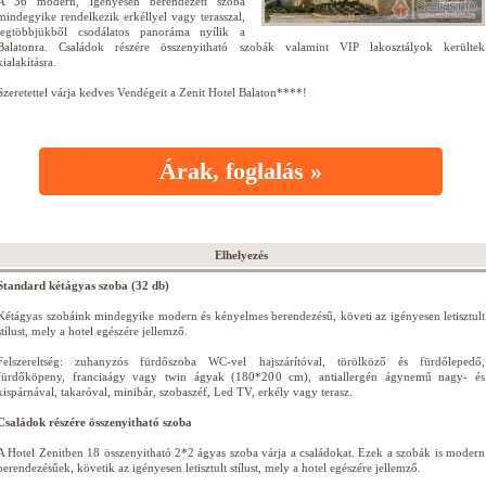
A 36 modern, igényesen berendezett szoba
mindegyike rendelkezik erkéllyel vagy terasszal,
legtöbbjükből csodálatos panoráma nyílik a
Balatonra. Családok részére összenyitható szobák valamint VIP lakosztályok kerültek
kialakításra.
Szeretettel várja kedves Vendégeit a Zenit Hotel Balaton****!
Árak, foglalás »
Elhelyezés
Standard kétágyas szoba (32 db)
Kétágyas szobáink mindegyike modern és kényelmes berendezésű, követi az igényesen letisztult
stílust, mely a hotel egészére jellemző.
Felszereltség: zuhanyzós fürdőszoba WC-vel hajszárítóval, törölköző és fürdőlepedő,
fürdőköpeny, franciaágy vagy twin ágyak (180*200 cm), antiallergén ágynemű nagy- és
kispárnával, takaróval, minibár, szobaszéf, Led TV, erkély vagy terasz.
Családok részére összenyitható szoba
A Hotel Zenitben 18 összenyitható 2*2 ágyas szoba várja a családokat. Ezek a szobák is modern
berendezésűek, követik az igényesen letisztult stílust, mely a hotel egészére jellemző.