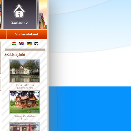
Szállásadóknak
Szállás ajánló
Villa Gabriella
Balatonboglár
Sétány Vendégház
Alsóörs