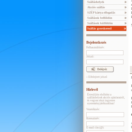
Szálláshelyek
Akciós szállás
SZÉP kártya elfogadás
Szállások belföldön
Szállások külföldön
Szállás gyorskereső
Bejelentkezés
Felhasználónév:
Jelszó:
» Elfelejtett jelszó
Hírlevél
Értesüljön elsőként a
szálláshelyek akciós ajánlatairól,
és vegyen részt ingyenes
nyereményjátékunkban!
Vezetéknév:
Keresztnév:
E-mail cím (@):