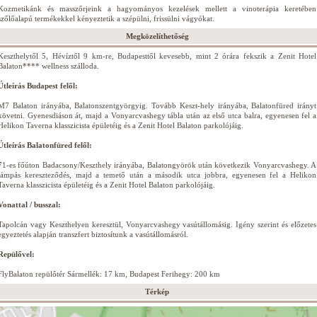
Kozmetikánk és masszőrjeink a hagyományos kezelések mellett a vinoterápia keretében
szőlőalapú termékekkel kényeztetik a szépülni, frissülni vágyókat.
Megközelíthetőség
Keszthelytől 5, Hévíztől 9 km-re, Budapesttől kevesebb, mint 2 órára fekszik a Zenit Hotel
Balaton**** wellness szálloda.
Útleírás Budapest felől:
M7 Balaton irányába, Balatonszentgyörgyig. Tovább Keszt-hely irányába, Balatonfüred irányt
követni. Gyenesdiáson át, majd a Vonyarcvashegy tábla után az első utca balra, egyenesen fel a
Helikon Taverna klasszicista épületéig és a Zenit Hotel Balaton parkolójáig.
Útleírás Balatonfüred felől:
71-es főúton Badacsony/Keszthely irányába, Balatongyörök után következik Vonyarcvashegy. A
lámpás kereszteződés, majd a temető után a második utca jobbra, egyenesen fel a Helikon
Taverna klasszicista épületéig és a Zenit Hotel Balaton parkolójáig.
Vonattal / busszal:
Tapolcán vagy Keszthelyen keresztül, Vonyarcvashegy vasútállomásig. Igény szerint és előzetes
egyeztetés alapján transzfert biztosítunk a vasútállomásról.
Repülővel:
FlyBalaton repülőtér Sármellék: 17 km, Budapest Ferihegy: 200 km
Térkép