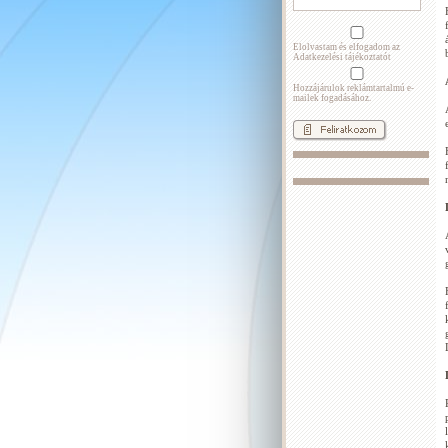
Elolvastam és elfogadom az
Adatkezelési tájékoztatót
Hozzájárulok reklámtartalmú e-
mailek fogadásához.