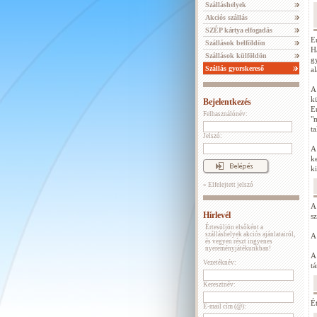
Szálláshelyek
Akciós szállás
SZÉP kártya elfogadás
E
Szállások belföldön
H
Szállások külföldön
g
Szállás gyorskereső
a
A
k
Bejelentkezés
E
Felhasználónév:
"
t
Jelszó:
A
k
k
» Elfelejtett jelszó
A
Hírlevél
s
Értesüljön elsőként a
szálláshelyek akciós ajánlatairól,
A
és vegyen részt ingyenes
nyereményjátékunkban!
A
Vezetéknév:
t
Keresztnév:
É
E-mail cím (@):