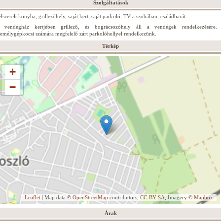
Szolgáltatások
lszerelt konyha, grillezőhely, saját kert, saját parkoló, TV a szobában, családbarát.
 vendégház kertjében grillező, és bográcsozóhely áll a vendégek rendelkezésére.
zemélygépkocsi számára megfelelő zárt parkolóhellyel rendelkezünk.
Térkép
+
−
Leaflet
| Map data ©
OpenStreetMap
contributors,
CC-BY-SA
, Imagery ©
Mapbox
Árak