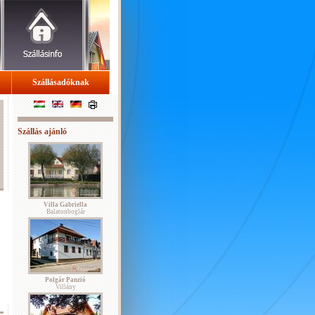
Szállásadóknak
Szállás ajánló
Villa Gabriella
Balatonboglár
Polgár Panzió
Villány