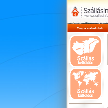
Magyar szálláshelyek