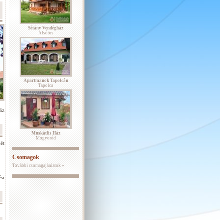
Sétány Vendégház
Alsóörs
Apartmanok Tapolcán
Tapolca
áz
Muskátlis Ház
Mogyoród
ét
Csomagok
További csomagajánlatok »
si