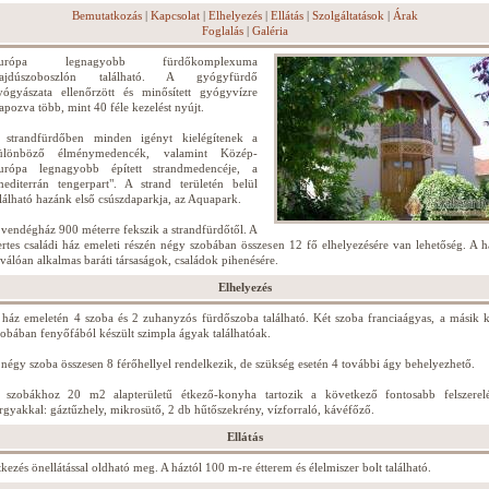
Bemutatkozás
|
Kapcsolat
|
Elhelyezés
|
Ellátás
|
Szolgáltatások
|
Árak
Foglalás
|
Galéria
urópa legnagyobb fürdőkomplexuma
ajdúszoboszlón található. A gyógyfürdő
yógyászata ellenőrzött és minősített gyógyvízre
lapozva több, mint 40 féle kezelést nyújt.
 strandfürdőben minden igényt kielégítenek a
ülönböző élménymedencék, valamint Közép-
urópa legnagyobb épített strandmedencéje, a
mediterrán tengerpart". A strand területén belül
alálható hazánk első csúszdaparkja, az Aquapark.
 vendégház 900 méterre fekszik a strandfürdőtől. A
ertes családi ház emeleti részén négy szobában összesen 12 fő elhelyezésére van lehetőség. A h
iválóan alkalmas baráti társaságok, családok pihenésére.
Elhelyezés
 ház emeletén 4 szoba és 2 zuhanyzós fürdőszoba található. Két szoba franciaágyas, a másik k
zobában fenyőfából készült szimpla ágyak találhatóak.
 négy szoba összesen 8 férőhellyel rendelkezik, de szükség esetén 4 további ágy behelyezhető.
 szobákhoz 20 m2 alapterületű étkező-konyha tartozik a következő fontosabb felszerelé
árgyakkal: gáztűzhely, mikrosütő, 2 db hűtőszekrény, vízforraló, kávéfőző.
Ellátás
tkezés önellátással oldható meg. A háztól 100 m-re étterem és élelmiszer bolt található.