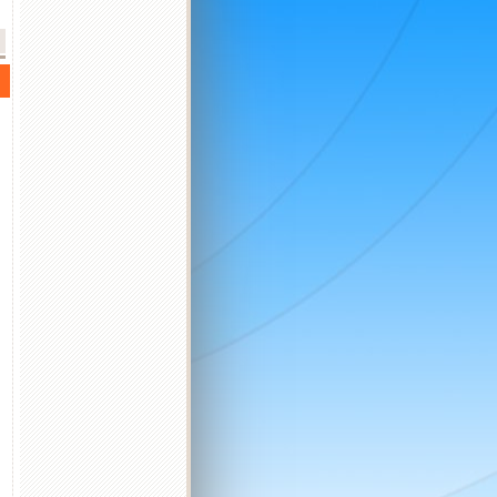
2026 október
2026 november
2026 december
K
Sz
Cs
P
Sz
V
H
K
Sz
Cs
P
Sz
V
H
K
Sz
Cs
P
Sz
V
H
K
1
2
3
4
1
1
2
3
4
5
6
6
7
8
9
10
11
2
3
4
5
6
7
8
7
8
9
10
11
12
13
4
5
13
14
15
16
17
18
9
10
11
12
13
14
15
14
15
16
17
18
19
20
11
12
20
21
22
23
24
25
16
17
18
19
20
21
22
21
22
23
24
25
26
27
18
19
27
28
29
30
31
23
24
25
26
27
28
29
28
29
30
31
25
26
30