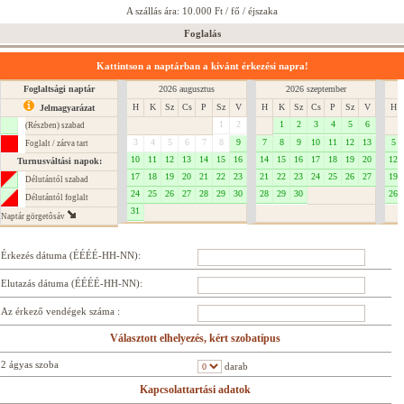
A szállás ára: 10.000 Ft / fő / éjszaka
Foglalás
Kattintson a naptárban a kívánt érkezési napra!
Foglaltsági naptár
2026 augusztus
2026 szeptember
H
K
Sz
Cs
P
Sz
V
H
K
Sz
Cs
P
Sz
V
H
Jelmagyarázat
1
2
1
2
3
4
5
6
(Részben) szabad
3
4
5
6
7
8
9
7
8
9
10
11
12
13
5
Foglalt / zárva tart
10
11
12
13
14
15
16
14
15
16
17
18
19
20
12
Turnusváltási napok:
17
18
19
20
21
22
23
21
22
23
24
25
26
27
19
Délutántól szabad
24
25
26
27
28
29
30
28
29
30
26
Délutántól foglalt
31
Naptár görgetôsáv
Érkezés dátuma (ÉÉÉÉ-HH-NN):
Elutazás dátuma (ÉÉÉÉ-HH-NN):
Az érkező vendégek száma :
Választott elhelyezés, kért szobatípus
2 ágyas szoba
darab
Kapcsolattartási adatok