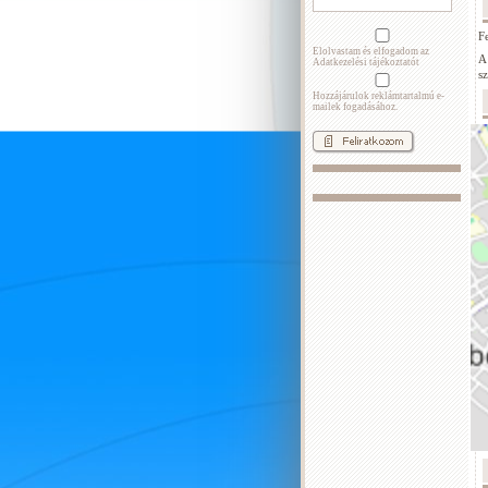
Fe
Elolvastam és elfogadom az
A
Adatkezelési tájékoztatót
s
Hozzájárulok reklámtartalmú e-
mailek fogadásához.