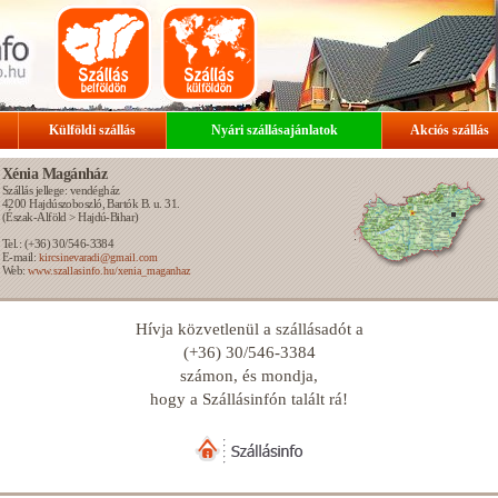
Külföldi szállás
Nyári szállásajánlatok
Akciós szállás
Xénia Magánház
Szállás jellege: vendégház
4200
Hajdúszoboszló
, Bartók B. u. 31.
(
Észak-Alföld
>
Hajdú-Bihar
)
Tel.: (+36) 30/546-3384
E-mail:
kircsinevaradi@gmail.com
Web:
www.szallasinfo.hu/xenia_maganhaz
Hívja közvetlenül a szállásadót a
(+36) 30/546-3384
számon, és mondja,
hogy a Szállásinfón talált rá!