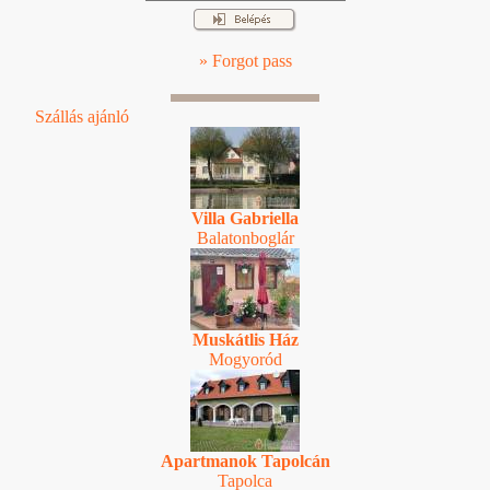
» Forgot pass
Szállás ajánló
Villa Gabriella
Balatonboglár
Muskátlis Ház
Mogyoród
Apartmanok Tapolcán
Tapolca