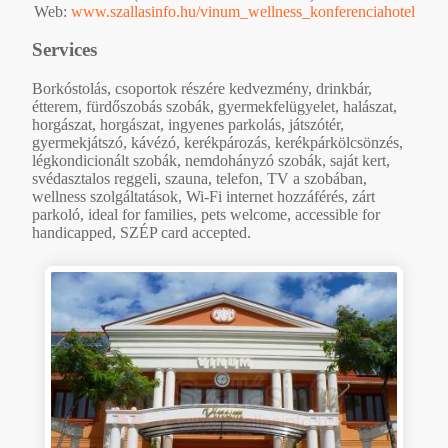
Web:
www.szallasinfo.hu/vinum_wellness_konferenciahotel
Services
Borkóstolás, csoportok részére kedvezmény, drinkbár,
étterem, fürdőszobás szobák, gyermekfelügyelet, halászat,
horgászat, horgászat, ingyenes parkolás, játszótér,
gyermekjátszó, kávézó, kerékpározás, kerékpárkölcsönzés,
légkondicionált szobák, nemdohányzó szobák, saját kert,
svédasztalos reggeli, szauna, telefon, TV a szobában,
wellness szolgáltatások, Wi-Fi internet hozzáférés, zárt
parkoló, ideal for families, pets welcome, accessible for
handicapped, SZÉP card accepted.