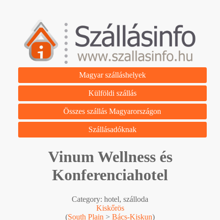
Magyar szálláshelyek
Külföldi szállás
Összes szállás Magyarországon
Szállásadóknak
Vinum Wellness és
Konferenciahotel
Category: hotel, szálloda
Kiskőrös
(
South Plain
>
Bács-Kiskun
)