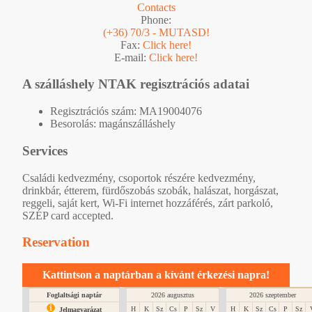
Contacts
Phone:
(+36) 70/3 - MUTASD!
Fax:
Click here!
E-mail:
Click here!
A szálláshely NTAK regisztrációs adatai
Regisztrációs szám: MA19004076
Besorolás: magánszálláshely
Services
Családi kedvezmény, csoportok részére kedvezmény,
drinkbár, étterem, fürdőszobás szobák, halászat, horgászat,
reggeli, saját kert, Wi-Fi internet hozzáférés, zárt parkoló,
SZÉP card accepted.
Reservation
Kattintson a naptárban a kívánt érkezési napra!
Foglaltsági naptár
2026 augusztus
2026 szeptember
H
K
Sz
Cs
P
Sz
V
H
K
Sz
Cs
P
Sz
Jelmagyarázat