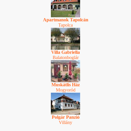
Apartmanok Tapolcán
Tapolca
Villa Gabriella
Balatonboglár
Muskátlis Ház
Mogyoród
Polgár Panzió
Villány