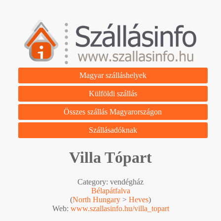
Magyar szálláshelyek
Külföldi szállás
Összes szállás Magyarországon
Szállásadóknak
Villa Tópart
Category: vendégház
Bélapátfalva
(
North Hungary
>
Heves
)
Web:
www.szallasinfo.hu/villa_topart