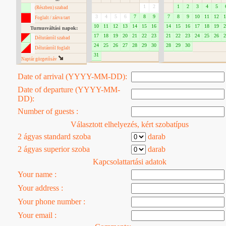
1
2
1
2
3
4
5
(Részben) szabad
3
4
5
6
7
8
9
7
8
9
10
11
12
1
Foglalt / zárva tart
10
11
12
13
14
15
16
14
15
16
17
18
19
2
Turnusváltási napok:
17
18
19
20
21
22
23
21
22
23
24
25
26
2
Délutántól szabad
24
25
26
27
28
29
30
28
29
30
Délutántól foglalt
31
Naptár görgetôsáv
Date of arrival (YYYY-MM-DD):
Date of departure (YYYY-MM-
DD):
Number of guests :
Választott elhelyezés, kért szobatípus
2 ágyas standard szoba
darab
2 ágyas superior szoba
darab
Kapcsolattartási adatok
Your name :
Your address :
Your phone number :
Your email :