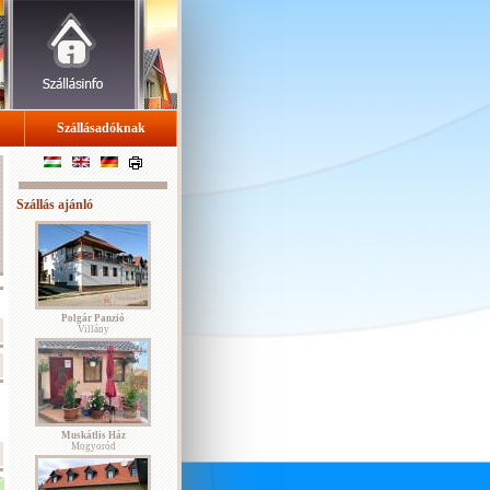
Szállásadóknak
Szállás ajánló
Polgár Panzió
Villány
Muskátlis Ház
Mogyoród