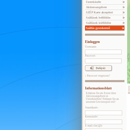
Unterkünfte
Aktionsangebote
SZÉP Karte akzeptiert
Szállások belföldön
Szállások külföldön
Szállás gyorskereső
Einloggen
Username:
Passwort:
» Passwort vergessen?
Informationsblatt
Erfahren Sie als Erster über
Aktionsangebote in
Unterkünften! Nehmen Sie an
unserem Gewinnspiel teil!
Vezetéknév:
Keresztnév:
E-mail cím (@):