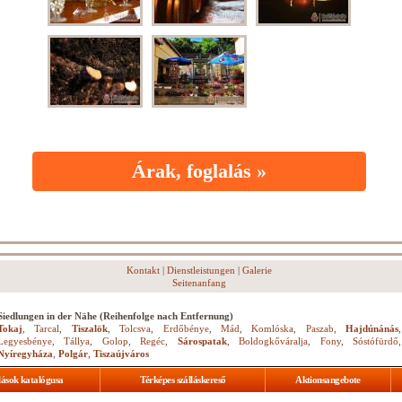
Árak, foglalás »
Kontakt
|
Dienstleistungen
|
Galerie
Seitenanfang
Siedlungen in der Nähe (Reihenfolge nach Entfernung)
Tokaj
,
Tarcal
,
Tiszalök
,
Tolcsva
,
Erdőbénye
,
Mád
,
Komlóska
,
Paszab
,
Hajdúnánás
,
Legyesbénye
,
Tállya
,
Golop
,
Regéc
,
Sárospatak
,
Boldogkőváralja
,
Fony
,
Sóstófürdő
,
Nyíregyháza
,
Polgár
,
Tiszaújváros
lások katalógusa
Térképes szálláskereső
Aktionsangebote