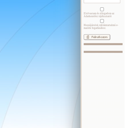
Elolvastam és elfogadom az
Adatkezelési tájékoztatót
Hozzájárulok reklámtartalmú e-
mailek fogadásához.