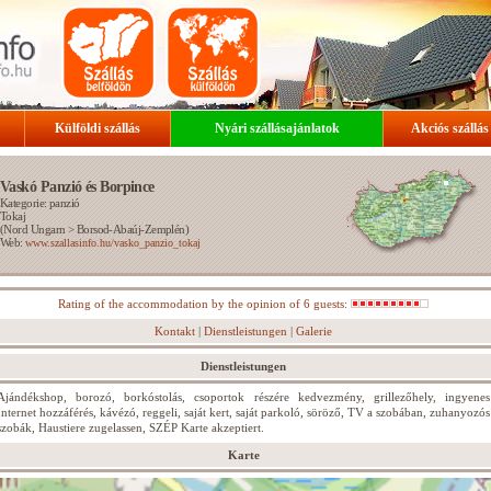
Külföldi szállás
Nyári szállásajánlatok
Akciós szállás
Vaskó Panzió és Borpince
Kategorie: panzió
Tokaj
(
Nord Ungarn
>
Borsod-Abaúj-Zemplén
)
Web:
www.szallasinfo.hu/vasko_panzio_tokaj
Rating of the accommodation by the opinion of 6 guests:
Kontakt
|
Dienstleistungen
|
Galerie
Dienstleistungen
Ajándékshop, borozó, borkóstolás, csoportok részére kedvezmény, grillezőhely, ingyenes
Internet hozzáférés, kávézó, reggeli, saját kert, saját parkoló, söröző, TV a szobában, zuhanyozós
szobák, Haustiere zugelassen, SZÉP Karte akzeptiert.
Karte