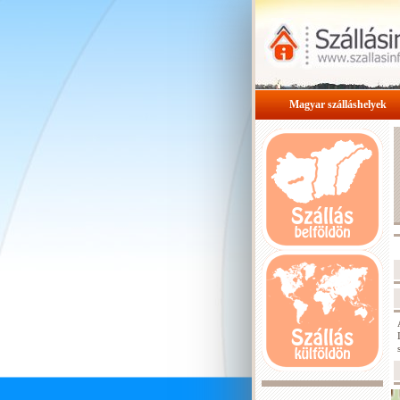
Magyar szálláshelyek