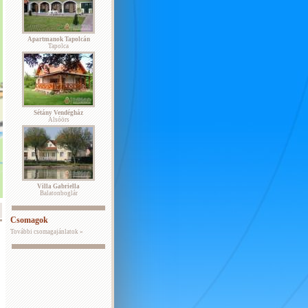
Apartmanok Tapolcán
Tapolca
Sétány Vendégház
Alsóörs
Villa Gabriella
Balatonboglár
Csomagok
További csomagajánlatok »