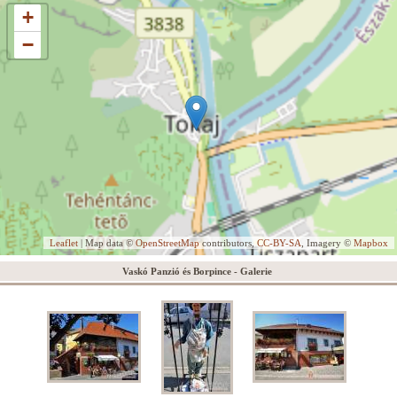
+
−
Leaflet
| Map data ©
OpenStreetMap
contributors,
CC-BY-SA
, Imagery ©
Mapbox
Vaskó Panzió és Borpince - Galerie