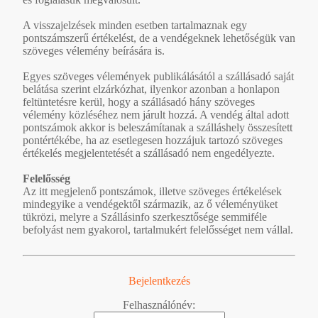
A visszajelzések minden esetben tartalmaznak egy
pontszámszerű értékelést, de a vendégeknek lehetőségük van
szöveges vélemény beírására is.
Egyes szöveges vélemények publikálásától a szállásadó saját
belátása szerint elzárkózhat, ilyenkor azonban a honlapon
feltüntetésre kerül, hogy a szállásadó hány szöveges
vélemény közléséhez nem járult hozzá. A vendég által adott
pontszámok akkor is beleszámítanak a szálláshely összesített
pontértékébe, ha az esetlegesen hozzájuk tartozó szöveges
értékelés megjelentetését a szállásadó nem engedélyezte.
Felelősség
Az itt megjelenő pontszámok, illetve szöveges értékelések
mindegyike a vendégektől származik, az ő véleményüket
tükrözi, melyre a Szállásinfo szerkesztősége semmiféle
befolyást nem gyakorol, tartalmukért felelősséget nem vállal.
Bejelentkezés
Felhasználónév: