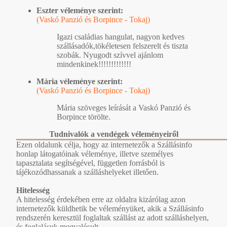
Eszter véleménye szerint:
(Vaskó Panzió és Borpince - Tokaj)
Igazi családias hangulat, nagyon kedves
szállásadók,tökéletesen felszerelt és tiszta
szobák. Nyugodt szívvel ajánlom
mindenkinek!!!!!!!!!!!!!
Mária véleménye szerint:
(Vaskó Panzió és Borpince - Tokaj)
Mária szöveges leírását a Vaskó Panzió és
Borpince törölte.
Tudnivalók a vendégek véleményeiről
Ezen oldalunk célja, hogy az internetezők a Szállásinfo
honlap látogatóinak véleménye, illetve személyes
tapasztalata segítségével, független forrásból is
tájékozódhassanak a szálláshelyeket illetően.
Hitelesség
A hitelesség érdekében erre az oldalra kizárólag azon
internetezők küldhetik be véleményüket, akik a Szállásinfo
rendszerén keresztül foglaltak szállást az adott szálláshelyen,
és foglalásuk megvalósult.