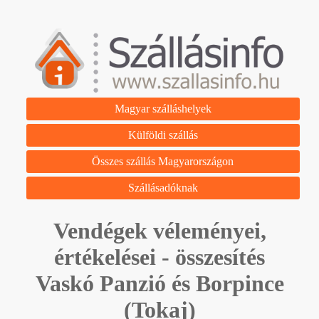
Magyar szálláshelyek
Külföldi szállás
Összes szállás Magyarországon
Szállásadóknak
Vendégek véleményei,
értékelései - összesítés
Vaskó Panzió és Borpince
(Tokaj)