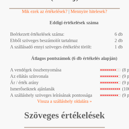
Mik ezek az értékelések?
|
Mennyire hitelesek?
Eddigi értékelések száma
Beérkezett értékelések száma:
6 db
Ebből szöveges beszámolót tartalmaz
2 db
A szállásadó ennyi szöveges értékelést törölt:
1 db
Átlagos pontszámok (6 db értékelés alapján)
A vendégek összbenyomása
(8 
Az ellátás színvonala
(9 
Ár / érték arány
(9 
Ismerőseiknek ajánlanák
(10
A szálláshely szöveges leírásának pontossága
(9 
Vissza a szálláshely oldalára »
Szöveges értékelések