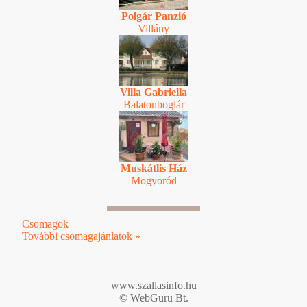
Polgár Panzió
Villány
Villa Gabriella
Balatonboglár
Muskátlis Ház
Mogyoród
Csomagok
További csomagajánlatok »
www.szallasinfo.hu
© WebGuru Bt.