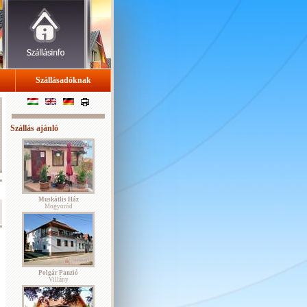
Szállásadóknak
Szállás ajánló
Muskátlis Ház
Mogyoród
Polgár Panzió
Villány