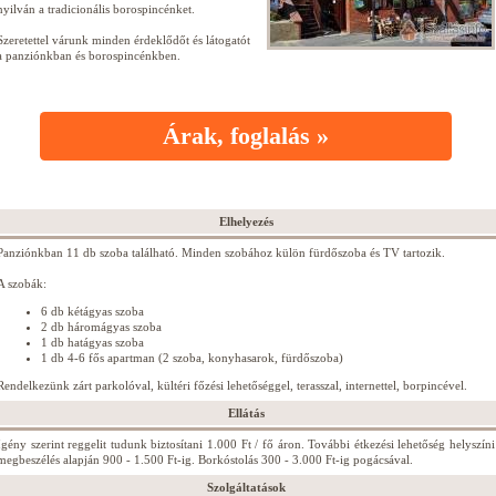
nyilván a tradicionális borospincénket.
Szeretettel várunk minden érdeklődőt és látogatót
a panziónkban és borospincénkben.
Árak, foglalás »
Elhelyezés
Panziónkban 11 db szoba található. Minden szobához külön fürdőszoba és TV tartozik.
A szobák:
6 db kétágyas szoba
2 db háromágyas szoba
1 db hatágyas szoba
1 db 4-6 fős apartman (2 szoba, konyhasarok, fürdőszoba)
Rendelkezünk zárt parkolóval, kültéri főzési lehetőséggel, terasszal, internettel, borpincével.
Ellátás
Igény szerint reggelit tudunk biztosítani 1.000 Ft / fő áron. További étkezési lehetőség helyszíni
megbeszélés alapján 900 - 1.500 Ft-ig. Borkóstolás 300 - 3.000 Ft-ig pogácsával.
Szolgáltatások