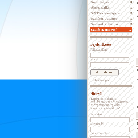
Szálláshelyek
Akciós szállás
SZÉP kártya elfogadás
Szállások belföldön
Szállások külföldön
Szállás gyorskereső
Bejelentkezés
Felhasználónév:
Jelszó:
» Elfelejtett jelszó
Hírlevél
Értesüljön elsőként a
szálláshelyek akciós ajánlatairól,
és vegyen részt ingyenes
nyereményjátékunkban!
Vezetéknév:
Keresztnév:
E-mail cím (@):