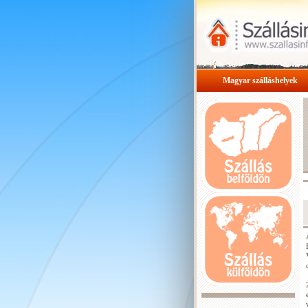
Magyar szálláshelyek