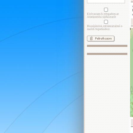
Elolvastam és elfogadom az
Adatkezelési tájékoztatót
Hozzájárulok reklámtartalmú e-
mailek fogadásához.