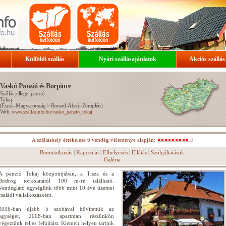
Külföldi szállás
Nyári szállásajánlatok
Akciós szállás
Vaskó Panzió és Borpince
Szállás jellege: panzió
Tokaj
(
Észak-Magyarország
>
Borsod-Abaúj-Zemplén
)
Web:
www.szallasinfo.hu/vasko_panzio_tokaj
A szálláshely értékelése 6 vendég véleménye alapján:
Bemutatkozás
|
Kapcsolat
|
Elhelyezés
|
Ellátás
|
Szolgáltatások
Galéria
A panzió Tokaj központjában, a Tisza és a
Bodrog torkolatától 100 m-re található.
Vendéglátó egységünk több mint 10 éve üzemel
családi vállalkozásként.
2006-ban újabb 5 szobával bővítettük az
egységet, 2008-ban apartman részünkön
végeztünk teljes felújítást. Kiemelt helyen tartjuk