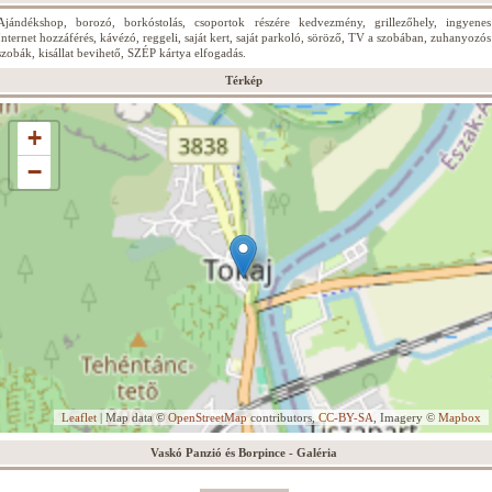
Ajándékshop, borozó, borkóstolás, csoportok részére kedvezmény, grillezőhely, ingyenes
Internet hozzáférés, kávézó, reggeli, saját kert, saját parkoló, söröző, TV a szobában, zuhanyozós
szobák, kisállat bevihető, SZÉP kártya elfogadás.
Térkép
+
−
Leaflet
| Map data ©
OpenStreetMap
contributors,
CC-BY-SA
, Imagery ©
Mapbox
Vaskó Panzió és Borpince - Galéria