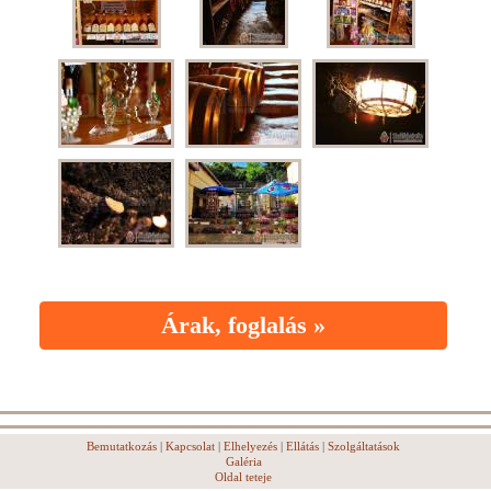
Árak, foglalás »
Bemutatkozás
|
Kapcsolat
|
Elhelyezés
|
Ellátás
|
Szolgáltatások
Galéria
Oldal teteje