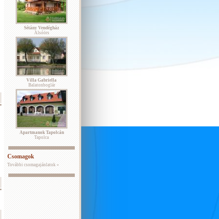
Sétány Vendégház
Alsóörs
Villa Gabriella
Balatonboglár
Apartmanok Tapolcán
Tapolca
Csomagok
További csomagajánlatok »