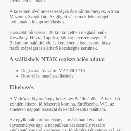
közelében található.
A közelben lévő nevezetességek és kirándulóhelyek; Afrika
Múzeum, Szépkilátó, Szigligeti vár remek lehetőséget
nyújtanak a kikapcsolódáshoz.
Hosszabb túrázással, 20 km körzetben megtalálhatók
Keszthely, Hévíz, Tapolca, Sümeg nevezetességei. A
Balatonon hajókirándulás keretében a badacsonyi hegy
festői szépségei is elérhető közelségbe kerülnek.
A szálláshely NTAK regisztrációs adatai
Regisztrációs szám: MA20001716
Besorolás: magánszálláshely
Elhelyezés
A Vadrózsa Nyaraló egy kétszintes önálló épület. A ház alsó
szintjén étkező, jó felszerelt konyha, fürdőszoba, WC, az
emeleten nappali terasszal és két hálószoba található.
Az egyik hálóban franciaágy, a másikban két darab
egyszemélyes ágy, a nappaliban két személy részére
kihúzható kanapé, összesen 4-6 fő részére kényelmes szállást