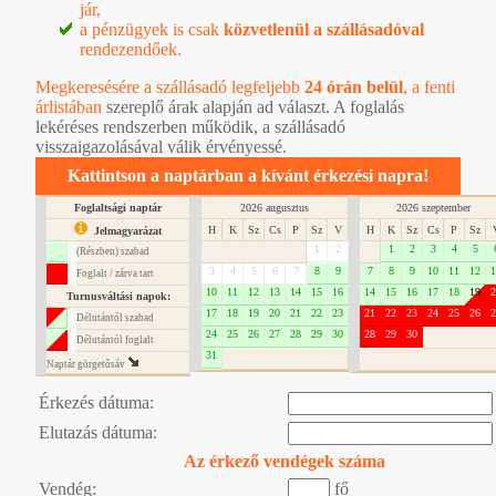
jár,
a pénzügyek is csak
közvetlenül a szállásadóval
rendezendőek.
Megkeresésére a szállásadó legfeljebb
24 órán belül
, a
fenti
árlistában
szereplő árak alapján ad választ. A foglalás
lekéréses rendszerben működik, a szállásadó
visszaigazolásával válik érvényessé.
Kattintson a naptárban a kívánt érkezési napra!
Foglaltsági naptár
2026 augusztus
2026 szeptember
H
K
Sz
Cs
P
Sz
V
H
K
Sz
Cs
P
Sz
Jelmagyarázat
1
2
1
2
3
4
5
(Részben) szabad
3
4
5
6
7
8
9
7
8
9
10
11
12
1
Foglalt / zárva tart
10
11
12
13
14
15
16
14
15
16
17
18
19
2
Turnusváltási napok:
17
18
19
20
21
22
23
21
22
23
24
25
26
2
Délutántól szabad
24
25
26
27
28
29
30
28
29
30
Délutántól foglalt
31
Naptár görgetôsáv
Érkezés dátuma:
Elutazás dátuma:
Az érkező vendégek száma
Vendég:
fő