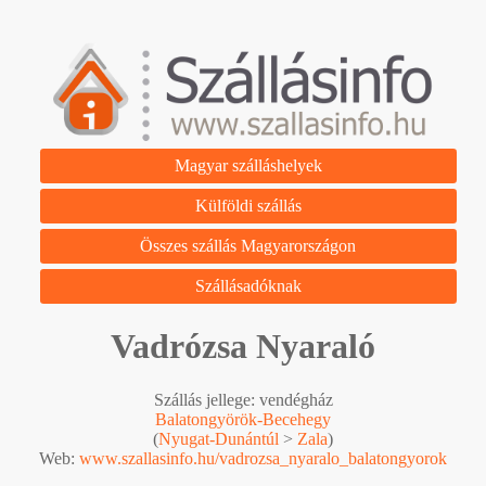
Magyar szálláshelyek
Külföldi szállás
Összes szállás Magyarországon
Szállásadóknak
Vadrózsa Nyaraló
Szállás jellege: vendégház
Balatongyörök-Becehegy
(
Nyugat-Dunántúl
>
Zala
)
Web:
www.szallasinfo.hu/vadrozsa_nyaralo_balatongyorok