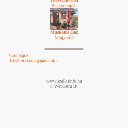
Villa Gabriella
Balatonboglár
Muskátlis Ház
Mogyoród
Csomagok
További csomagajánlatok »
www.szallasinfo.hu
© WebGuru Bt.