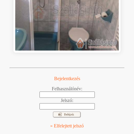
Bejelentkezés
Felhasználónév:
Jelszó:
» Elfelejtett jelszó