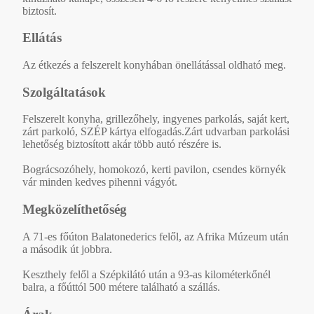
biztosít.
Ellátás
Az étkezés a felszerelt konyhában önellátással oldható meg.
Szolgáltatások
Felszerelt konyha, grillezőhely, ingyenes parkolás, saját kert,
zárt parkoló, SZÉP kártya elfogadás.Zárt udvarban parkolási
lehetőség biztosított akár több autó részére is.
Bográcsozóhely, homokozó, kerti pavilon, csendes környék
vár minden kedves pihenni vágyót.
Megközelíthetőség
A 71-es főúton Balatonederics felől, az Afrika Múzeum után
a második út jobbra.
Keszthely felől a Szépkilátó után a 93-as kilométerkőnél
balra, a főúttól 500 métere található a szállás.