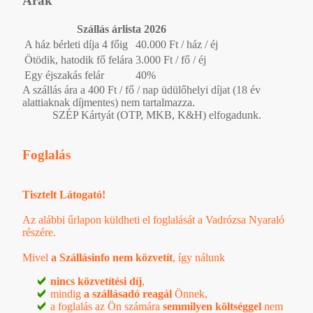
Árak
Szállás árlista 2026
A ház bérleti díja 4 főig
40.000 Ft / ház / éj
Ötödik, hatodik fő felára
3.000 Ft / fő / éj
Egy éjszakás felár
40%
A szállás ára a 400 Ft / fő / nap üdülőhelyi díjat (18 év
alattiaknak díjmentes) nem tartalmazza.
SZÉP Kártyát (OTP, MKB, K&H) elfogadunk.
Foglalás
Tisztelt Látogató!
Az alábbi űrlapon küldheti el foglalását a Vadrózsa Nyaraló
részére.
Mivel
a Szállásinfo nem közvetít
, így nálunk
nincs közvetítési díj
,
mindig
a szállásadó reagál
Önnek,
a foglalás az Ön számára
semmilyen költséggel
nem