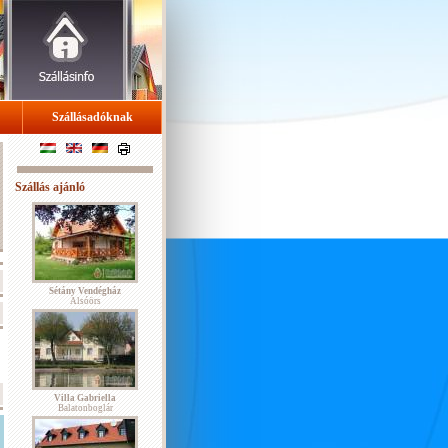
Szállásadóknak
Szállás ajánló
Sétány Vendégház
Alsóörs
Villa Gabriella
Balatonboglár