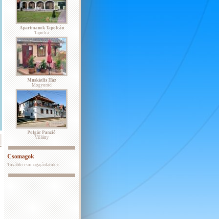
Apartmanok Tapolcán
Tapolca
Muskátlis Ház
Mogyoród
Polgár Panzió
Villány
Csomagok
További csomagajánlatok »