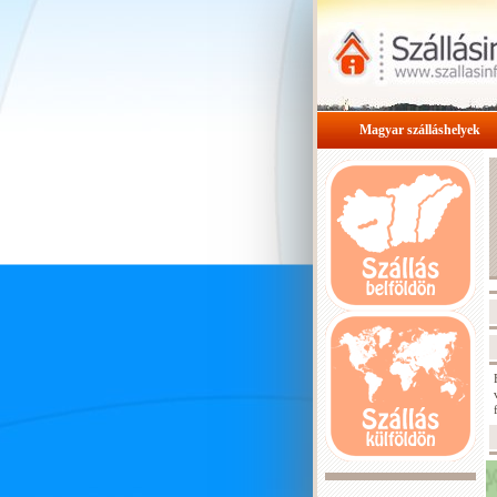
Magyar szálláshelyek