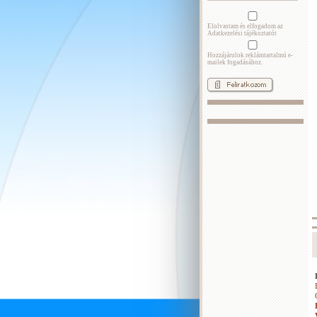
Elolvastam és elfogadom az
Adatkezelési tájékoztatót
Hozzájárulok reklámtartalmú e-
mailek fogadásához.