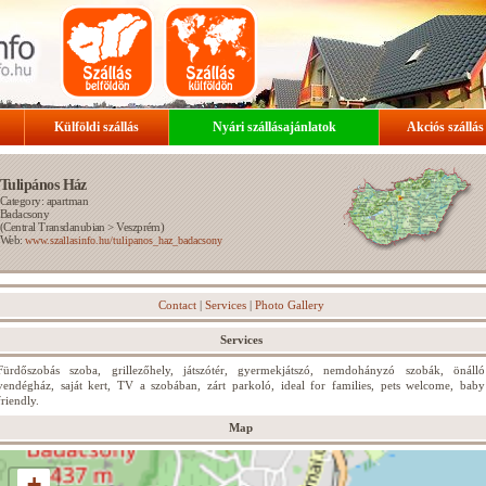
Külföldi szállás
Nyári szállásajánlatok
Akciós szállás
Tulipános Ház
Category: apartman
Badacsony
(
Central Transdanubian
>
Veszprém
)
Web:
www.szallasinfo.hu/tulipanos_haz_badacsony
Contact
|
Services
|
Photo Gallery
Services
Fürdőszobás szoba, grillezőhely, játszótér, gyermekjátszó, nemdohányzó szobák, önálló
vendégház, saját kert, TV a szobában, zárt parkoló, ideal for families, pets welcome, baby
friendly.
Map
+