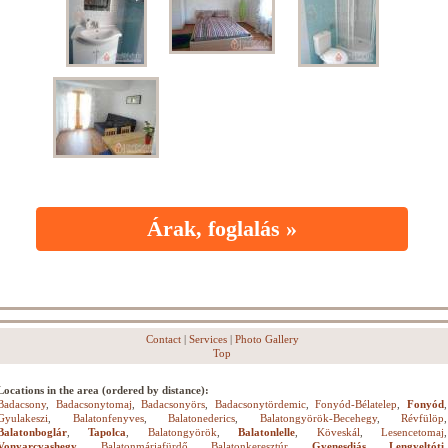
Árak, foglalás »
Contact
|
Services
|
Photo Gallery
Top
Locations in the area (ordered by distance):
Badacsony
,
Badacsonytomaj
,
Badacsonyörs
,
Badacsonytördemic
,
Fonyód-Bélatelep
,
Fonyód
,
Gyulakeszi
,
Balatonfenyves
,
Balatonederics
,
Balatongyörök-Becehegy
,
Révfülöp
,
Balatonboglár
,
Tapolca
,
Balatongyörök
,
Balatonlelle
,
Köveskál
,
Lesencetomaj
,
Vonyarcvashegy
,
Balatonmáriafürdő
,
Balatonkeresztúr
,
Gyenesdiás
,
Lengyeltóti
,