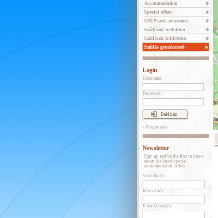
Accommodation
Special offers
SZÉP card acceptance
Szállások belföldön
Szállások külföldön
Szállás gyorskereső
Login
Username:
Password:
» Forgot pass
Newsletter
Sign up and be the first to know
about the latest special
accommodation offers!
Vezetéknév:
Keresztnév:
E-mail cím (@):