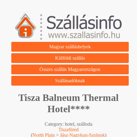
Magyar szálláshelyek
Külföldi szállás
Összes szállás Magyarországon
Szállásadóknak
Tisza Balneum Thermal
Hotel****
Category: hotel, szálloda
Tiszafüred
(
North Plain
>
Jász-Nagykun-Szolnok
)