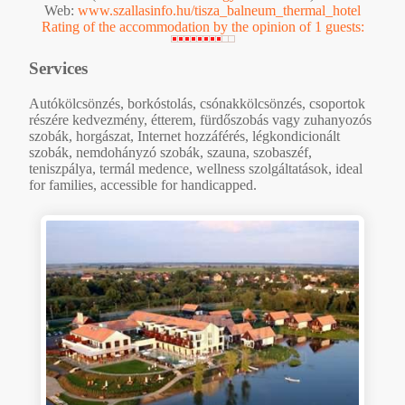
Web:
www.szallasinfo.hu/tisza_balneum_thermal_hotel
Rating of the accommodation by the opinion of 1 guests:
Services
Autókölcsönzés, borkóstolás, csónakkölcsönzés, csoportok
részére kedvezmény, étterem, fürdőszobás vagy zuhanyozós
szobák, horgászat, Internet hozzáférés, légkondicionált
szobák, nemdohányzó szobák, szauna, szobaszéf,
teniszpálya, termál medence, wellness szolgáltatások, ideal
for families, accessible for handicapped.