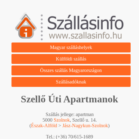
Magyar szálláshelyek
Külföldi szállás
Összes szállás Magyarországon
Szállásadóknak
Szellő Úti Apartmanok
Szállás jellege: apartman
5000
Szolnok
, Szellő u. 14.
(
Észak-Alföld
>
Jász-Nagykun-Szolnok
)
Tel.: (+36) 70/615-1689