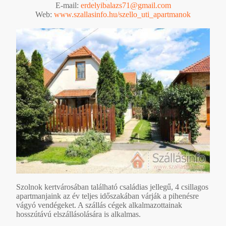
E-mail:
erdelyibalazs71@gmail.com
Web:
www.szallasinfo.hu/szello_uti_apartmanok
Szolnok kertvárosában található családias jellegű, 4 csillagos
apartmanjaink az év teljes időszakában várják a pihenésre
vágyó vendégeket. A szállás cégek alkalmazottainak
hosszútávú elszállásolására is alkalmas.