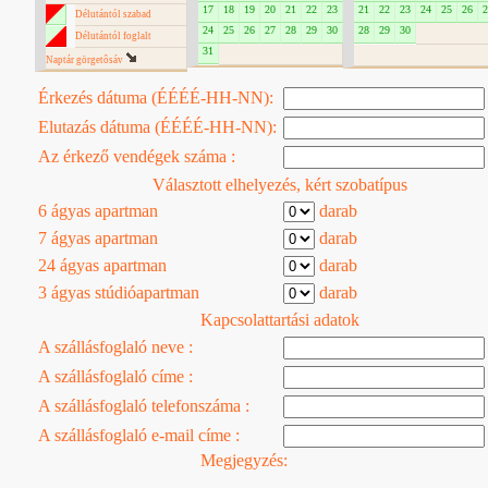
17
18
19
20
21
22
23
21
22
23
24
25
26
2
Délutántól szabad
24
25
26
27
28
29
30
28
29
30
Délutántól foglalt
31
Naptár görgetôsáv
Érkezés dátuma (ÉÉÉÉ-HH-NN):
Elutazás dátuma (ÉÉÉÉ-HH-NN):
Az érkező vendégek száma :
Választott elhelyezés, kért szobatípus
6 ágyas apartman
darab
7 ágyas apartman
darab
24 ágyas apartman
darab
3 ágyas stúdióapartman
darab
Kapcsolattartási adatok
A szállásfoglaló neve :
A szállásfoglaló címe :
A szállásfoglaló telefonszáma :
A szállásfoglaló e-mail címe :
Megjegyzés: