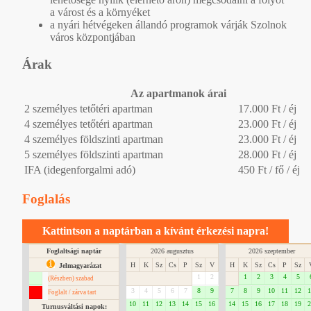
a várost és a környéket
a nyári hétvégeken állandó programok várják Szolnok
város központjában
Árak
Az apartmanok árai
2 személyes tetőtéri apartman
17.000 Ft / éj
4 személyes tetőtéri apartman
23.000 Ft / éj
4 személyes földszinti apartman
23.000 Ft / éj
5 személyes földszinti apartman
28.000 Ft / éj
IFA (idegenforgalmi adó)
450 Ft / fő / éj
Foglalás
Kattintson a naptárban a kívánt érkezési napra!
Foglaltsági naptár
2026 augusztus
2026 szeptember
H
K
Sz
Cs
P
Sz
V
H
K
Sz
Cs
P
Sz
Jelmagyarázat
1
2
1
2
3
4
5
(Részben) szabad
3
4
5
6
7
8
9
7
8
9
10
11
12
1
Foglalt / zárva tart
10
11
12
13
14
15
16
14
15
16
17
18
19
2
Turnusváltási napok: