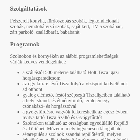
Szolgáltatások
Felszerelt konyha, fürdőszobás szobák, légkondicionált
szobák, nemdohányzó szobák, saját kert, TV a szobában,
zárt parkoló, családbarát, bababarát.
Programok
Szolnokon és környékén az alábbi programlehetőségek
várják kedves vendégeinket:
a szállástól 500 méterre található Holt-Tisza igazi
horgászparadicsom
az egy km-re lévő Tisza folyó a vizisport kedvelőinek
ad otthont
gyalog elérhető, festői szépségű Tiszaligetben található
a helyi strand- és élményfürdő, területén egy
csónakázó- és horgásztóval
a gyógyfürdésre vágyók felkereshetik az egész évben
nyitva tartó Tisza Szálló és Gyógyfűrdőt
Szolnokon található az országban egyedülálló Repülő
és Történeti Múzeum mely ingyenesen látogatható
sétarepülés a szolnok-szandai repülőtérről, melyen
lehetősége nyilik (elérhető áron) megcsodálni a folyót