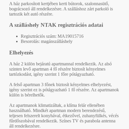
A ház parkosított kertjében kerti bútorok, szalonnasütő,
bográcsozó áll rendelkezésre. A szálláshoz zárt parkoló is
tartozik két autó részére.
A szálláshely NTAK regisztrációs adatai
Regisztrációs szám: MA19015716
Besorolás: magánszálláshely
Elhelyezés
A ház 2 külön bejáratú apartmannal rendelkezik. Az alsó
szinten levő apartman 4 fő részére biztosít kényelmes
tartózkodást, igény szerint 1 főre pótágyazható.
A felső apartman 3 főnek biztosít kényelmes elhelyezést,
igény szerint ez is pótágyazható 1 fő részére. Az apartmanok
külön is bérelhetők.
Az apartmanok klimatizáltak, a klíma felár ellenében
használható. Mindkét apartman modern berendezésű,
teljesen felszerelt konyhával, étkezővel, zuhanyfülkés, vécés
fűrdőszobával rendelkezik. Színes TV és parabola antenna
áll rendelkezésre.