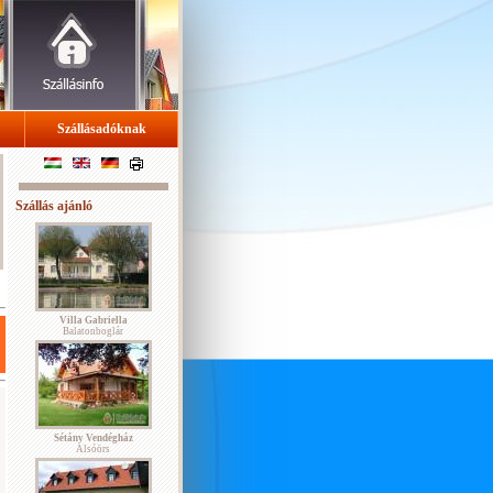
Szállásadóknak
Szállás ajánló
Villa Gabriella
Balatonboglár
Sétány Vendégház
Alsóörs