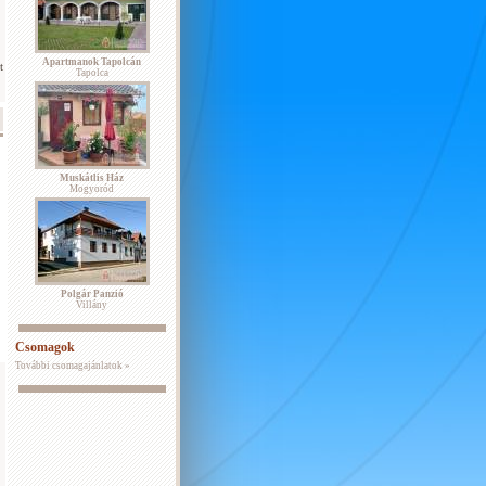
Apartmanok Tapolcán
t
Tapolca
Muskátlis Ház
Mogyoród
Polgár Panzió
Villány
Csomagok
További csomagajánlatok »