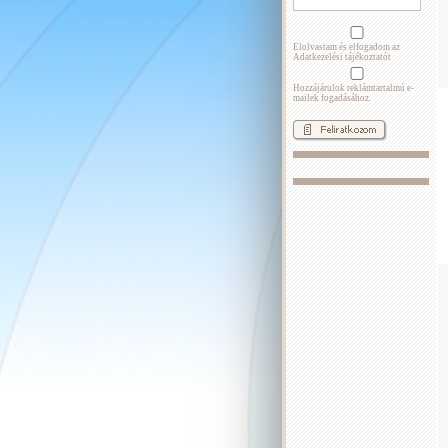
Elolvastam és elfogadom az
Adatkezelési tájékoztatót
Hozzájárulok reklámtartalmú e-
mailek fogadásához.