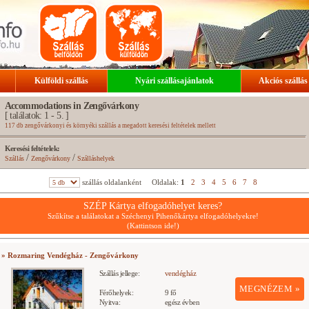
Külföldi szállás
Nyári szállásajánlatok
Akciós szállás
Accommodations in Zengővárkony
[ találatok: 1 - 5. ]
117 db zengővárkonyi és környéki szállás a megadott keresési feltételek mellett
Keresési feltételek:
/
/
Szállás
Zengővárkony
Szálláshelyek
szállás oldalanként
Oldalak:
1
2
3
4
5
6
7
8
SZÉP Kártya elfogadóhelyet keres?
Szűkítse a találatokat a Széchenyi Pihenőkártya elfogadóhelyekre!
(Kattintson ide!)
» Rozmaring Vendégház - Zengővárkony
Szállás jellege:
vendégház
MEGNÉZEM »
Férőhelyek:
9 fő
Nyitva:
egész évben