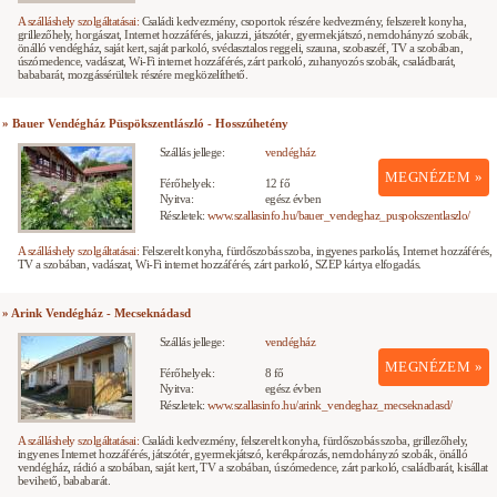
A szálláshely szolgáltatásai:
Családi kedvezmény, csoportok részére kedvezmény, felszerelt konyha,
grillezőhely, horgászat, Internet hozzáférés, jakuzzi, játszótér, gyermekjátszó, nemdohányzó szobák,
önálló vendégház, saját kert, saját parkoló, svédasztalos reggeli, szauna, szobaszéf, TV a szobában,
úszómedence, vadászat, Wi-Fi internet hozzáférés, zárt parkoló, zuhanyozós szobák, családbarát,
bababarát, mozgássérültek részére megközelíthető.
» Bauer Vendégház Püspökszentlászló - Hosszúhetény
Szállás jellege:
vendégház
MEGNÉZEM »
Férőhelyek:
12 fő
Nyitva:
egész évben
Részletek:
www.szallasinfo.hu/bauer_vendeghaz_puspokszentlaszlo/
A szálláshely szolgáltatásai:
Felszerelt konyha, fürdőszobás szoba, ingyenes parkolás, Internet hozzáférés,
TV a szobában, vadászat, Wi-Fi internet hozzáférés, zárt parkoló, SZÉP kártya elfogadás.
» Arink Vendégház - Mecseknádasd
Szállás jellege:
vendégház
MEGNÉZEM »
Férőhelyek:
8 fő
Nyitva:
egész évben
Részletek:
www.szallasinfo.hu/arink_vendeghaz_mecseknadasd/
A szálláshely szolgáltatásai:
Családi kedvezmény, felszerelt konyha, fürdőszobás szoba, grillezőhely,
ingyenes Internet hozzáférés, játszótér, gyermekjátszó, kerékpározás, nemdohányzó szobák, önálló
vendégház, rádió a szobában, saját kert, TV a szobában, úszómedence, zárt parkoló, családbarát, kisállat
bevihető, bababarát.