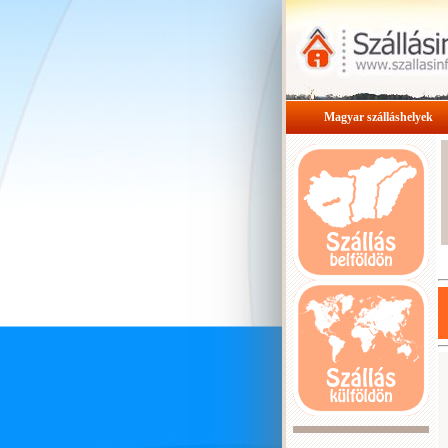
Magyar szálláshelyek