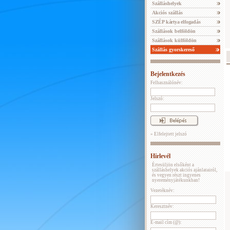
Szálláshelyek
Akciós szállás
SZÉP kártya elfogadás
Szállások belföldön
Szállások külföldön
Szállás gyorskereső
Bejelentkezés
Felhasználónév:
Jelszó:
» Elfelejtett jelszó
Hírlevél
Értesüljön elsőként a
szálláshelyek akciós ajánlatairól,
és vegyen részt ingyenes
nyereményjátékunkban!
Vezetéknév:
Keresztnév:
E-mail cím (@):