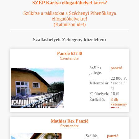
SZÉP Kártya elfogadóhelyet keres?
Szűkítse a találatokat a Széchenyi Pihenőkártya
elfogadóhelyekre!
(Kattintson ide!)
Szálláshelyek Zebegény közelében:
Panzió 63730
Szentendre
Szállás
panzió
jellege:
22 900 Ft
Jellemző ár:
/ szoba /
éj
Férőhelyek:
18 fő
Értékelés
3 db
vélemény
Mathias Rex Panzió
Szentendre
Szállás
panzió