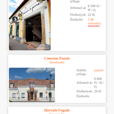
jellege:
8 500 Ft /
Jellemző ár:
fő / éj
Férőhelyek:
22 fő
Értékelés
3 db
vélemény
Centrum Panzió
Szentendre
Szállás
panzió
jellege:
6 000
Jellemző ár:
Ft / fő /
éj
Férőhelyek:
20 fő
Értékelés
Horváth Fogadó