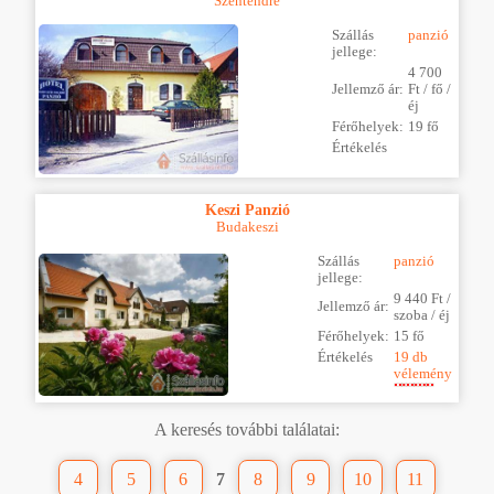
Szentendre
Szállás
panzió
jellege:
4 700
Jellemző ár:
Ft / fő /
éj
Férőhelyek:
19 fő
Értékelés
Keszi Panzió
Budakeszi
Szállás
panzió
jellege:
9 440 Ft /
Jellemző ár:
szoba / éj
Férőhelyek:
15 fő
Értékelés
19 db
vélemény
A keresés további találatai:
4
5
6
7
8
9
10
11