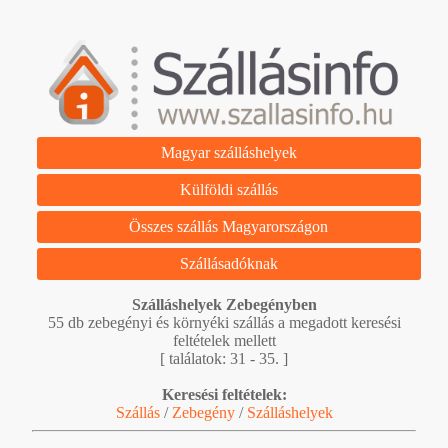
Magyar szálláshelyek
Külföldi szállás
Összes szállás Magyarországon
Szállásadóknak
Szálláshelyek Zebegényben
55 db zebegényi és környéki szállás a megadott keresési
feltételek mellett
[ találatok: 31 - 35. ]
Keresési feltételek:
Szállás
/
Zebegény
/
Szálláshelyek