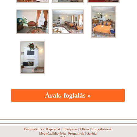
Árak, foglalás »
Bemutatkozás
|
Kapcsolat
|
Elhelyezés
|
Ellátás
|
Szolgáltatások
Megközelíthetőség
|
Programok
|
Galéria