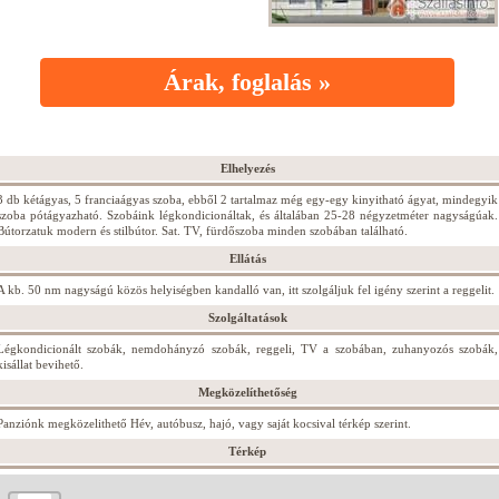
Árak, foglalás »
Elhelyezés
3 db kétágyas, 5 franciaágyas szoba, ebből 2 tartalmaz még egy-egy kinyitható ágyat, mindegyik
szoba pótágyazható. Szobáink légkondicionáltak, és általában 25-28 négyzetméter nagyságúak.
Bútorzatuk modern és stilbútor. Sat. TV, fürdőszoba minden szobában található.
Ellátás
A kb. 50 nm nagyságú közös helyiségben kandalló van, itt szolgáljuk fel igény szerint a reggelit.
Szolgáltatások
Légkondicionált szobák, nemdohányzó szobák, reggeli, TV a szobában, zuhanyozós szobák,
kisállat bevihető.
Megközelíthetőség
Panziónk megközelithető Hév, autóbusz, hajó, vagy saját kocsival térkép szerint.
Térkép