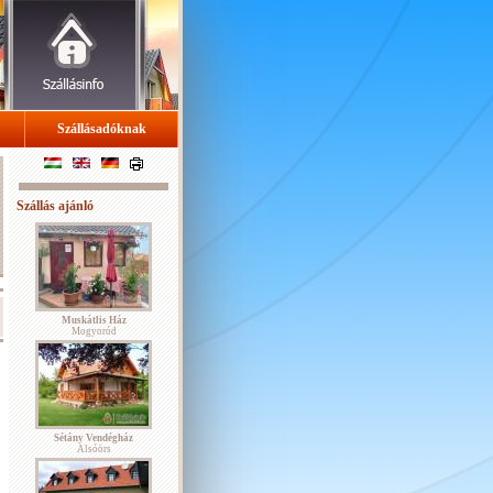
Szállásadóknak
Szállás ajánló
Muskátlis Ház
Mogyoród
Sétány Vendégház
Alsóörs