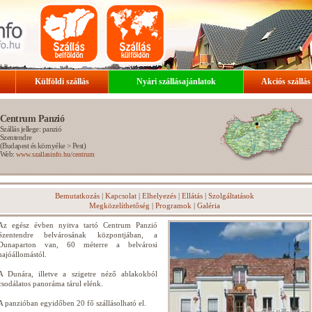
Külföldi szállás
Nyári szállásajánlatok
Akciós szállás
Centrum Panzió
Szállás jellege: panzió
Szentendre
(
Budapest és környéke
>
Pest
)
Web:
www.szallasinfo.hu/centrum
Bemutatkozás
|
Kapcsolat
|
Elhelyezés
|
Ellátás
|
Szolgáltatások
Megközelíthetőség
|
Programok
|
Galéria
Az egész évben nyitva tartó Centrum Panzió
Szentendre belvárosának központjában, a
Dunaparton van, 60 méterre a belvárosi
hajóállomástól.
A Dunára, illetve a szigetre néző ablakokból
csodálatos panoráma tárul elénk.
A panzióban egyidőben 20 fő szállásolható el.