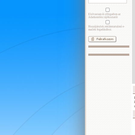
Elolvastam és elfogadom az
Adatkezelési tájékoztatót
Hozzájárulok reklámtartalmú e-
mailek fogadásához.