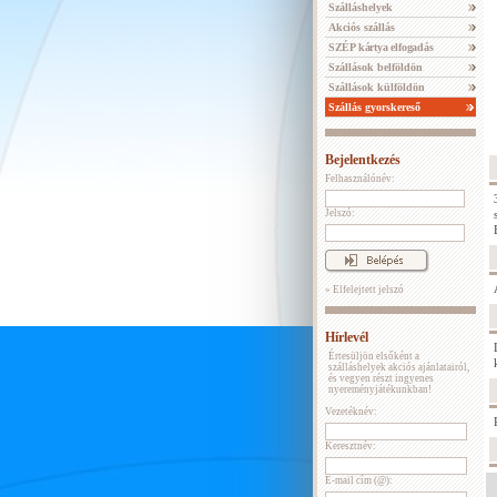
Szálláshelyek
Akciós szállás
SZÉP kártya elfogadás
Szállások belföldön
Szállások külföldön
Szállás gyorskereső
Bejelentkezés
Felhasználónév:
Jelszó:
» Elfelejtett jelszó
Hírlevél
Értesüljön elsőként a
szálláshelyek akciós ajánlatairól,
és vegyen részt ingyenes
nyereményjátékunkban!
Vezetéknév:
Keresztnév:
E-mail cím (@):