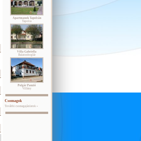
Apartmanok Tapolcán
Tapolca
Villa Gabriella
Balatonboglár
Polgár Panzió
Villány
Csomagok
További csomagajánlatok »