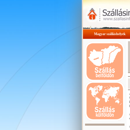
Magyar szálláshelyek