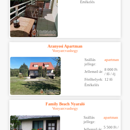
Értékelés
Aranyosi Apartman
Vonyarcvashegy
Szállás
apartman
jellege:
8 000 Ft
Jellemző ár:
/ fő / éj
Férőhelyek:
12 fő
Értékelés
Family Beach Nyaraló
Vonyarcvashegy
Szállás
apartman
jellege:
5 500 Ft /
Jellemző ár: