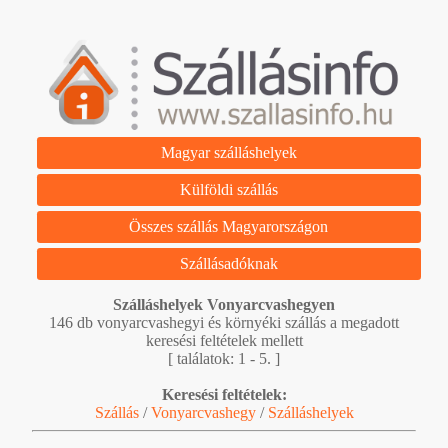
Magyar szálláshelyek
Külföldi szállás
Összes szállás Magyarországon
Szállásadóknak
Szálláshelyek Vonyarcvashegyen
146 db vonyarcvashegyi és környéki szállás a megadott
keresési feltételek mellett
[ találatok: 1 - 5. ]
Keresési feltételek:
Szállás
/
Vonyarcvashegy
/
Szálláshelyek