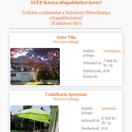
SZÉP Kártya elfogadóhelyet keres?
Szűkítse a találatokat a Széchenyi Pihenőkártya
elfogadóhelyekre!
(Kattintson ide!)
Anita Villa
Vonyarcvashegy
Szállás
vendégház
jellege:
7 000 Ft /
Jellemző ár:
fő / éj
Férőhelyek:
8 fő
Értékelés
Családbarát Apartman
Vonyarcvashegy
Szállás
apartman
jellege:
9 500 Ft /
Jellemző ár:
fő / éj
Férőhelyek:
8 fő