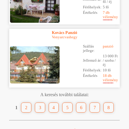
fő / éj
Férőhelyek:
5 fő
Értékelés
7 db
vélemény
Kovács Panzió
Vonyarcvashegy
Szállás
panzió
jellege:
13 000 Ft
Jellemző ár:
/ szoba /
éj
Férőhelyek:
10 fő
Értékelés
18 db
vélemény
A keresés további találatai:
1
2
3
4
5
6
7
8