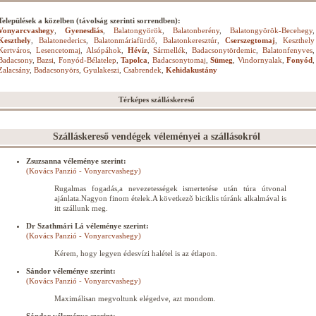
Települések a közelben (távolság szerinti sorrendben):
Vonyarcvashegy
,
Gyenesdiás
,
Balatongyörök
,
Balatonberény
,
Balatongyörök-Becehegy
,
Keszthely
,
Balatonederics
,
Balatonmáriafürdő
,
Balatonkeresztúr
,
Cserszegtomaj
,
Keszthely
Kertváros
,
Lesencetomaj
,
Alsópáhok
,
Hévíz
,
Sármellék
,
Badacsonytördemic
,
Balatonfenyves
,
Badacsony
,
Bazsi
,
Fonyód-Bélatelep
,
Tapolca
,
Badacsonytomaj
,
Sümeg
,
Vindornyalak
,
Fonyód
,
Zalacsány
,
Badacsonyörs
,
Gyulakeszi
,
Csabrendek
,
Kehidakustány
Térképes szálláskereső
Szálláskereső vendégek véleményei a szállásokról
Zsuzsanna véleménye szerint:
(Kovács Panzió - Vonyarcvashegy)
Rugalmas fogadás,a nevezetességek ismertetése után túra útvonal
ajánlata.Nagyon finom ételek.A következõ biciklis túránk alkalmával is
itt szállunk meg.
Dr Szathmári Lá véleménye szerint:
(Kovács Panzió - Vonyarcvashegy)
Kérem, hogy legyen édesvízi halétel is az étlapon.
Sándor véleménye szerint:
(Kovács Panzió - Vonyarcvashegy)
Maximálisan megvoltunk elégedve, azt mondom.