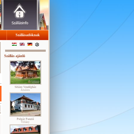
Szállásadóknak
Szállás ajánló
Sétány Vendégház
Alsóörs
Polgár Panzió
Villány