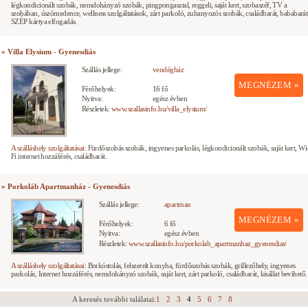
légkondicionált szobák, nemdohányzó szobák, pingpongasztal, reggeli, saját kert, szobaszéf, TV a
szobában, úszómedence, wellness szolgáltatások, zárt parkoló, zuhanyozós szobák, családbarát, bababarát
SZÉP kártya elfogadás.
» Villa Elysium - Gyenesdiás
Szállás jellege:
vendégház
MEGNÉZEM »
Férőhelyek:
16 fő
Nyitva:
egész évben
Részletek:
www.szallasinfo.hu/villa_elysium/
A szálláshely szolgáltatásai:
Fürdőszobás szobák, ingyenes parkolás, légkondicionált szobák, saját kert, Wi
Fi internet hozzáférés, családbarát.
» Porkoláb Apartmanház - Gyenesdiás
Szállás jellege:
apartman
MEGNÉZEM »
Férőhelyek:
6 fő
Nyitva:
egész évben
Részletek:
www.szallasinfo.hu/porkolab_apartmanhaz_gyenesdias/
A szálláshely szolgáltatásai:
Borkóstolás, felszerelt konyha, fürdőszobás szobák, grillezőhely, ingyenes
parkolás, Internet hozzáférés, nemdohányzó szobák, saját kert, zárt parkoló, családbarát, kisállat bevihető.
A keresés további találatai:
1
2
3
4
5
6
7
8