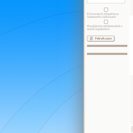
Elolvastam és elfogadom az
Adatkezelési tájékoztatót
Hozzájárulok reklámtartalmú e-
mailek fogadásához.