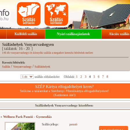
Külföldi szállás
Nyári szállásajánlatok
Akciós szállás
Szálláshelyek Vonyarcvashegyen
[ találatok: 16 - 20. ]
146 db vonyarcvashegyi és környéki szállás a megadott keresési feltételek mellett
Keresési feltételek:
/
/
Szállás
Vonyarcvashegy
Szálláshelyek
szállás oldalanként
Oldalak:
1
2
3
4
5
6
7
8
SZÉP Kártya elfogadóhelyet keres?
Szűkítse a találatokat a Széchenyi Pihenőkártya elfogadóhelyekre!
(Kattintson ide!)
Szálláshelyek Vonyarcvashegy közelében:
» Wellness Park Panzió - Gyenesdiás
Szállás jellege:
panzió