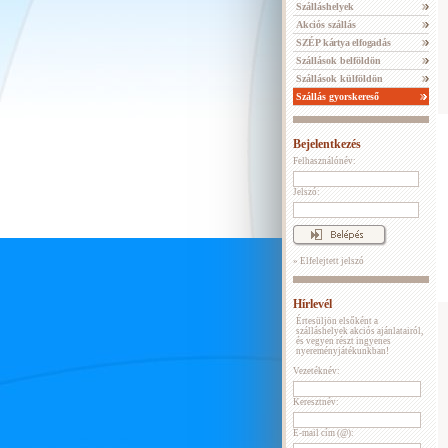
Szálláshelyek
Akciós szállás
SZÉP kártya elfogadás
Szállások belföldön
Szállások külföldön
Szállás gyorskereső
Bejelentkezés
Felhasználónév:
Jelszó:
» Elfelejtett jelszó
Hírlevél
Értesüljön elsőként a
szálláshelyek akciós ajánlatairól,
és vegyen részt ingyenes
nyereményjátékunkban!
Vezetéknév:
Keresztnév:
E-mail cím (@):