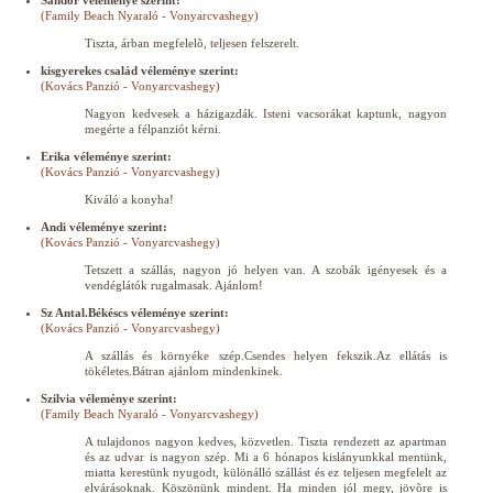
Sándor véleménye szerint:
(Family Beach Nyaraló - Vonyarcvashegy)
Tiszta, árban megfelelõ, teljesen felszerelt.
kisgyerekes család véleménye szerint:
(Kovács Panzió - Vonyarcvashegy)
Nagyon kedvesek a házigazdák. Isteni vacsorákat kaptunk, nagyon
megérte a félpanziót kérni.
Erika véleménye szerint:
(Kovács Panzió - Vonyarcvashegy)
Kiváló a konyha!
Andi véleménye szerint:
(Kovács Panzió - Vonyarcvashegy)
Tetszett a szállás, nagyon jó helyen van. A szobák igényesek és a
vendéglátók rugalmasak. Ajánlom!
Sz Antal.Békéscs véleménye szerint:
(Kovács Panzió - Vonyarcvashegy)
A szállás és környéke szép.Csendes helyen fekszik.Az ellátás is
tökéletes.Bátran ajánlom mindenkinek.
Szilvia véleménye szerint:
(Family Beach Nyaraló - Vonyarcvashegy)
A tulajdonos nagyon kedves, közvetlen. Tiszta rendezett az apartman
és az udvar is nagyon szép. Mi a 6 hónapos kislányunkkal mentünk,
miatta kerestünk nyugodt, különálló szállást és ez teljesen megfelelt az
elvárásoknak. Köszönünk mindent. Ha minden jól megy, jövõre is