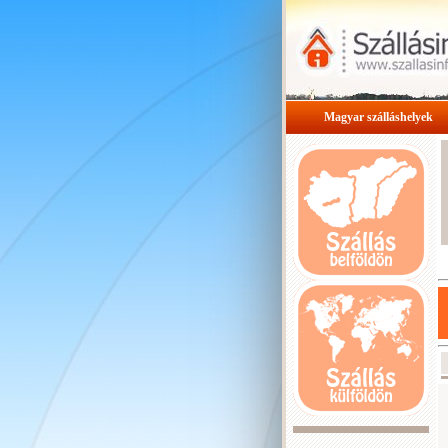
Magyar szálláshelyek