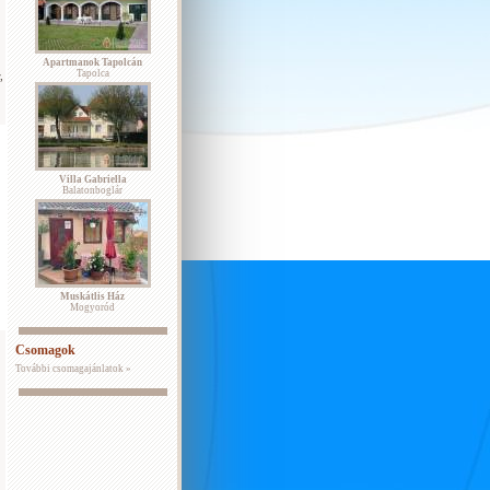
Apartmanok Tapolcán
Tapolca
,
Villa Gabriella
Balatonboglár
Muskátlis Ház
Mogyoród
Csomagok
További csomagajánlatok »