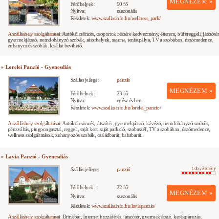
MEGNÉZEM »
Férőhelyek:
90 fő
Nyitva:
szezonális
Részletek:
www.szallasinfo.hu/wellness_park/
A szálláshely szolgáltatásai:
Autókölcsönzés, csoportok részére kedvezmény, étterem, büféreggeli, játszótér
gyermekjátszó, nemdohányzó szobák, sátorhelyek, szauna, teniszpálya, TV a szobában, úszómedence,
zuhanyozós szobák, kisállat bevihető.
» Lorelei Panzió - Gyenesdiás
Szállás jellege:
panzió
MEGNÉZEM »
Férőhelyek:
23 fő
Nyitva:
egész évben
Részletek:
www.szallasinfo.hu/lorelei_panzio/
A szálláshely szolgáltatásai:
Autókölcsönzés, játszótér, gyermekjátszó, kávézó, nemdohányzó szobák,
pénzváltás, pingpongasztal, reggeli, saját kert, saját parkoló, szobaszéf, TV a szobában, úszómedence,
wellness szolgáltatások, zuhanyozós szobák, családbarát, bababarát.
» Lavia Panzió - Gyenesdiás
Szállás jellege:
panzió
1 db vélemény
Férőhelyek:
22 fő
MEGNÉZEM »
Nyitva:
szezonális
Részletek:
www.szallasinfo.hu/laviapanzio/
A szálláshely szolgáltatásai:
Drinkbár, Internet hozzáférés, játszótér, gyermekjátszó, kerékpározás,