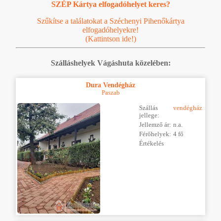
SZÉP Kártya elfogadóhelyet keres?
Szűkítse a találatokat a Széchenyi Pihenőkártya
elfogadóhelyekre!
(Kattintson ide!)
Szálláshelyek Vágáshuta közelében:
Dura Vendégház
Paszab
Szállás
vendégház
jellege:
Jellemző ár:
n.a.
Férőhelyek:
4 fő
Értékelés