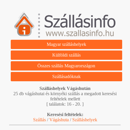
Magyar szálláshelyek
Külföldi szállás
Összes szállás Magyarországon
Szállásadóknak
Szálláshelyek Vágáshután
25 db vágáshutai és környéki szállás a megadott keresési
feltételek mellett
[ találatok: 16 - 20. ]
Keresési feltételek:
Szállás
/
Vágáshuta
/
Szálláshelyek