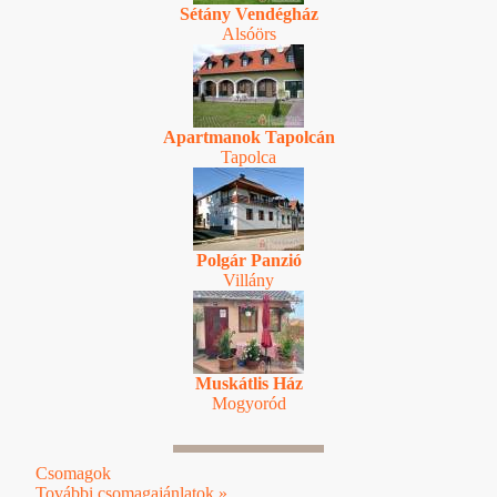
Sétány Vendégház
Alsóörs
Apartmanok Tapolcán
Tapolca
Polgár Panzió
Villány
Muskátlis Ház
Mogyoród
Csomagok
További csomagajánlatok »