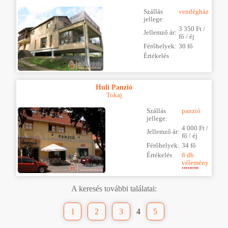
Szállás
vendégház
jellege:
3 350 Ft /
Jellemző ár:
fő / éj
Férőhelyek:
30 fő
Értékelés
Huli Panzió
Tokaj
Szállás
panzió
jellege:
4 000 Ft /
Jellemző ár:
fő / éj
Férőhelyek:
34 fő
Értékelés
8 db
vélemény
A keresés további találatai:
1
2
3
4
5