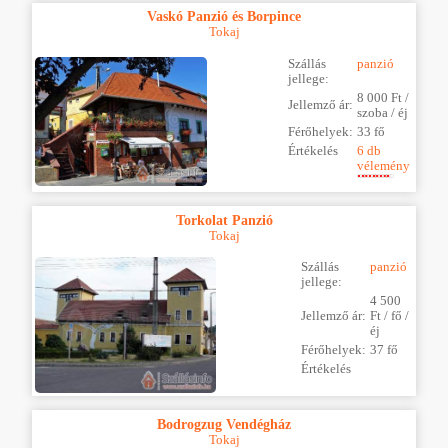
Vaskó Panzió és Borpince
Tokaj
Szállás
panzió
jellege:
8 000 Ft /
Jellemző ár:
szoba / éj
Férőhelyek:
33 fő
Értékelés
6 db
vélemény
Torkolat Panzió
Tokaj
Szállás
panzió
jellege:
4 500
Jellemző ár:
Ft / fő /
éj
Férőhelyek:
37 fő
Értékelés
Bodrogzug Vendégház
Tokaj