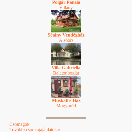
Polgár Panzió
Villány
Sétány Vendégház
Alsóörs
Villa Gabriella
Balatonboglár
Muskátlis Ház
Mogyoród
Csomagok
További csomagajánlatok »