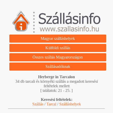
Magyar szálláshelyek
Külföldi szállás
Összes szállás Magyarországon
Szállásadóknak
Herberge in Tarcalon
34 db tarcali és környéki szállás a megadott keresési
feltételek mellett
[ találatok: 21 - 25. ]
Keresési feltételek:
Szállás
/
Tarcal
/
Szálláshelyek