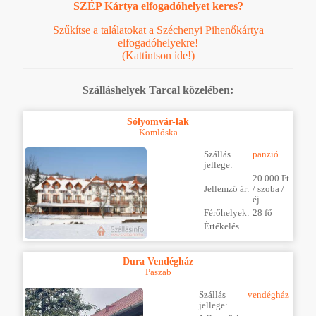
SZÉP Kártya elfogadóhelyet keres?
Szűkítse a találatokat a Széchenyi Pihenőkártya
elfogadóhelyekre!
(Kattintson ide!)
Szálláshelyek Tarcal közelében:
Sólyomvár-lak
Komlóska
Szállás
panzió
jellege:
20 000 Ft
Jellemző ár:
/ szoba /
éj
Férőhelyek:
28 fő
Értékelés
Dura Vendégház
Paszab
Szállás
vendégház
jellege: