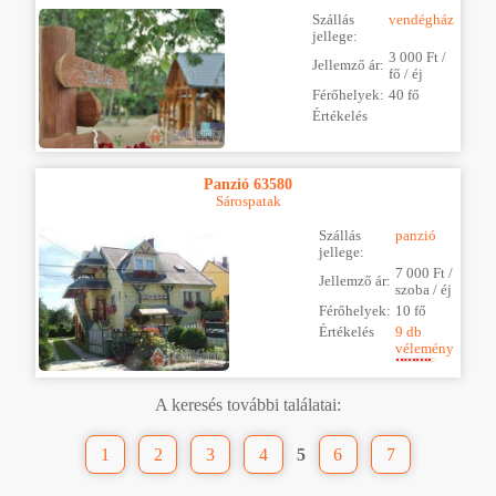
Szállás
vendégház
jellege:
3 000 Ft /
Jellemző ár:
fő / éj
Férőhelyek:
40 fő
Értékelés
Panzió 63580
Sárospatak
Szállás
panzió
jellege:
7 000 Ft /
Jellemző ár:
szoba / éj
Férőhelyek:
10 fő
Értékelés
9 db
vélemény
A keresés további találatai:
1
2
3
4
5
6
7