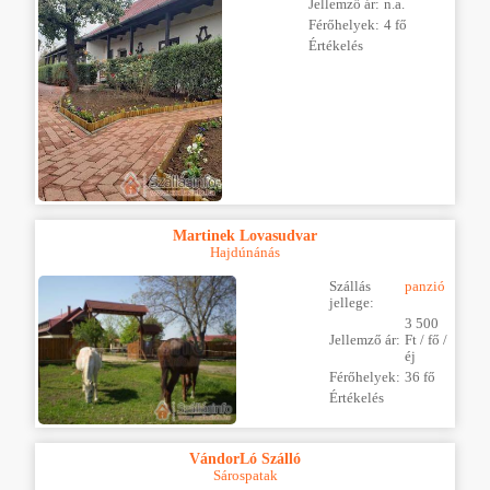
Jellemző ár:
n.a.
Férőhelyek:
4 fő
Értékelés
Martinek Lovasudvar
Hajdúnánás
Szállás
panzió
jellege:
3 500
Jellemző ár:
Ft / fő /
éj
Férőhelyek:
36 fő
Értékelés
VándorLó Szálló
Sárospatak