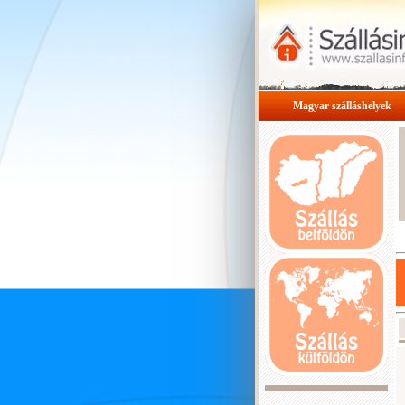
Magyar szálláshelyek