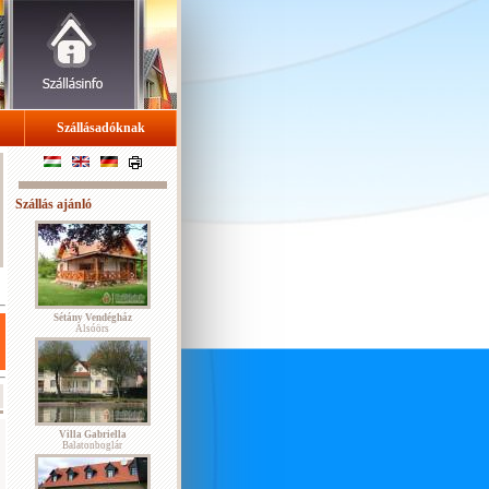
Szállásadóknak
Szállás ajánló
Sétány Vendégház
Alsóörs
Villa Gabriella
Balatonboglár