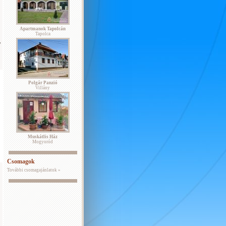
Apartmanok Tapolcán
Tapolca
,
Polgár Panzió
Villány
Muskátlis Ház
Mogyoród
Csomagok
További csomagajánlatok »