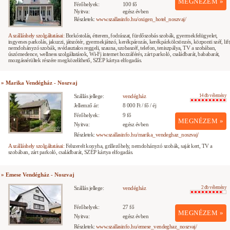
MEGNÉZEM »
Férőhelyek:
100 fő
Nyitva:
egész évben
Részletek:
www.szallasinfo.hu/oxigen_hotel_noszvaj/
A szálláshely szolgáltatásai:
Borkóstolás, étterem, fodrászat, fürdőszobás szobák, gyermekfelügyelet,
ingyenes parkolás, jakuzzi, játszótér, gyermekjátszó, kerékpározás, kerékpárkölcsönzés, központi széf, lift
nemdohányzó szobák, svédasztalos reggeli, szauna, szobaszéf, telefon, teniszpálya, TV a szobában,
úszómedence, wellness szolgáltatások, Wi-Fi internet hozzáférés, zárt parkoló, családbarát, bababarát,
mozgássérültek részére megközelíthető, SZÉP kártya elfogadás.
» Marika Vendégház - Noszvaj
Szállás jellege:
vendégház
14 db vélemény
Jellemző ár:
8 000 Ft / fő / éj
Férőhelyek:
9 fő
MEGNÉZEM »
Nyitva:
egész évben
Részletek:
www.szallasinfo.hu/marika_vendeghaz_noszvaj/
A szálláshely szolgáltatásai:
Felszerelt konyha, grillezőhely, nemdohányzó szobák, saját kert, TV a
szobában, zárt parkoló, családbarát, SZÉP kártya elfogadás.
» Emese Vendégház - Noszvaj
Szállás jellege:
vendégház
2 db vélemény
Férőhelyek:
27 fő
MEGNÉZEM »
Nyitva:
egész évben
Részletek:
www.szallasinfo.hu/emese_vendeghaz_noszvaj/