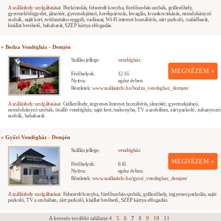
A szálláshely szolgáltatásai:
Borkóstolás, felszerelt konyha, fürdőszobás szobák, grillezőhely,
gyermekfelügyelet, játszótér, gyermekjátszó, kerékpározás, lovaglás, lovaskocsikázás, nemdohányzó
szobák, saját kert, svédasztalos reggeli, vadászat, Wi-Fi internet hozzáférés, zárt parkoló, családbarát,
kisállat bevihető, bababarát, SZÉP kártya elfogadás.
» Bodza Vendégház - Demjén
Szállás jellege:
vendégház
MEGNÉZEM »
Férőhelyek:
12 fő
Nyitva:
egész évben
Részletek:
www.szallasinfo.hu/bodza_vendeghaz_demjen/
A szálláshely szolgáltatásai:
Grillezőhely, ingyenes Internet hozzáférés, játszótér, gyermekjátszó,
nemdohányzó szobák, önálló vendégház, saját kert, teakonyha, TV a szobában, zárt parkoló, zuhanyozó
szobák, bababarát.
» Győri Vendégház - Demjén
Szállás jellege:
vendégház
MEGNÉZEM »
Férőhelyek:
6 fő
Nyitva:
egész évben
Részletek:
www.szallasinfo.hu/gyori_vendeghaz_demjen/
A szálláshely szolgáltatásai:
Felszerelt konyha, fürdőszobás szobák, grillezőhely, ingyenes parkolás, saját
parkoló, TV a szobában, zárt parkoló, kisállat bevihető, SZÉP kártya elfogadás.
A keresés további találatai:
4
5
6
7
8
9
10
11