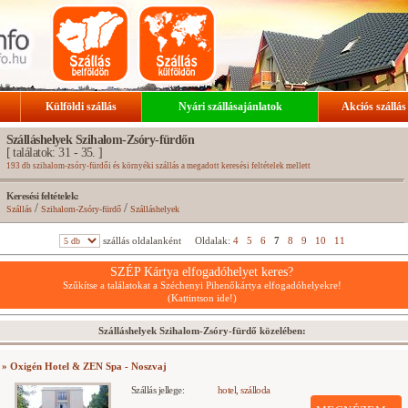
Külföldi szállás
Nyári szállásajánlatok
Akciós szállás
Szálláshelyek Szihalom-Zsóry-fürdőn
[ találatok: 31 - 35. ]
193 db szihalom-zsóry-fürdői és környéki szállás a megadott keresési feltételek mellett
Keresési feltételek:
/
/
Szállás
Szihalom-Zsóry-fürdő
Szálláshelyek
szállás oldalanként
Oldalak:
4
5
6
7
8
9
10
11
SZÉP Kártya elfogadóhelyet keres?
Szűkítse a találatokat a Széchenyi Pihenőkártya elfogadóhelyekre!
(Kattintson ide!)
Szálláshelyek Szihalom-Zsóry-fürdő közelében:
» Oxigén Hotel & ZEN Spa - Noszvaj
Szállás jellege:
hotel, szálloda