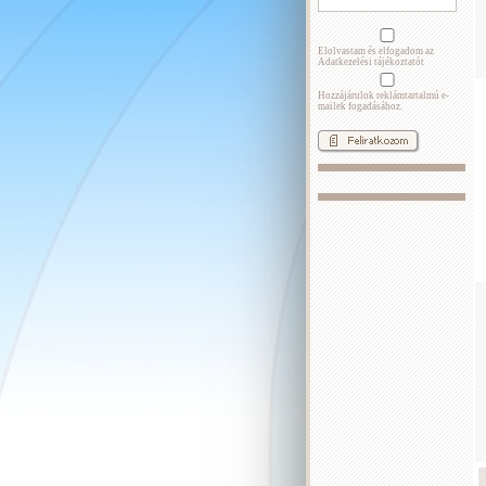
Elolvastam és elfogadom az
Adatkezelési tájékoztatót
Hozzájárulok reklámtartalmú e-
mailek fogadásához.