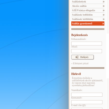
Szálláshelyek
Akciós szállás
SZÉP kártya elfogadás
Szállások belföldön
Szállások külföldön
Szállás gyorskereső
Bejelentkezés
Felhasználónév:
Jelszó:
» Elfelejtett jelszó
Hírlevél
Értesüljön elsőként a
szálláshelyek akciós ajánlatairól,
és vegyen részt ingyenes
nyereményjátékunkban!
Vezetéknév:
Keresztnév:
E-mail cím (@):