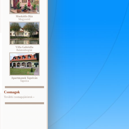
Muskátlis Ház
Mogyoród
Villa Gabriella
Balatonboglár
Apartmanok Tapolcán
Tapolca
Csomagok
További csomagajánlatok »