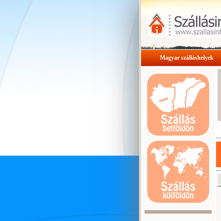
Magyar szálláshelyek