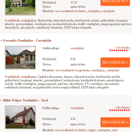
MEGNÉZEM »
Férőhelyek:
12 fő
Nyitva:
egész évben
Részletek:
www.szallasinfo.hu/bukk_vendeghaz_cserepfalu/
A szálláshely szolgáltatásai:
Borkóstolás, felszerelt konyha, fürdőszobás szobák, grillezőhely, horgászat,
játszótér, gyermekjátszó, kerékpározás, kerékpárkölcsönzés, önálló vendégház, pingpongasztal, saját kert,
sátorhelyek, zárt parkoló, családbarát, bababarát, SZÉP kártya elfogadás.
» Gerendás Vendégház - Cserépfalu
Szállás jellege:
vendégház
7 db vélemény
Férőhelyek:
8 fő
MEGNÉZEM »
Nyitva:
egész évben
Részletek:
www.szallasinfo.hu/gerendas_vendeghaz_cserepfalu/
A szálláshely szolgáltatásai:
Családi kedvezmény, étterem, felszerelt konyha, fürdőszobás szobák,
grillezőhely, horgászat, játszótér, gyermekjátszó, kerékpározás, kerékpárkölcsönzés, nemdohányzó
szobák, önálló vendégház, pingpongasztal, saját kert, sátorhelyek, TV a szobában, zárt parkoló,
családbarát, bababarát, mozgássérültek részére megközelíthető, SZÉP kártya elfogadás.
» Bükk-Völgye Vendégház - Tard
Szállás jellege:
vendégház
1 db vélemény
Férőhelyek:
4 fő
MEGNÉZEM »
Nyitva:
egész évben
Részletek:
www.szallasinfo.hu/bukk_volgye_vendeghaz_tard/