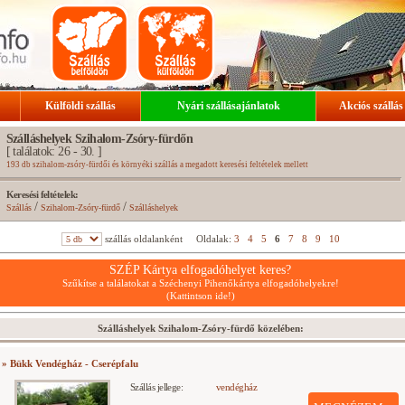
Külföldi szállás
Nyári szállásajánlatok
Akciós szállás
Szálláshelyek Szihalom-Zsóry-fürdőn
[ találatok: 26 - 30. ]
193 db szihalom-zsóry-fürdői és környéki szállás a megadott keresési feltételek mellett
Keresési feltételek:
/
/
Szállás
Szihalom-Zsóry-fürdő
Szálláshelyek
szállás oldalanként
Oldalak:
3
4
5
6
7
8
9
10
SZÉP Kártya elfogadóhelyet keres?
Szűkítse a találatokat a Széchenyi Pihenőkártya elfogadóhelyekre!
(Kattintson ide!)
Szálláshelyek Szihalom-Zsóry-fürdő közelében:
» Bükk Vendégház - Cserépfalu
Szállás jellege:
vendégház