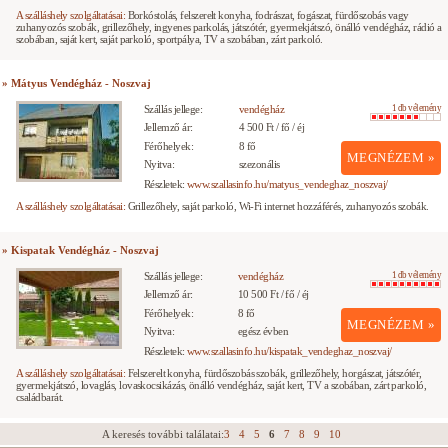
A szálláshely szolgáltatásai:
Borkóstolás, felszerelt konyha, fodrászat, fogászat, fürdőszobás vagy
zuhanyozós szobák, grillezőhely, ingyenes parkolás, játszótér, gyermekjátszó, önálló vendégház, rádió a
szobában, saját kert, saját parkoló, sportpálya, TV a szobában, zárt parkoló.
» Mátyus Vendégház - Noszvaj
Szállás jellege:
vendégház
1 db vélemény
Jellemző ár:
4 500 Ft / fő / éj
Férőhelyek:
8 fő
MEGNÉZEM »
Nyitva:
szezonális
Részletek:
www.szallasinfo.hu/matyus_vendeghaz_noszvaj/
A szálláshely szolgáltatásai:
Grillezőhely, saját parkoló, Wi-Fi internet hozzáférés, zuhanyozós szobák.
» Kispatak Vendégház - Noszvaj
Szállás jellege:
vendégház
1 db vélemény
Jellemző ár:
10 500 Ft / fő / éj
Férőhelyek:
8 fő
MEGNÉZEM »
Nyitva:
egész évben
Részletek:
www.szallasinfo.hu/kispatak_vendeghaz_noszvaj/
A szálláshely szolgáltatásai:
Felszerelt konyha, fürdőszobás szobák, grillezőhely, horgászat, játszótér,
gyermekjátszó, lovaglás, lovaskocsikázás, önálló vendégház, saját kert, TV a szobában, zárt parkoló,
családbarát.
A keresés további találatai:
3
4
5
6
7
8
9
10