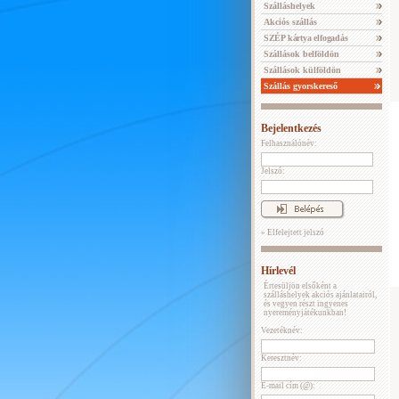
Szálláshelyek
Akciós szállás
SZÉP kártya elfogadás
Szállások belföldön
Szállások külföldön
Szállás gyorskereső
Bejelentkezés
Felhasználónév:
Jelszó:
» Elfelejtett jelszó
Hírlevél
Értesüljön elsőként a
szálláshelyek akciós ajánlatairól,
és vegyen részt ingyenes
nyereményjátékunkban!
Vezetéknév:
Keresztnév:
E-mail cím (@):