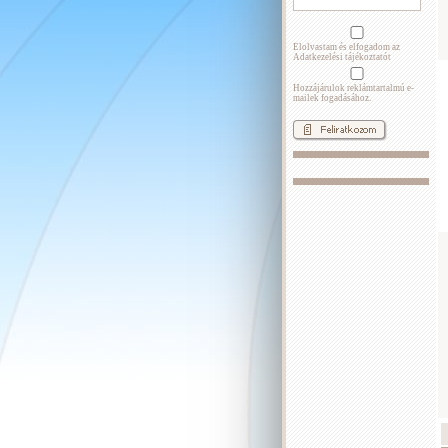
Elolvastam és elfogadom az
Adatkezelési tájékoztatót
Hozzájárulok reklámtartalmú e-
mailek fogadásához.