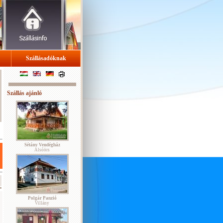
Szállásadóknak
Szállás ajánló
Sétány Vendégház
Alsóörs
Polgár Panzió
Villány