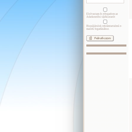
Elolvastam és elfogadom az
Adatkezelési tájékoztatót
Hozzájárulok reklámtartalmú e-
mailek fogadásához.