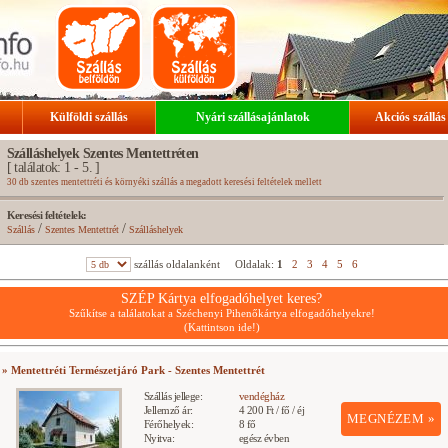
Külföldi szállás
Nyári szállásajánlatok
Akciós szállás
Szálláshelyek Szentes Mentettréten
[ találatok: 1 - 5. ]
30 db szentes mentettréti és környéki szállás a megadott keresési feltételek mellett
Keresési feltételek:
/
/
Szállás
Szentes Mentettrét
Szálláshelyek
szállás oldalanként
Oldalak:
1
2
3
4
5
6
SZÉP Kártya elfogadóhelyet keres?
Szűkítse a találatokat a Széchenyi Pihenőkártya elfogadóhelyekre!
(Kattintson ide!)
» Mentettréti Természetjáró Park - Szentes Mentettrét
Szállás jellege:
vendégház
Jellemző ár:
4 200 Ft / fő / éj
MEGNÉZEM »
Férőhelyek:
8 fő
Nyitva:
egész évben