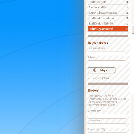
Szálláshelyek
Akciós szállás
SZÉP kártya elfogadás
Szállások belföldön
Szállások külföldön
Szállás gyorskereső
Bejelentkezés
Felhasználónév:
Jelszó:
» Elfelejtett jelszó
Hírlevél
Értesüljön elsőként a
szálláshelyek akciós ajánlatairól,
és vegyen részt ingyenes
nyereményjátékunkban!
Vezetéknév:
Keresztnév:
E-mail cím (@):