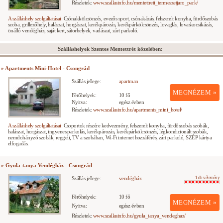
Részletek:
www.szallasinfo.hu/mentettreti_termeszetjaro_park/
A szálláshely szolgáltatásai:
Csónakkölcsönzés, evezős sport, csónakázás, felszerelt konyha, fürdőszobás
szoba, grillezőhely, halászat, horgászat, kerékpározás, kerékpárkölcsönzés, lovaglás, lovaskocsikázás,
önálló vendégház, saját kert, sátorhelyek, vadászat, zárt parkoló.
Szálláshelyek Szentes Mentettrét közelében:
» Apartments Mini-Hotel - Csongrád
Szállás jellege:
apartman
MEGNÉZEM »
Férőhelyek:
10 fő
Nyitva:
egész évben
Részletek:
www.szallasinfo.hu/apartments_mini_hotel/
A szálláshely szolgáltatásai:
Csoportok részére kedvezmény, felszerelt konyha, fürdőszobás szobák,
halászat, horgászat, ingyenes parkolás, kerékpározás, kerékpárkölcsönzés, légkondicionált szobák,
nemdohányzó szobák, reggeli, TV a szobában, Wi-Fi internet hozzáférés, zárt parkoló, SZÉP kártya
elfogadás.
» Gyula-tanya Vendégház - Csongrád
Szállás jellege:
vendégház
1 db vélemény
Férőhelyek:
10 fő
MEGNÉZEM »
Nyitva:
egész évben
Részletek:
www.szallasinfo.hu/gyula_tanya_vendeghaz/