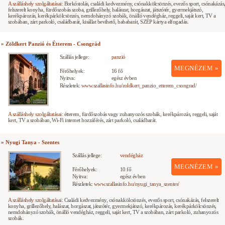
A szálláshely szolgáltatásai:
Borkóstolás, családi kedvezmény, csónakkölcsönzés, evezős sport, csónakázás
felszerelt konyha, fürdőszobás szoba, grillezőhely, halászat, horgászat, játszótér, gyermekjátszó,
kerékpározás, kerékpárkölcsönzés, nemdohányzó szobák, önálló vendégház, reggeli, saját kert, TV a
szobában, zárt parkoló, családbarát, kisállat bevihető, bababarát, SZÉP kártya elfogadás.
» Zöldkert Panzió és Étterem - Csongrád
Szállás jellege:
panzió
MEGNÉZEM »
Férőhelyek:
16 fő
Nyitva:
egész évben
Részletek:
www.szallasinfo.hu/zoldkert_panzio_etterem_csongrad/
A szálláshely szolgáltatásai:
étterem, fürdőszobás vagy zuhanyozós szobák, kerékpározás, reggeli, saját
kert, TV a szobában, Wi-Fi internet hozzáférés, zárt parkoló, családbarát.
» Nyugi Tanya - Szentes
Szállás jellege:
vendégház
MEGNÉZEM »
Férőhelyek:
10 fő
Nyitva:
egész évben
Részletek:
www.szallasinfo.hu/nyugi_tanya_szentes/
A szálláshely szolgáltatásai:
Családi kedvezmény, csónakkölcsönzés, evezős sport, csónakázás, felszerelt
konyha, grillezőhely, halászat, horgászat, játszótér, gyermekjátszó, kerékpározás, kerékpárkölcsönzés,
nemdohányzó szobák, önálló vendégház, reggeli, saját kert, TV a szobában, zárt parkoló, zuhanyozós
szobák.