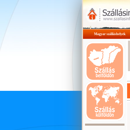
Magyar szálláshelyek