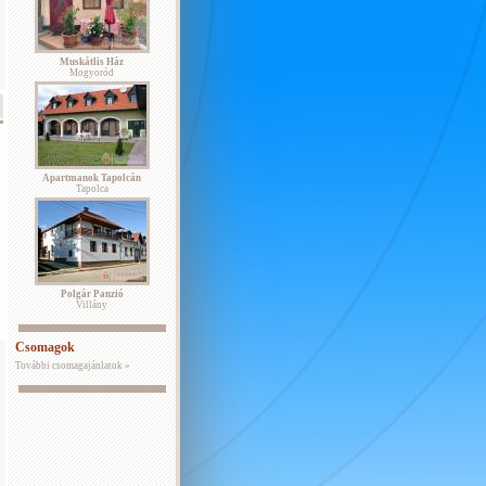
Muskátlis Ház
Mogyoród
Apartmanok Tapolcán
Tapolca
Polgár Panzió
Villány
Csomagok
További csomagajánlatok »