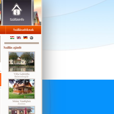
Szállásadóknak
Szállás ajánló
Villa Gabriella
Balatonboglár
Sétány Vendégház
Alsóörs