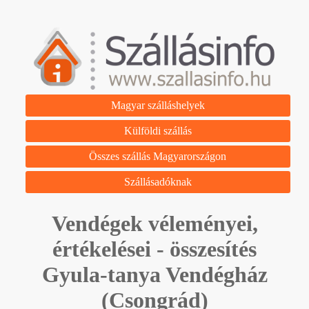
Magyar szálláshelyek
Külföldi szállás
Összes szállás Magyarországon
Szállásadóknak
Vendégek véleményei,
értékelései - összesítés
Gyula-tanya Vendégház
(Csongrád)