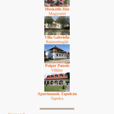
Muskátlis Ház
Mogyoród
Villa Gabriella
Balatonboglár
Polgár Panzió
Villány
Apartmanok Tapolcán
Tapolca