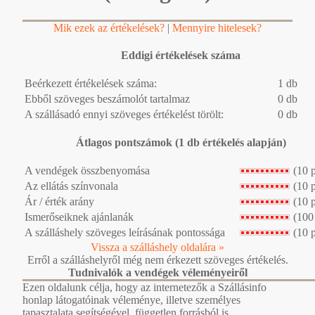
Mik ezek az értékelések?
|
Mennyire hitelesek?
Eddigi értékelések száma
Beérkezett értékelések száma:
1 db
Ebből szöveges beszámolót tartalmaz
0 db
A szállásadó ennyi szöveges értékelést törölt:
0 db
Átlagos pontszámok (1 db értékelés alapján)
A vendégek összbenyomása
(10 
Az ellátás színvonala
(10 
Ár / érték arány
(10 
Ismerőseiknek ajánlanák
(100
A szálláshely szöveges leírásának pontossága
(10 
Vissza a szálláshely oldalára »
Erről a szálláshelyről még nem érkezett szöveges értékelés.
Tudnivalók a vendégek véleményeiről
Ezen oldalunk célja, hogy az internetezők a Szállásinfo
honlap látogatóinak véleménye, illetve személyes
tapasztalata segítségével, független forrásból is