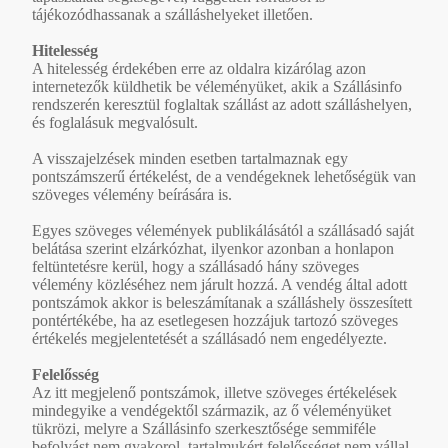
tájékozódhassanak a szálláshelyeket illetően.
Hitelesség
A hitelesség érdekében erre az oldalra kizárólag azon
internetezők küldhetik be véleményüket, akik a Szállásinfo
rendszerén keresztül foglaltak szállást az adott szálláshelyen,
és foglalásuk megvalósult.
A visszajelzések minden esetben tartalmaznak egy
pontszámszerű értékelést, de a vendégeknek lehetőségük van
szöveges vélemény beírására is.
Egyes szöveges vélemények publikálásától a szállásadó saját
belátása szerint elzárkózhat, ilyenkor azonban a honlapon
feltüntetésre kerül, hogy a szállásadó hány szöveges
vélemény közléséhez nem járult hozzá. A vendég által adott
pontszámok akkor is beleszámítanak a szálláshely összesített
pontértékébe, ha az esetlegesen hozzájuk tartozó szöveges
értékelés megjelentetését a szállásadó nem engedélyezte.
Felelősség
Az itt megjelenő pontszámok, illetve szöveges értékelések
mindegyike a vendégektől származik, az ő véleményüket
tükrözi, melyre a Szállásinfo szerkesztősége semmiféle
befolyást nem gyakorol, tartalmukért felelősséget nem vállal.