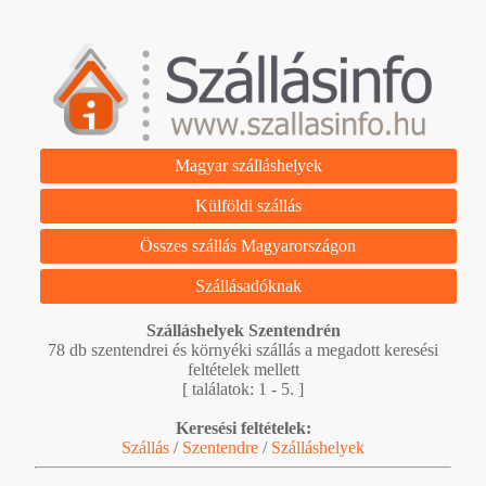
Magyar szálláshelyek
Külföldi szállás
Összes szállás Magyarországon
Szállásadóknak
Szálláshelyek Szentendrén
78 db szentendrei és környéki szállás a megadott keresési
feltételek mellett
[ találatok: 1 - 5. ]
Keresési feltételek:
Szállás
/
Szentendre
/
Szálláshelyek