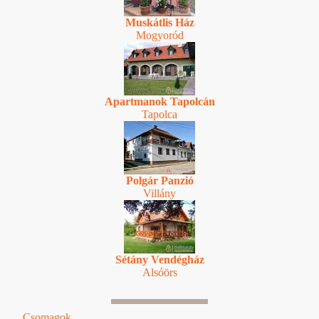
Muskátlis Ház
Mogyoród
Apartmanok Tapolcán
Tapolca
Polgár Panzió
Villány
Sétány Vendégház
Alsóörs
Csomagok