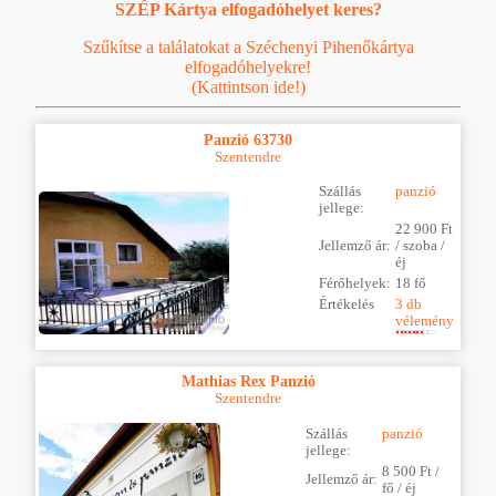
SZÉP Kártya elfogadóhelyet keres?
Szűkítse a találatokat a Széchenyi Pihenőkártya
elfogadóhelyekre!
(Kattintson ide!)
Panzió 63730
Szentendre
Szállás
panzió
jellege:
22 900 Ft
Jellemző ár:
/ szoba /
éj
Férőhelyek:
18 fő
Értékelés
3 db
vélemény
Mathias Rex Panzió
Szentendre
Szállás
panzió
jellege:
8 500 Ft /
Jellemző ár:
fő / éj