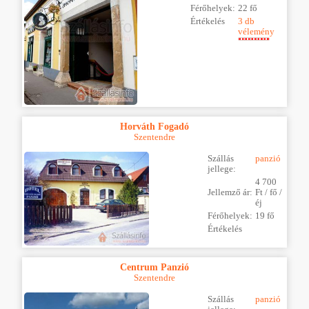
Férőhelyek:
22 fő
Értékelés
3 db
vélemény
Horváth Fogadó
Szentendre
Szállás
panzió
jellege:
4 700
Jellemző ár:
Ft / fő /
éj
Férőhelyek:
19 fő
Értékelés
Centrum Panzió
Szentendre
Szállás
panzió