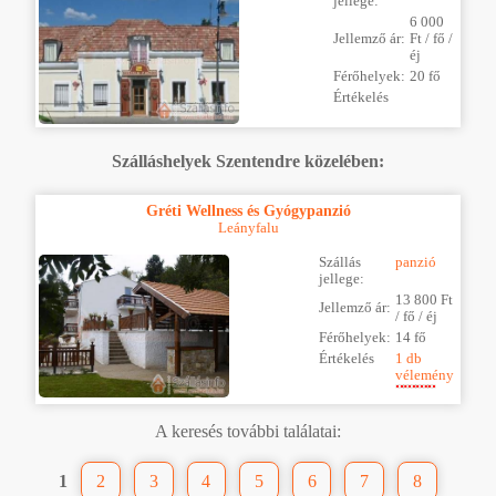
jellege:
6 000
Jellemző ár:
Ft / fő /
éj
Férőhelyek:
20 fő
Értékelés
Szálláshelyek Szentendre közelében:
Gréti Wellness és Gyógypanzió
Leányfalu
Szállás
panzió
jellege:
13 800 Ft
Jellemző ár:
/ fő / éj
Férőhelyek:
14 fő
Értékelés
1 db
vélemény
A keresés további találatai:
1
2
3
4
5
6
7
8