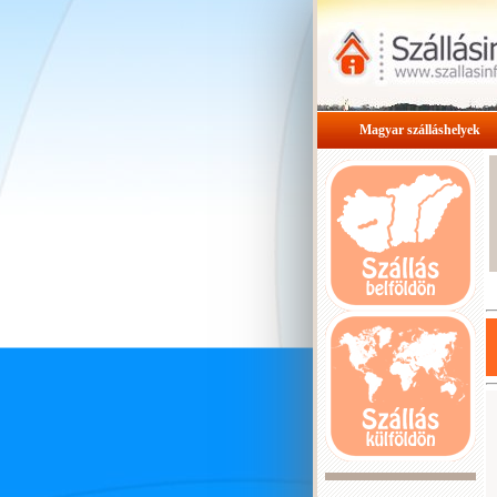
Magyar szálláshelyek