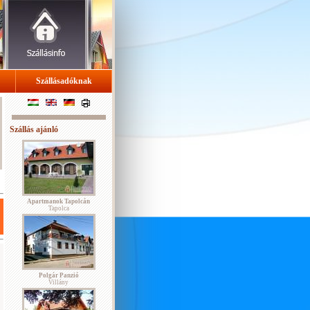
Szállásadóknak
Szállás ajánló
Apartmanok Tapolcán
Tapolca
Polgár Panzió
Villány