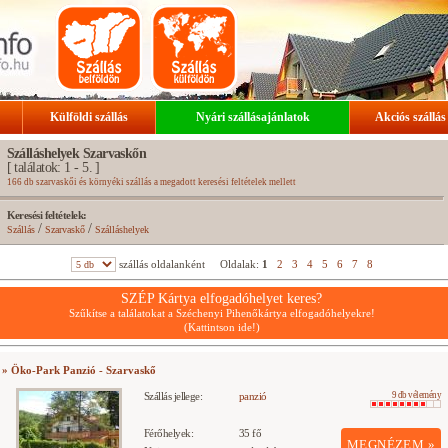
Külföldi szállás
Nyári szállásajánlatok
Akciós szállás
Szálláshelyek Szarvaskőn
[ találatok: 1 - 5. ]
166 db szarvaskői és környéki szállás a megadott keresési feltételek mellett
Keresési feltételek:
/
/
Szállás
Szarvaskő
Szálláshelyek
szállás oldalanként
Oldalak:
1
2
3
4
5
6
7
8
SZÉP Kártya elfogadóhelyet keres?
Szűkítse a találatokat a Széchenyi Pihenőkártya elfogadóhelyekre!
(Kattintson ide!)
» Öko-Park Panzió - Szarvaskő
Szállás jellege:
panzió
9 db vélemény
Férőhelyek:
35 fő
MEGNÉZEM »