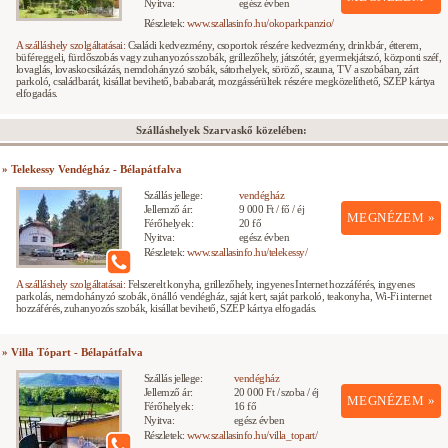
Nyitva:
egész évben
Részletek:
www.szallasinfo.hu/okoparkpanzio/
A szálláshely szolgáltatásai:
Családi kedvezmény, csoportok részére kedvezmény, drinkbár, étterem,
büféreggeli, fürdőszobás vagy zuhanyozós szobák, grillezőhely, játszótér, gyermekjátszó, központi széf,
lovaglás, lovaskocsikázás, nemdohányzó szobák, sátorhelyek, söröző, szauna, TV a szobában, zárt
parkoló, családbarát, kisállat bevihető, bababarát, mozgássérültek részére megközelíthető, SZÉP kártya
elfogadás.
Szálláshelyek Szarvaskő közelében:
» Telekessy Vendégház - Bélapátfalva
Szállás jellege:
vendégház
Jellemző ár:
9 000 Ft / fő / éj
MEGNÉZEM »
Férőhelyek:
20 fő
Nyitva:
egész évben
Részletek:
www.szallasinfo.hu/telekessy/
A szálláshely szolgáltatásai:
Felszerelt konyha, grillezőhely, ingyenes Internet hozzáférés, ingyenes
parkolás, nemdohányzó szobák, önálló vendégház, saját kert, saját parkoló, teakonyha, Wi-Fi internet
hozzáférés, zuhanyozós szobák, kisállat bevihető, SZÉP kártya elfogadás.
» Villa Tópart - Bélapátfalva
Szállás jellege:
vendégház
Jellemző ár:
20 000 Ft / szoba / éj
MEGNÉZEM »
Férőhelyek:
16 fő
Nyitva:
egész évben
Részletek:
www.szallasinfo.hu/villa_topart/