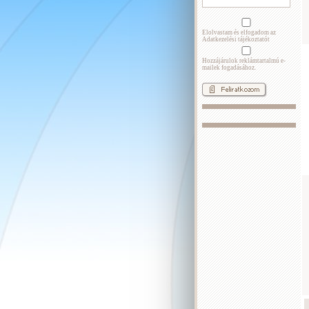
Elolvastam és elfogadom az
Adatkezelési tájékoztatót
Hozzájárulok reklámtartalmú e-
mailek fogadásához.