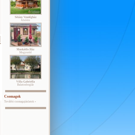
Sétány Vendégház
Alsóörs
Muskátlis Ház
Mogyoród
Villa Gabriella
Balatonboglár
Csomagok
További csomagajánlatok »