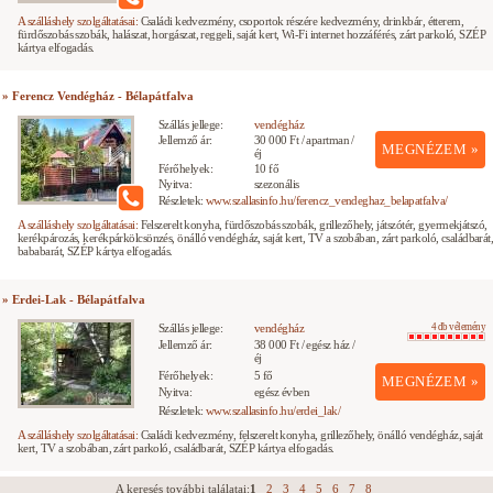
A szálláshely szolgáltatásai:
Családi kedvezmény, csoportok részére kedvezmény, drinkbár, étterem,
fürdőszobás szobák, halászat, horgászat, reggeli, saját kert, Wi-Fi internet hozzáférés, zárt parkoló, SZÉP
kártya elfogadás.
» Ferencz Vendégház - Bélapátfalva
Szállás jellege:
vendégház
Jellemző ár:
30 000 Ft / apartman /
MEGNÉZEM »
éj
Férőhelyek:
10 fő
Nyitva:
szezonális
Részletek:
www.szallasinfo.hu/ferencz_vendeghaz_belapatfalva/
A szálláshely szolgáltatásai:
Felszerelt konyha, fürdőszobás szobák, grillezőhely, játszótér, gyermekjátszó,
kerékpározás, kerékpárkölcsönzés, önálló vendégház, saját kert, TV a szobában, zárt parkoló, családbarát
bababarát, SZÉP kártya elfogadás.
» Erdei-Lak - Bélapátfalva
Szállás jellege:
vendégház
4 db vélemény
Jellemző ár:
38 000 Ft / egész ház /
éj
Férőhelyek:
5 fő
MEGNÉZEM »
Nyitva:
egész évben
Részletek:
www.szallasinfo.hu/erdei_lak/
A szálláshely szolgáltatásai:
Családi kedvezmény, felszerelt konyha, grillezőhely, önálló vendégház, saját
kert, TV a szobában, zárt parkoló, családbarát, SZÉP kártya elfogadás.
A keresés további találatai:
1
2
3
4
5
6
7
8