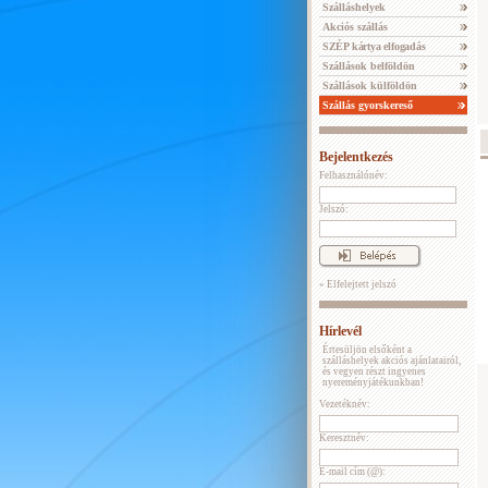
Szálláshelyek
Akciós szállás
SZÉP kártya elfogadás
Szállások belföldön
Szállások külföldön
Szállás gyorskereső
Bejelentkezés
Felhasználónév:
Jelszó:
» Elfelejtett jelszó
Hírlevél
Értesüljön elsőként a
szálláshelyek akciós ajánlatairól,
és vegyen részt ingyenes
nyereményjátékunkban!
Vezetéknév:
Keresztnév:
E-mail cím (@):