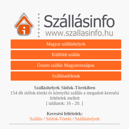
Magyar szálláshelyek
Külföldi szállás
Összes szállás Magyarországon
Szállásadóknak
Szálláshelyek Siófok-Törekiben
154 db siófok-töreki és környéki szállás a megadott keresési
feltételek mellett
[ találatok: 16 - 20. ]
Keresési feltételek:
Szállás
/
Siófok-Töreki
/
Szálláshelyek