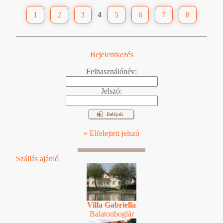
1
2
3
4
5
6
7
8
Bejelentkezés
Felhasználónév:
Jelszó:
» Elfelejtett jelszó
Szállás ajánló
Villa Gabriella
Balatonboglár