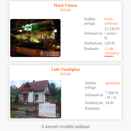
Hotel Vénusz
Siófok
Szállás
hotel,
jellege:
szálloda
15 245 Ft
Jellemző ár:
/ szoba /
éj
Férőhelyek:
120 fő
Értékelés
11 db
vélemény
Lidó Vendégház
Siófok
Szállás
apartman
jellege:
7 500 Ft
Jellemző ár:
/ fő / éj
Férőhelyek:
18 fő
Értékelés
A keresés további találatai: