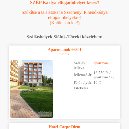
SZÉP Kártya elfogadóhelyet keres?
Szűkítse a találatokat a Széchenyi Pihenőkártya
elfogadóhelyekre!
(Kattintson ide!)
Szálláshelyek Siófok-Töreki közelében:
Apartmanok 66301
Siófok
Szállás
apartman
jellege:
13 750 Ft /
Jellemző ár:
apartman / éj
Férőhelyek:
10 fő
Értékelés
Hotel Carpe Diem