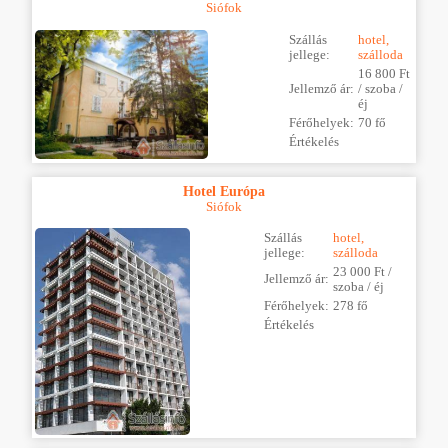
Siófok
Szállás
hotel,
jellege:
szálloda
16 800 Ft
Jellemző ár:
/ szoba /
éj
Férőhelyek:
70 fő
Értékelés
Hotel Európa
Siófok
Szállás
hotel,
jellege:
szálloda
23 000 Ft /
Jellemző ár:
szoba / éj
Férőhelyek:
278 fő
Értékelés