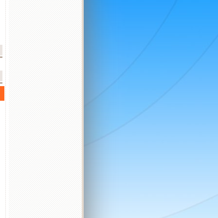
2026 október
2026 november
2026 december
K
Sz
Cs
P
Sz
V
H
K
Sz
Cs
P
Sz
V
H
K
Sz
Cs
P
Sz
V
H
K
1
2
3
4
1
1
2
3
4
5
6
6
7
8
9
10
11
2
3
4
5
6
7
8
7
8
9
10
11
12
13
4
5
13
14
15
16
17
18
9
10
11
12
13
14
15
14
15
16
17
18
19
20
11
12
20
21
22
23
24
25
16
17
18
19
20
21
22
21
22
23
24
25
26
27
18
19
27
28
29
30
31
23
24
25
26
27
28
29
28
29
30
31
25
26
30