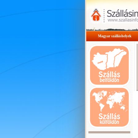
Magyar szálláshelyek