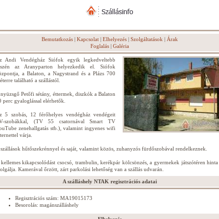
Bemutatkozás
|
Kapcsolat
|
Elhelyezés
|
Szolgáltatások
|
Árak
Foglalás
|
Galéria
z Andi Vendégház Siófok egyik legkedveltebb
észén az Aranyparton helyezkedik el. Siófok
özpontja, a Balaton, a Nagystrand és a Plázs 700
terre található a szállástól.
 nyüzsgő Petőfi sétány, éttermek, diszkók a Balaton
0 perc gyaloglással elérhetők.
z 5 szobás, 12 férőhelyes vendégház vendégeit
V-szobákkal, (TV 55 csatornával Smart TV
ouTube zenehallgatás stb.), valamint ingyenes wifi
ternettel várja.
 szállások hűtőszekrénnyel és saját, valamint közös, zuhanyzós fürdőszobával rendelkeznek.
 kellemes kikapcsolódást csocsó, trambulin, kerékpár kölcsönzés, a gyermekek játszótéren hinta 
zolgálja. Kamerával őrzött, zárt parkolási lehetőség van a szállás udvarán.
A szálláshely NTAK regisztrációs adatai
Regisztrációs szám: MA19015173
Besorolás: magánszálláshely