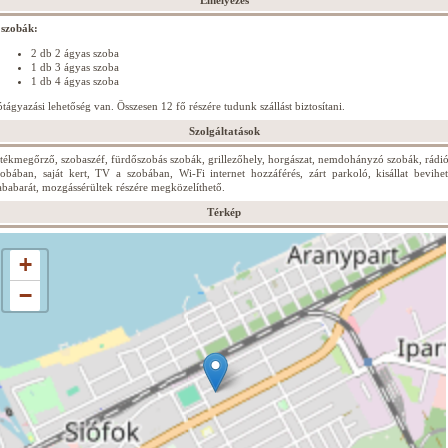
Elhelyezés
 szobák:
2 db 2 ágyas szoba
1 db 3 ágyas szoba
1 db 4 ágyas szoba
ótágyazási lehetőség van. Összesen 12 fő részére tudunk szállást biztosítani.
Szolgáltatások
rtékmegőrző, szobaszéf, fürdőszobás szobák, grillezőhely, horgászat, nemdohányzó szobák, rádió
zobában, saját kert, TV a szobában, Wi-Fi internet hozzáférés, zárt parkoló, kisállat bevihet
ababarát, mozgássérültek részére megközelíthető.
Térkép
+
−