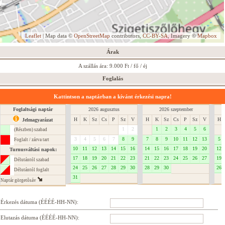
Leaflet
| Map data ©
OpenStreetMap
contributors,
CC-BY-SA
, Imagery ©
Mapbox
Árak
A szállás ára: 9.000 Ft / fő / éj
Foglalás
Kattintson a naptárban a kívánt érkezési napra!
Foglaltsági naptár
2026 augusztus
2026 szeptember
H
K
Sz
Cs
P
Sz
V
H
K
Sz
Cs
P
Sz
V
H
Jelmagyarázat
1
2
1
2
3
4
5
6
(Részben) szabad
3
4
5
6
7
8
9
7
8
9
10
11
12
13
5
Foglalt / zárva tart
10
11
12
13
14
15
16
14
15
16
17
18
19
20
12
Turnusváltási napok:
17
18
19
20
21
22
23
21
22
23
24
25
26
27
19
Délutántól szabad
24
25
26
27
28
29
30
28
29
30
26
Délutántól foglalt
31
Naptár görgetôsáv
Érkezés dátuma (ÉÉÉÉ-HH-NN):
Elutazás dátuma (ÉÉÉÉ-HH-NN):