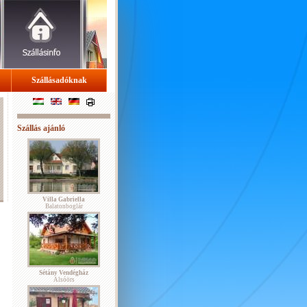
Szállásadóknak
Szállás ajánló
Villa Gabriella
Balatonboglár
Sétány Vendégház
Alsóörs