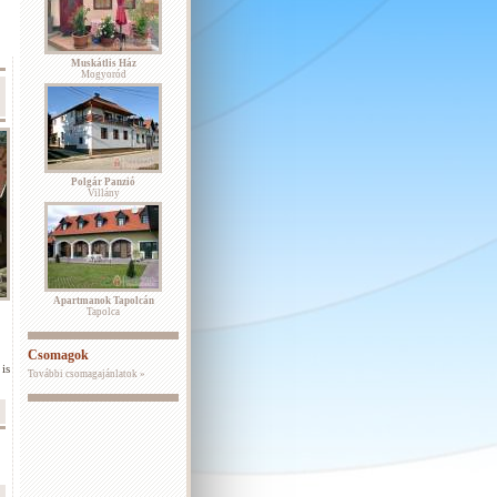
Muskátlis Ház
Mogyoród
Polgár Panzió
Villány
Apartmanok Tapolcán
Tapolca
Csomagok
is
További csomagajánlatok »