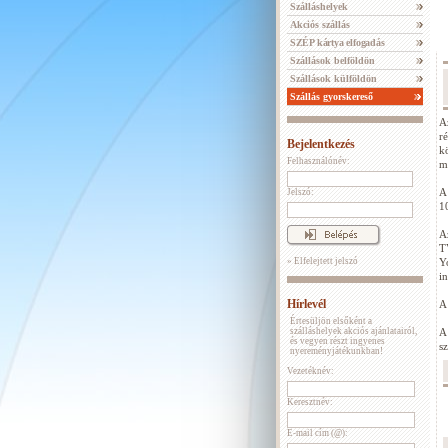
Szálláshelyek
Akciós szállás
SZÉP kártya elfogadás
Szállások belföldön
Szállások külföldön
Szállás gyorskereső
A
r
Bejelentkezés
k
Felhasználónév:
mé
A
Jelszó:
1
A
T
» Elfelejtett jelszó
Y
in
Hírlevél
A
Értesüljön elsőként a
szálláshelyek akciós ajánlatairól,
A
és vegyen részt ingyenes
s
nyereményjátékunkban!
Vezetéknév:
Keresztnév:
E-mail cím (@):