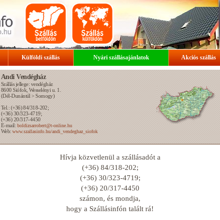
Külföldi szállás
Nyári szállásajánlatok
Akciós szállás
Andi Vendégház
Szállás jellege: vendégház
8600
Siófok
, Wesselényi u. 1.
(
Dél-Dunántúl
>
Somogy
)
Tel.: (+36) 84/318-202;
(+36) 30/323-4719;
(+36) 20/317-4450
E-mail:
boldizsarrobert@t-online.hu
Web:
www.szallasinfo.hu/andi_vendeghaz_siofok
Hívja közvetlenül a szállásadót a
(+36) 84/318-202;
(+36) 30/323-4719;
(+36) 20/317-4450
számon, és mondja,
hogy a Szállásinfón talált rá!