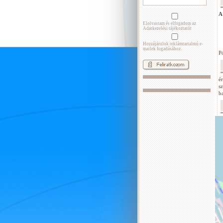
A
Elolvastam és elfogadom az
Adatkezelési tájékoztatót
Hozzájárulok reklámtartalmú e-
mailek fogadásához.
P
é
s
b