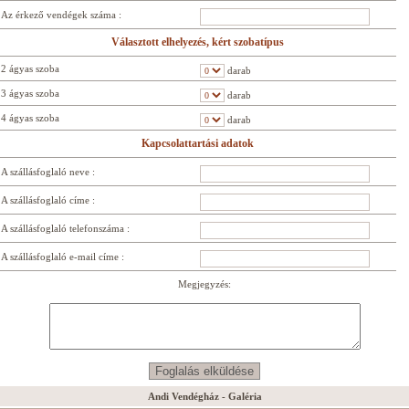
Az érkező vendégek száma :
Választott elhelyezés, kért szobatípus
2 ágyas szoba
darab
3 ágyas szoba
darab
4 ágyas szoba
darab
Kapcsolattartási adatok
A szállásfoglaló neve :
A szállásfoglaló címe :
A szállásfoglaló telefonszáma :
A szállásfoglaló e-mail címe :
Megjegyzés:
Andi Vendégház - Galéria