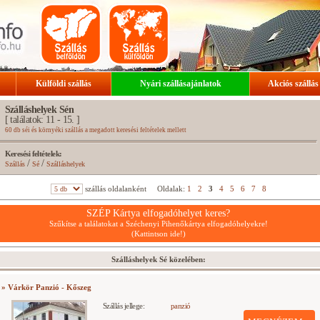
Külföldi szállás
Nyári szállásajánlatok
Akciós szállás
Szálláshelyek Sén
[ találatok: 11 - 15. ]
60 db séi és környéki szállás a megadott keresési feltételek mellett
Keresési feltételek:
/
/
Szállás
Sé
Szálláshelyek
szállás oldalanként
Oldalak:
1
2
3
4
5
6
7
8
SZÉP Kártya elfogadóhelyet keres?
Szűkítse a találatokat a Széchenyi Pihenőkártya elfogadóhelyekre!
(Kattintson ide!)
Szálláshelyek Sé közelében:
» Várkör Panzió - Kőszeg
Szállás jellege:
panzió