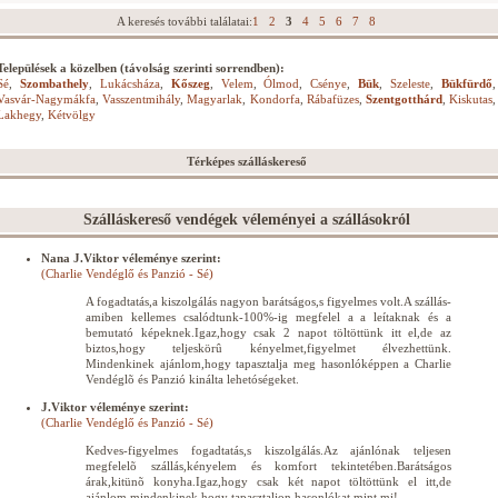
A keresés további találatai:
1
2
3
4
5
6
7
8
Települések a közelben (távolság szerinti sorrendben):
Sé
,
Szombathely
,
Lukácsháza
,
Kőszeg
,
Velem
,
Ólmod
,
Csénye
,
Bük
,
Szeleste
,
Bükfürdő
,
Vasvár-Nagymákfa
,
Vasszentmihály
,
Magyarlak
,
Kondorfa
,
Rábafüzes
,
Szentgotthárd
,
Kiskutas
,
Lakhegy
,
Kétvölgy
Térképes szálláskereső
Szálláskereső vendégek véleményei a szállásokról
Nana J.Viktor véleménye szerint:
(Charlie Vendéglő és Panzió - Sé)
A fogadtatás,a kiszolgálás nagyon barátságos,s figyelmes volt.A szállás-
amiben kellemes csalódtunk-100%-ig megfelel a a leítaknak és a
bemutató képeknek.Igaz,hogy csak 2 napot töltöttünk itt el,de az
biztos,hogy teljeskörû kényelmet,figyelmet élvezhettünk.
Mindenkinek ajánlom,hogy tapasztalja meg hasonlóképpen a Charlie
Vendéglõ és Panzió kinálta lehetóségeket.
J.Viktor véleménye szerint:
(Charlie Vendéglő és Panzió - Sé)
Kedves-figyelmes fogadtatás,s kiszolgálás.Az ajánlónak teljesen
megfelelõ szállás,kényelem és komfort tekintetében.Barátságos
árak,kitünõ konyha.Igaz,hogy csak két napot töltöttünk el itt,de
ajánlom mindenkinek,hogy tapasztaljon hasonlókat,mint mi!