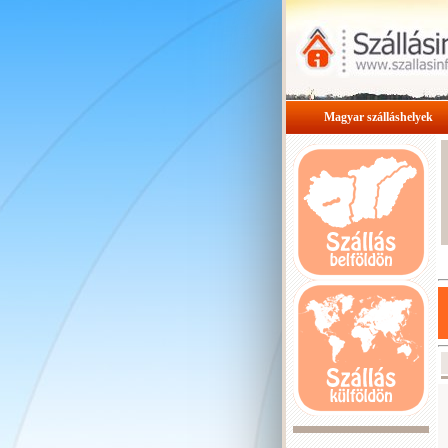
Magyar szálláshelyek