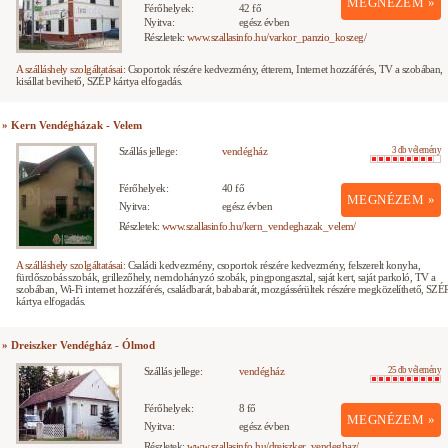
MEGNÉZEM »
Férőhelyek:
42 fő
Nyitva:
egész évben
Részletek:
www.szallasinfo.hu/varkor_panzio_koszeg/
A szálláshely szolgáltatásai:
Csoportok részére kedvezmény, étterem, Internet hozzáférés, TV a szobában,
kisállat bevihető, SZÉP kártya elfogadás.
» Kern Vendégházak - Velem
Szállás jellege:
vendégház
3 db vélemény
Férőhelyek:
40 fő
MEGNÉZEM »
Nyitva:
egész évben
Részletek:
www.szallasinfo.hu/kern_vendeghazak_velem/
A szálláshely szolgáltatásai:
Családi kedvezmény, csoportok részére kedvezmény, felszerelt konyha,
fürdőszobás szobák, grillezőhely, nemdohányzó szobák, pingpongasztal, saját kert, saját parkoló, TV a
szobában, Wi-Fi internet hozzáférés, családbarát, bababarát, mozgássérültek részére megközelíthető, SZÉ
kártya elfogadás.
» Dreiszker Vendégház - Ólmod
Szállás jellege:
vendégház
25 db vélemény
Férőhelyek:
8 fő
MEGNÉZEM »
Nyitva:
egész évben
Részletek:
www.szallasinfo.hu/dreiszker_vendeghaz/