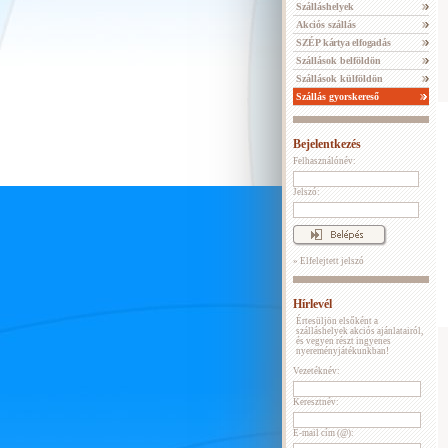
Szálláshelyek
Akciós szállás
SZÉP kártya elfogadás
Szállások belföldön
Szállások külföldön
Szállás gyorskereső
Bejelentkezés
Felhasználónév:
Jelszó:
» Elfelejtett jelszó
Hírlevél
Értesüljön elsőként a
szálláshelyek akciós ajánlatairól,
és vegyen részt ingyenes
nyereményjátékunkban!
Vezetéknév:
Keresztnév:
E-mail cím (@):