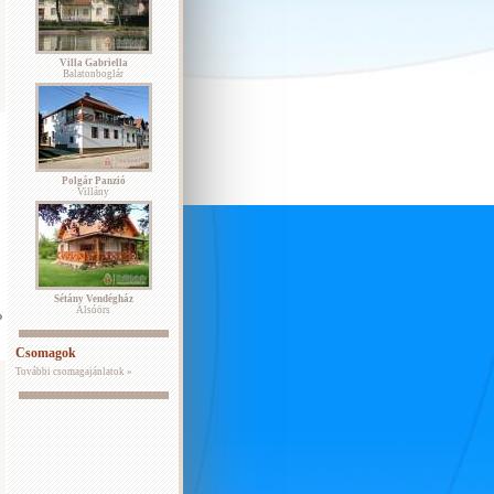
Villa Gabriella
Balatonboglár
Polgár Panzió
Villány
Sétány Vendégház
Alsóörs
P
Csomagok
További csomagajánlatok »