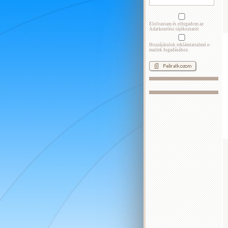
Elolvastam és elfogadom az
Adatkezelési tájékoztatót
Hozzájárulok reklámtartalmú e-
mailek fogadásához.