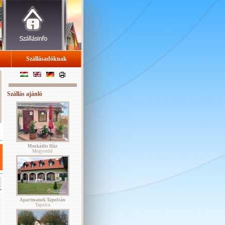
Szállásadóknak
Szállás ajánló
Muskátlis Ház
Mogyoród
Apartmanok Tapolcán
Tapolca