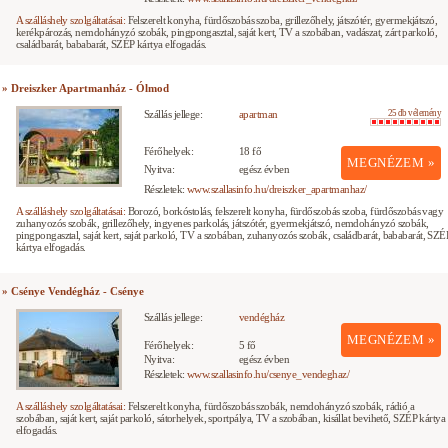
A szálláshely szolgáltatásai:
Felszerelt konyha, fürdőszobás szoba, grillezőhely, játszótér, gyermekjátszó,
kerékpározás, nemdohányzó szobák, pingpongasztal, saját kert, TV a szobában, vadászat, zárt parkoló,
családbarát, bababarát, SZÉP kártya elfogadás.
» Dreiszker Apartmanház - Ólmod
Szállás jellege:
apartman
25 db vélemény
Férőhelyek:
18 fő
MEGNÉZEM »
Nyitva:
egész évben
Részletek:
www.szallasinfo.hu/dreiszker_apartmanhaz/
A szálláshely szolgáltatásai:
Borozó, borkóstolás, felszerelt konyha, fürdőszobás szoba, fürdőszobás vagy
zuhanyozós szobák, grillezőhely, ingyenes parkolás, játszótér, gyermekjátszó, nemdohányzó szobák,
pingpongasztal, saját kert, saját parkoló, TV a szobában, zuhanyozós szobák, családbarát, bababarát, SZÉ
kártya elfogadás.
» Csénye Vendégház - Csénye
Szállás jellege:
vendégház
MEGNÉZEM »
Férőhelyek:
5 fő
Nyitva:
egész évben
Részletek:
www.szallasinfo.hu/csenye_vendeghaz/
A szálláshely szolgáltatásai:
Felszerelt konyha, fürdőszobás szobák, nemdohányzó szobák, rádió a
szobában, saját kert, saját parkoló, sátorhelyek, sportpálya, TV a szobában, kisállat bevihető, SZÉP kártya
elfogadás.