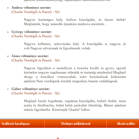
Andrea véleménye szerint:
(Charlie Vendéglő és Panzió - Sé)
Nagyon barátságos hely, kedves kiszolgálás, és finom ételek!
Megbántuk, hogy második éjszakára máshova mentünk...
György véleménye szerint:
(Charlie Vendéglő és Panzió - Sé)
Nagyon kellemes, színvonalas hely. A kiszolgálás is nagyon jó
volt.Nagyon udvariasak és figyelmesek voltak.
János véleménye szerint:
(Charlie Vendéglő és Panzió - Sé)
Nagyon figyelmes a személyzet a konyha kiváló és gyors, egyedi
kéréseket negyon rugalmasan teljesítik és tisztaság mindenhol.Meglepõ
ahogy a kutyához viszonyultak, ezért kutyásoknak különösen
ajánlom.Nem vendégnek éreztük magunkat, hanem családtagnak.
Gábor véleménye szerint:
(Charlie Vendéglő és Panzió - Sé)
Meglepõ baráti fogadtatás, rugalmas kiszolgálás, kitûnõ ételek, tiszta
szoba és fürdõszoba, fedett belsõ parkolási lehetõség. Bátran ajánlom
mások figyelmébe. Köszönjük Charlie! Gábor
Szállások katalógusa
Térképes szálláskereső
Akciós szállás