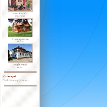
Muskátlis Ház
Mogyoród
Sétány Vendégház
Alsóörs
Polgár Panzió
Villány
Csomagok
További csomagajánlatok »