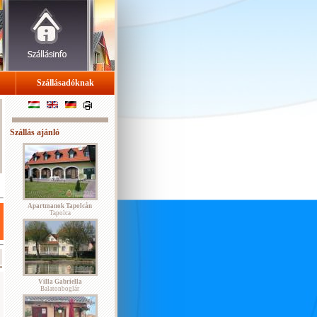
Szállásadóknak
Szállás ajánló
Apartmanok Tapolcán
Tapolca
Villa Gabriella
Balatonboglár