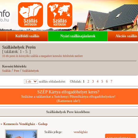
Külföldi szállás
Nyári szállásajánlatok
Akciós szállás
Szálláshelyek Perén
[ találatok: 1 - 5. ]
33 db perei és környéki szállás a megadott keresési feltételek mellett
Keresési feltételek:
/
/
Szállás
Pere
Szálláshelyek
szállás oldalanként
Oldalak:
1
2
3
4
5
6
7
SZÉP Kártya elfogadóhelyet keres?
Szűkítse a találatokat a Széchenyi Pihenőkártya elfogadóhelyekre!
(Kattintson ide!)
Szálláshelyek Pere közelében:
» Kemencés Vendégház - Golop
Szállás jellege:
vendégház