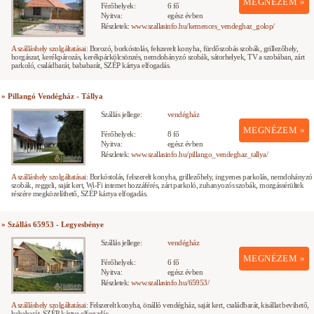
MEGNÉZEM »
Férőhelyek:
6 fő
Nyitva:
egész évben
Részletek:
www.szallasinfo.hu/kemences_vendeghaz_golop/
A szálláshely szolgáltatásai:
Borozó, borkóstolás, felszerelt konyha, fürdőszobás szobák, grillezőhely,
horgászat, kerékpározás, kerékpárkölcsönzés, nemdohányzó szobák, sátorhelyek, TV a szobában, zárt
parkoló, családbarát, bababarát, SZÉP kártya elfogadás.
» Pillangó Vendégház - Tállya
Szállás jellege:
vendégház
MEGNÉZEM »
Férőhelyek:
8 fő
Nyitva:
egész évben
Részletek:
www.szallasinfo.hu/pillango_vendeghaz_tallya/
A szálláshely szolgáltatásai:
Borkóstolás, felszerelt konyha, grillezőhely, ingyenes parkolás, nemdohányzó
szobák, reggeli, saját kert, Wi-Fi internet hozzáférés, zárt parkoló, zuhanyozós szobák, mozgássérültek
részére megközelíthető, SZÉP kártya elfogadás.
» Szállás 65953 - Legyesbénye
Szállás jellege:
vendégház
MEGNÉZEM »
Férőhelyek:
6 fő
Nyitva:
egész évben
Részletek:
www.szallasinfo.hu/65953/
A szálláshely szolgáltatásai:
Felszerelt konyha, önálló vendégház, saját kert, családbarát, kisállat bevihető,
bababarát, SZÉP kártya elfogadás.