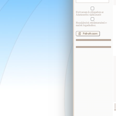
Elolvastam és elfogadom az
Adatkezelési tájékoztatót
Hozzájárulok reklámtartalmú e-
mailek fogadásához.