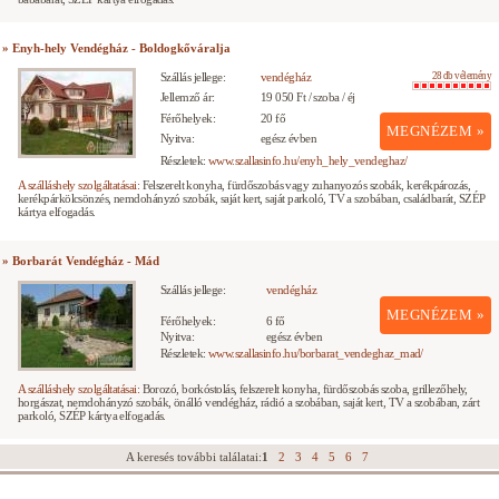
» Enyh-hely Vendégház - Boldogkőváralja
Szállás jellege:
vendégház
28 db vélemény
Jellemző ár:
19 050 Ft / szoba / éj
Férőhelyek:
20 fő
MEGNÉZEM »
Nyitva:
egész évben
Részletek:
www.szallasinfo.hu/enyh_hely_vendeghaz/
A szálláshely szolgáltatásai:
Felszerelt konyha, fürdőszobás vagy zuhanyozós szobák, kerékpározás,
kerékpárkölcsönzés, nemdohányzó szobák, saját kert, saját parkoló, TV a szobában, családbarát, SZÉP
kártya elfogadás.
» Borbarát Vendégház - Mád
Szállás jellege:
vendégház
MEGNÉZEM »
Férőhelyek:
6 fő
Nyitva:
egész évben
Részletek:
www.szallasinfo.hu/borbarat_vendeghaz_mad/
A szálláshely szolgáltatásai:
Borozó, borkóstolás, felszerelt konyha, fürdőszobás szoba, grillezőhely,
horgászat, nemdohányzó szobák, önálló vendégház, rádió a szobában, saját kert, TV a szobában, zárt
parkoló, SZÉP kártya elfogadás.
A keresés további találatai:
1
2
3
4
5
6
7