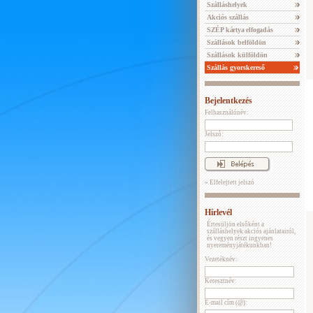
Szálláshelyek
Akciós szállás
SZÉP kártya elfogadás
Szállások belföldön
Szállások külföldön
Szállás gyorskereső
Bejelentkezés
Felhasználónév:
Jelszó:
» Elfelejtett jelszó
Hírlevél
Értesüljön elsőként a
szálláshelyek akciós ajánlatairól,
és vegyen részt ingyenes
nyereményjátékunkban!
Vezetéknév:
Keresztnév:
E-mail cím (@):