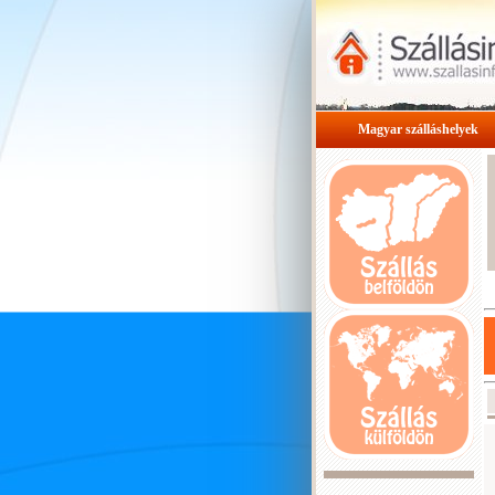
Magyar szálláshelyek