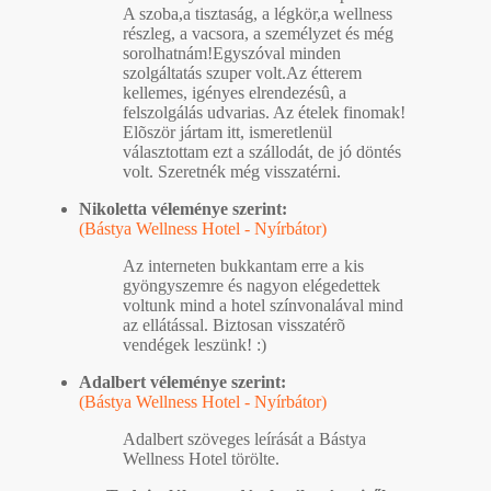
A szoba,a tisztaság, a légkör,a wellness
részleg, a vacsora, a személyzet és még
sorolhatnám!Egyszóval minden
szolgáltatás szuper volt.Az étterem
kellemes, igényes elrendezésû, a
felszolgálás udvarias. Az ételek finomak!
Elõször jártam itt, ismeretlenül
választottam ezt a szállodát, de jó döntés
volt. Szeretnék még visszatérni.
Nikoletta véleménye szerint:
(Bástya Wellness Hotel - Nyírbátor)
Az interneten bukkantam erre a kis
gyöngyszemre és nagyon elégedettek
voltunk mind a hotel színvonalával mind
az ellátással. Biztosan visszatérõ
vendégek leszünk! :)
Adalbert véleménye szerint:
(Bástya Wellness Hotel - Nyírbátor)
Adalbert szöveges leírását a Bástya
Wellness Hotel törölte.