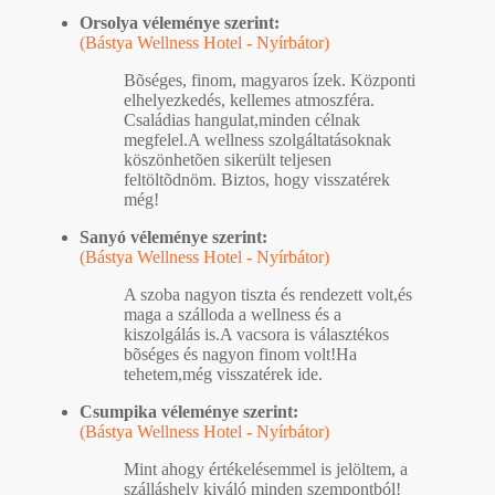
Orsolya véleménye szerint:
(Bástya Wellness Hotel - Nyírbátor)
Bõséges, finom, magyaros ízek. Központi
elhelyezkedés, kellemes atmoszféra.
Családias hangulat,minden célnak
megfelel.A wellness szolgáltatásoknak
köszönhetõen sikerült teljesen
feltöltõdnöm. Biztos, hogy visszatérek
még!
Sanyó véleménye szerint:
(Bástya Wellness Hotel - Nyírbátor)
A szoba nagyon tiszta és rendezett volt,és
maga a szálloda a wellness és a
kiszolgálás is.A vacsora is választékos
bõséges és nagyon finom volt!Ha
tehetem,még visszatérek ide.
Csumpika véleménye szerint:
(Bástya Wellness Hotel - Nyírbátor)
Mint ahogy értékelésemmel is jelöltem, a
szálláshely kiváló minden szempontból!