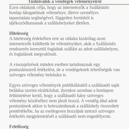
Tudnivalók a vendégek véleményeiről
Ezen oldalunk célja, hogy az internetezők a Szállásinfo
honlap látogatóinak véleménye, illetve személyes
tapasztalata segítségével, független forrásból is
tájékozódhassanak a szálláshelyeket illetően.
Hitelesség
A hitelesség érdekében erre az oldalra kizárólag azon
internetezők küldhetik be véleményüket, akik a Szállásinfo
rendszerén keresztül foglaltak szállást az adott szálláshelyen,
és foglalásuk megvalósult.
A visszajelzések minden esetben tartalmaznak egy
pontszámszerű értékelést, de a vendégeknek lehetőségük van
szöveges vélemény beírására is.
Egyes szöveges vélemények publikálásától a szállásadó saját
belátása szerint elzárkózhat, ilyenkor azonban a honlapon
feltüntetésre kerül, hogy a szállásadó hány szöveges
vélemény közléséhez nem járult hozzá. A vendég által adott
pontszámok akkor is beleszámítanak a szálláshely összesített
pontértékébe, ha az esetlegesen hozzájuk tartozó szöveges
értékelés megjelentetését a szállásadó nem engedélyezte.
Felelősség