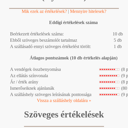
Mik ezek az értékelések?
|
Mennyire hitelesek?
Eddigi értékelések száma
Beérkezett értékelések száma:
10 db
Ebből szöveges beszámolót tartalmaz
5 db
A szállásadó ennyi szöveges értékelést törölt:
1 db
Átlagos pontszámok (10 db értékelés alapján)
A vendégek összbenyomása
(8 
Az ellátás színvonala
(9 
Ár / érték arány
(8 
Ismerőseiknek ajánlanák
(80
A szálláshely szöveges leírásának pontossága
(9 
Vissza a szálláshely oldalára »
Szöveges értékelések