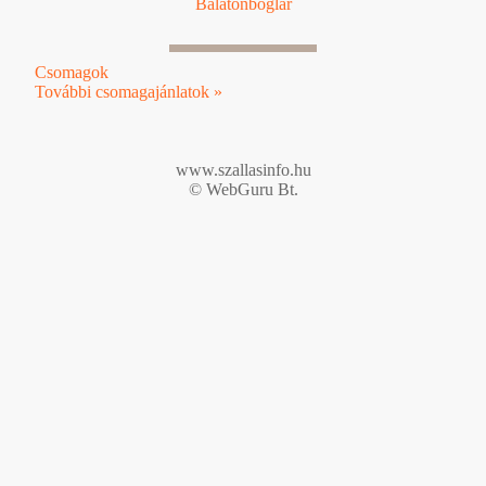
Balatonboglár
Csomagok
További csomagajánlatok »
www.szallasinfo.hu
© WebGuru Bt.