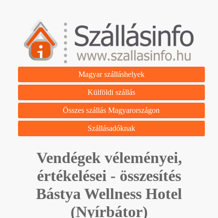
Magyar szálláshelyek
Külföldi szállás
Összes szállás Magyarországon
Szállásadóknak
Vendégek véleményei,
értékelései - összesítés
Bástya Wellness Hotel
(Nyírbátor)