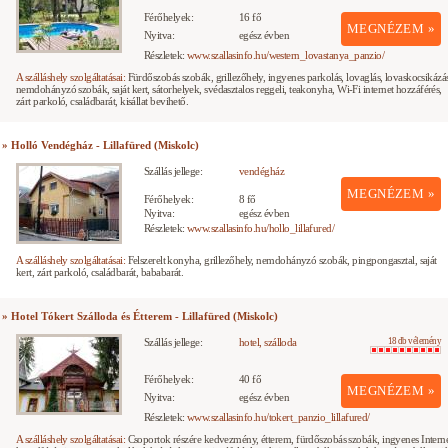
Férőhelyek:
16 fő
MEGNÉZEM »
Nyitva:
egész évben
Részletek:
www.szallasinfo.hu/western_lovastanya_panzio/
A szálláshely szolgáltatásai:
Fürdőszobás szobák, grillezőhely, ingyenes parkolás, lovaglás, lovaskocsikázás
nemdohányzó szobák, saját kert, sátorhelyek, svédasztalos reggeli, teakonyha, Wi-Fi internet hozzáférés,
zárt parkoló, családbarát, kisállat bevihető.
» Holló Vendégház - Lillafüred (Miskolc)
Szállás jellege:
vendégház
MEGNÉZEM »
Férőhelyek:
8 fő
Nyitva:
egész évben
Részletek:
www.szallasinfo.hu/hollo_lillafured/
A szálláshely szolgáltatásai:
Felszerelt konyha, grillezőhely, nemdohányzó szobák, pingpongasztal, saját
kert, zárt parkoló, családbarát, bababarát.
» Hotel Tókert Szálloda és Étterem - Lillafüred (Miskolc)
Szállás jellege:
hotel, szálloda
18 db vélemény
Férőhelyek:
40 fő
MEGNÉZEM »
Nyitva:
egész évben
Részletek:
www.szallasinfo.hu/tokert_panzio_lillafured/
A szálláshely szolgáltatásai:
Csoportok részére kedvezmény, étterem, fürdőszobás szobák, ingyenes Intern