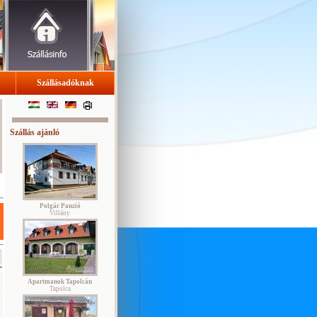
Szállásadóknak
Szállás ajánló
Polgár Panzió
Villány
Apartmanok Tapolcán
Tapolca