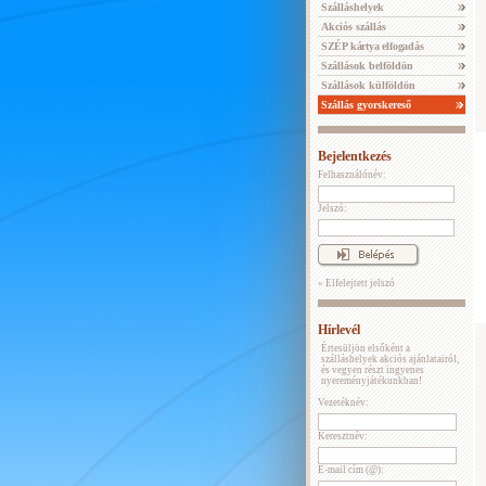
Szálláshelyek
Akciós szállás
SZÉP kártya elfogadás
Szállások belföldön
Szállások külföldön
Szállás gyorskereső
Bejelentkezés
Felhasználónév:
Jelszó:
» Elfelejtett jelszó
Hírlevél
Értesüljön elsőként a
szálláshelyek akciós ajánlatairól,
és vegyen részt ingyenes
nyereményjátékunkban!
Vezetéknév:
Keresztnév:
E-mail cím (@):