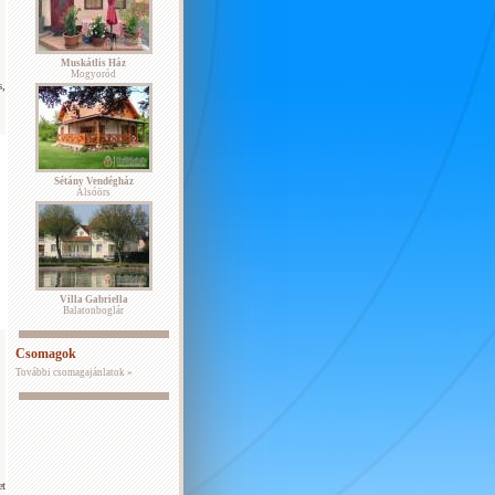
Muskátlis Ház
Mogyoród
,
Sétány Vendégház
Alsóörs
Villa Gabriella
Balatonboglár
Csomagok
További csomagajánlatok »
et