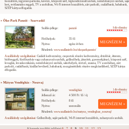
hozzáférés, ingyenes parkolás, kávézó, központi széf, légkondicionált szobák, nemdohányzó szobák, sajá
kert, svédasztalos reggeli, TV a szobában, Wi-Fi internet hozzáférés, zárt parkoló, családbarát, bababarát,
SZÉP kártya elfogadás.
» Öko-Park Panzió - Szarvaskő
Szállás jellege:
panzió
9 db vélemény
Férőhelyek:
35 fő
MEGNÉZEM »
Nyitva:
egész évben
Részletek:
www.szallasinfo.hu/okoparkpanzio/
A szálláshely szolgáltatásai:
Családi kedvezmény, csoportok részére kedvezmény, drinkbár, étterem,
büféreggeli, fürdőszobás vagy zuhanyozós szobák, grillezőhely, játszótér, gyermekjátszó, központi széf,
lovaglás, lovaskocsikázás, nemdohányzó szobák, sátorhelyek, söröző, szauna, TV a szobában, zárt
parkoló, családbarát, kisállat bevihető, bababarát, mozgássérültek részére megközelíthető, SZÉP kártya
elfogadás.
» Mátyus Vendégház - Noszvaj
Szállás jellege:
vendégház
1 db vélemény
Jellemző ár:
4 500 Ft / fő / éj
Férőhelyek:
8 fő
MEGNÉZEM »
Nyitva:
szezonális
Részletek:
www.szallasinfo.hu/matyus_vendeghaz_noszvaj/
A szálláshely szolgáltatásai:
Grillezőhely, saját parkoló, Wi-Fi internet hozzáférés, zuhanyozós szobák.
A keresés további találatai:
6
7
8
9
10
11
12
13