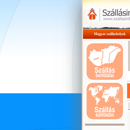
Magyar szálláshelyek