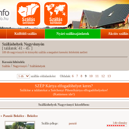
Külföldi szállás
Nyári szállásajánlatok
Akciós szállás
Szálláshelyek Nagyvisnyón
[ találatok: 41 - 45. ]
189 db nagyvisnyói és környéki szállás a megadott keresési feltételek mellett
Keresési feltételek:
/
/
Szállás
Nagyvisnyó
Szálláshelyek
szállás oldalanként
Oldalak:
6
7
8
9
10
11
12
13
SZÉP Kártya elfogadóhelyet keres?
Szűkítse a találatokat a Széchenyi Pihenőkártya elfogadóhelyekre!
(Kattintson ide!)
Szálláshelyek Nagyvisnyó közelében:
» Panzió Bekölce - Bekölce
Szállás jellege:
panzió
3 db vélemény