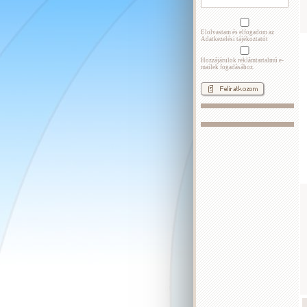
Elolvastam és elfogadom az
Adatkezelési tájékoztatót
Hozzájárulok reklámtartalmú e-
mailek fogadásához.