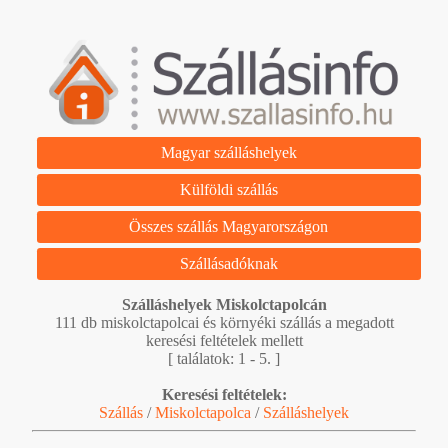
Magyar szálláshelyek
Külföldi szállás
Összes szállás Magyarországon
Szállásadóknak
Szálláshelyek Miskolctapolcán
111 db miskolctapolcai és környéki szállás a megadott
keresési feltételek mellett
[ találatok: 1 - 5. ]
Keresési feltételek:
Szállás
/
Miskolctapolca
/
Szálláshelyek