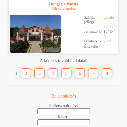
Hungária Panzió
Miskolctapolca
Szállás
panzió
jellege:
12 000
Jellemző ár:
Ft / fő /
éj
Férőhelyek:
78 fő
Értékelés
A keresés további találatai:
1
2
3
4
5
6
7
8
Bejelentkezés
Felhasználónév:
Jelszó: