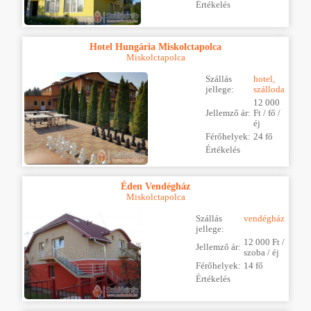
Értékelés
Hotel Hungária Miskolctapolca
Miskolctapolca
Szállás
hotel,
jellege:
szálloda
12 000
Jellemző ár:
Ft / fő /
éj
Férőhelyek:
24 fő
Értékelés
Éden Vendégház
Miskolctapolca
Szállás
vendégház
jellege:
12 000 Ft /
Jellemző ár:
szoba / éj
Férőhelyek:
14 fő
Értékelés