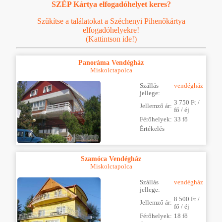
SZÉP Kártya elfogadóhelyet keres?
Szűkítse a találatokat a Széchenyi Pihenőkártya
elfogadóhelyekre!
(Kattintson ide!)
Panoráma Vendégház
Miskolctapolca
Szállás
vendégház
jellege:
3 750 Ft /
Jellemző ár:
fő / éj
Férőhelyek:
33 fő
Értékelés
Szamóca Vendégház
Miskolctapolca
Szállás
vendégház
jellege:
8 500 Ft /
Jellemző ár:
fő / éj
Férőhelyek:
18 fő