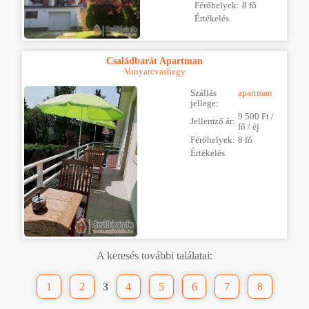
Férőhelyek:
8 fő
Értékelés
Családbarát Apartman
Vonyarcvashegy
Szállás
apartman
jellege:
9 500 Ft /
Jellemző ár:
fő / éj
Férőhelyek:
8 fő
Értékelés
A keresés további találatai:
1
2
3
4
5
6
7
8