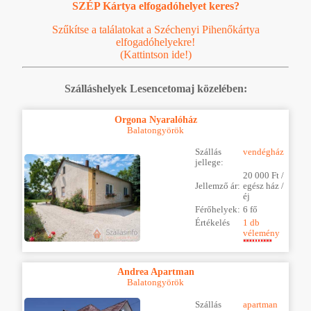
SZÉP Kártya elfogadóhelyet keres?
Szűkítse a találatokat a Széchenyi Pihenőkártya
elfogadóhelyekre!
(Kattintson ide!)
Szálláshelyek Lesencetomaj közelében:
Orgona Nyaralóház
Balatongyörök
Szállás
vendégház
jellege:
20 000 Ft /
Jellemző ár:
egész ház /
éj
Férőhelyek:
6 fő
Értékelés
1 db
vélemény
Andrea Apartman
Balatongyörök
Szállás
apartman