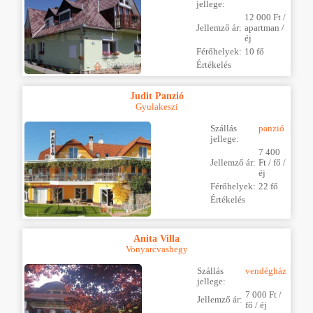
jellege:
12 000 Ft /
Jellemző ár:
apartman /
éj
Férőhelyek:
10 fő
Értékelés
Judit Panzió
Gyulakeszi
Szállás
panzió
jellege:
7 400
Jellemző ár:
Ft / fő /
éj
Férőhelyek:
22 fő
Értékelés
Anita Villa
Vonyarcvashegy
Szállás
vendégház
jellege:
7 000 Ft /
Jellemző ár:
fő / éj