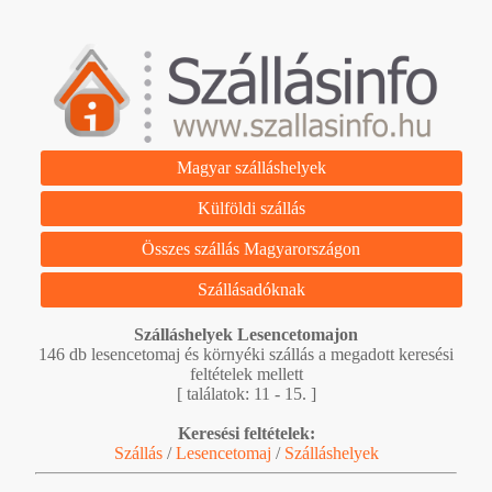
Magyar szálláshelyek
Külföldi szállás
Összes szállás Magyarországon
Szállásadóknak
Szálláshelyek Lesencetomajon
146 db lesencetomaj és környéki szállás a megadott keresési
feltételek mellett
[ találatok: 11 - 15. ]
Keresési feltételek:
Szállás
/
Lesencetomaj
/
Szálláshelyek