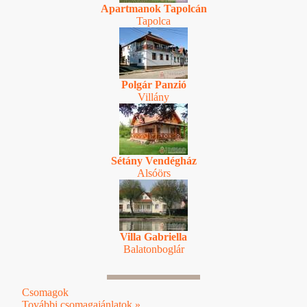
Apartmanok Tapolcán
Tapolca
Polgár Panzió
Villány
Sétány Vendégház
Alsóörs
Villa Gabriella
Balatonboglár
Csomagok
További csomagajánlatok »