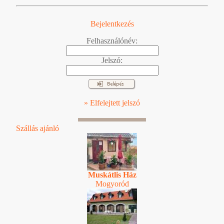
Bejelentkezés
Felhasználónév:
Jelszó:
» Elfelejtett jelszó
Szállás ajánló
Muskátlis Ház
Mogyoród